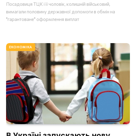
Посадовиця ТЦК і її чоловік, колишній військовий,
вимагали половину державної допомоги в обмін на
"гарантоване" оформлення виплат
ЕКОНОМІКА
В Україні запускають нову