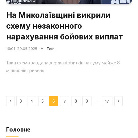
На Миколаївщині викрили
схему незаконного
нарахування бойових виплат
16:01 | 29.05.2025
Теги
Така схема завдала державі збитків на суму майже 8
мільйонів гривень
Назад
Далі
…
3
4
5
6
7
8
9
17
Головне