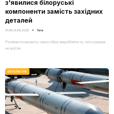
з'явилися білоруські
компоненти замість західних
деталей
21:18 | 9.09.2025
Теги
Росіяни починають самостійно виробляти те, чого раніше
не могли
ЕКСКЛЮЗИВ