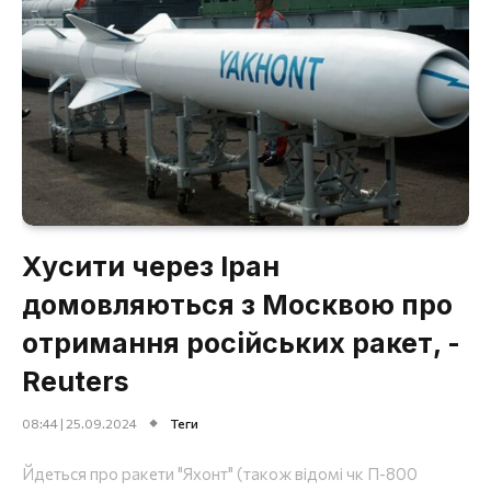
Хусити через Іран
домовляються з Москвою про
отримання російських ракет, -
Reuters
08:44 | 25.09.2024
Теги
Йдеться про ракети "Яхонт" (також відомі чк П-800