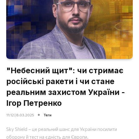
"Небесний щит": чи стримає
російські ракети і чи стане
реальним захистом України -
Ігор Петренко
11:12 | 8.03.2025
Теги
Sky Shield – це реальний шанс для України посилити
оборону й тест на єдність для Європи.