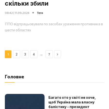
скільки збили
08:42 | 11.09.2024
Теги
ППО відпрацьовувала по засобах ураження противника в
шести областях
Далі
…
1
2
3
4
7
Головне
Багато хто у світі не хоче,
щоб Україна мала власну
балістику - президент