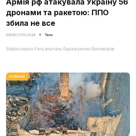
Армія рф атакувала Україну 56
дронами та ракетою: ППО
збила не все
08:55 | 17.10.2024
Теги
Зафіксовано п'ять влучань баражуючих боєпипасів
НОВИНИ