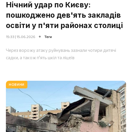
Нічний удар по Києву:
пошкоджено дев'ять закладів
освіти у п'яти районах столиці
15:33 | 15.06.2026
Теги
Через ворожу атаку руйнувань зазнали чотири дитячі
садки, а також п'ять шкіл та ліцеїв
НОВИНИ