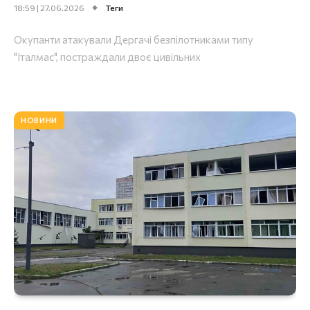
18:59 | 27.06.2026
Теги
Окупанти атакували Дергачі безпілотниками типу
"Італмас", постраждали двоє цивільних
НОВИНИ