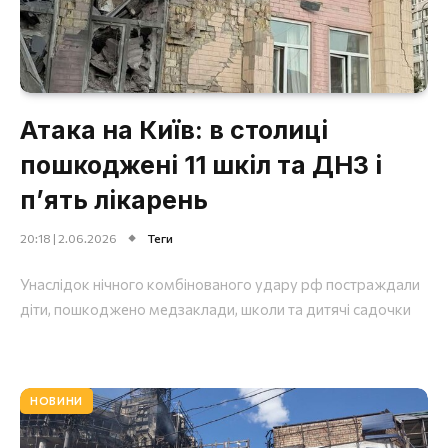
Атака на Київ: в столиці
пошкоджені 11 шкіл та ДНЗ і
п’ять лікарень
20:18 | 2.06.2026
Теги
Унаслідок нічного комбінованого удару рф постраждали
діти, пошкоджено медзаклади, школи та дитячі садочки
НОВИНИ