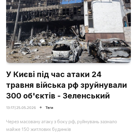
У Києві під час атаки 24
травня війська рф зруйнували
300 об'єктів - Зеленський
13:17 | 25.05.2026
Теги
Через масовану атаку з боку рф, руйнувань зазнало
майже 150 житлових будинків