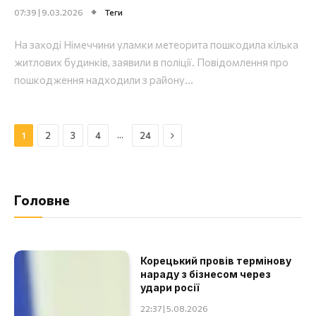
07:39 | 9.03.2026
Теги
На заході Німеччини уламки метеорита пошкодила кілька
житлових будинків, заявили в поліції. Повідомлення про
пошкодження надходили з району...
Далі
…
1
2
3
4
24
Головне
Корецький провів термінову
нараду з бізнесом через
удари росії
22:37 | 5.08.2026