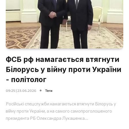
ФСБ рф намагається втягнути
Білорусь у війну проти України
- політолог
09:25 | 23.06.2026
Теги
Російські спецслужби намагаються втягнути Білорусь у
війну проти України, а на самого самопроголошеного
президента РБ Олександра Лукашенка...