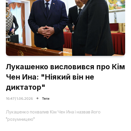
Лукашенко висловився про Кім
Чен Ина: "Ніякий він не
диктатор"
16:47 | 1.06.2026
Теги
Лукашенко похвалив Кім Чен Ина і назвав його
"розумницею"