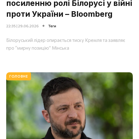
посиленню ролі Білорусі у війні
проти України – Bloomberg
22:35 | 29.06.2026
Теги
Білоруський лідер опирається тиску Кремля та заявляє
про “мирну позицію” Мінська
ГОЛОВНЕ