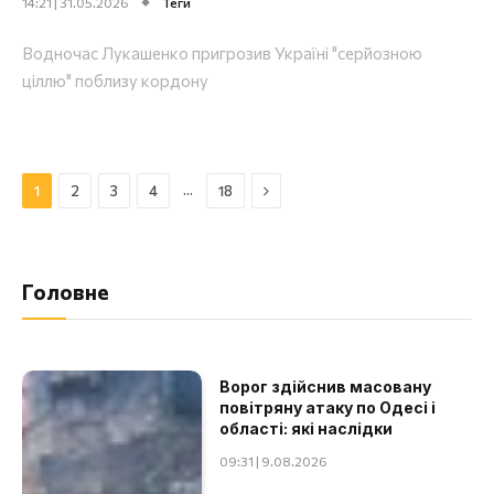
14:21 | 31.05.2026
Теги
Водночас Лукашенко пригрозив Україні "серйозною
ціллю" поблизу кордону
Далі
…
1
2
3
4
18
Головне
Ворог здійснив масовану
повітряну атаку по Одесі і
області: які наслідки
09:31 | 9.08.2026