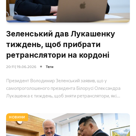
Зеленський дав Лукашенку
тиждень, щоб прибрати
ретранслятори на кордоні
20:11 | 19.06.2026
Теги
Президент Володимир Зеленський заявив, що у
самопроголошеного президента Білорусі Олександра
Лукашенка є тиждень, щоб зняти ретранслятори, які...
НОВИНИ