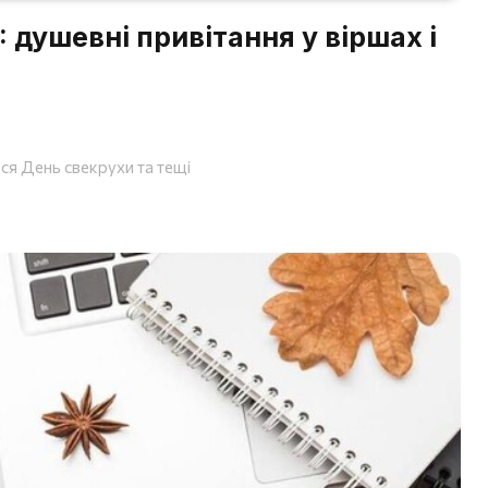
 душевні привітання у віршах і
ься День свекрухи та тещі