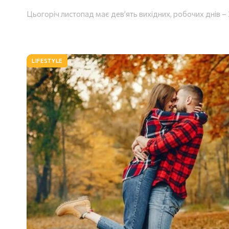
Цьогоріч листопад має дев’ять вихідних, робочих днів – 
LIFESTYLE