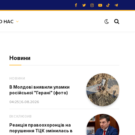
Facebook
Twitter
Instagram
YouTube
TikTok
Telegram
О НАС
Новини
НОВИНИ
В Молдові виявили уламки
російської "Герані" (фото)
04:25 | 6.08.2026
ЕКСКЛЮЗИВ
Реакція правоохоронців на
порушення ТЦК змінилась в