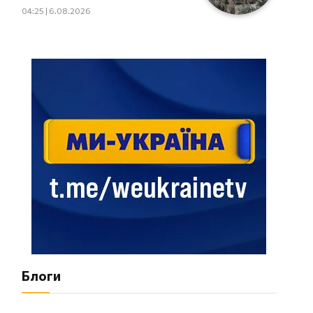
"Плацдарм" Олексій Юков
04:25 | 6.08.2026
Блоги