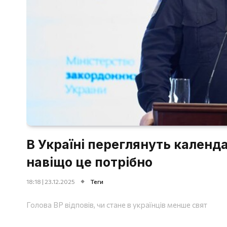
В Україні переглянуть календ
навіщо це потрібно
18:18 | 23.12.2025
Теги
Голова ВР відповів, чи стане в українців менше свят