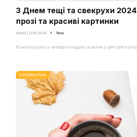
З Днем тещі та свекрухи 2024:
прозі та красиві картинки
06:40 | 27.10.2024
Теги
Кожного року у четверту неділю жовтня у світі святкуєт
СУСПІЛЬСТВО