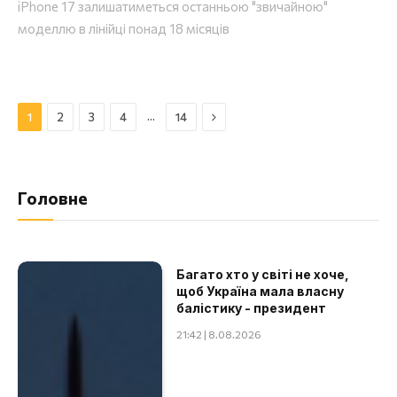
iPhone 17 залишатиметься останньою "звичайною"
моделлю в лінійці понад 18 місяців
Далі
…
1
2
3
4
14
Головне
Багато хто у світі не хоче,
щоб Україна мала власну
балістику - президент
21:42 | 8.08.2026