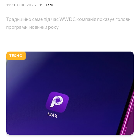
19:31 | 8.06.2026
Теги
Традиційно саме під час WWDC компанія показує головні
програмні новинки року
ТЕХНО