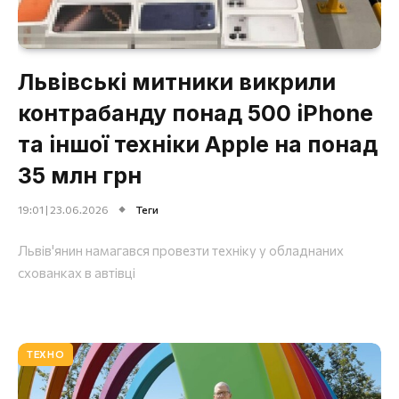
Львівські митники викрили
контрабанду понад 500 iPhone
та іншої техніки Apple на понад
35 млн грн
19:01 | 23.06.2026
Теги
Львів'янин намагався провезти техніку у обладнаних
схованках в автівці
ТЕХНО