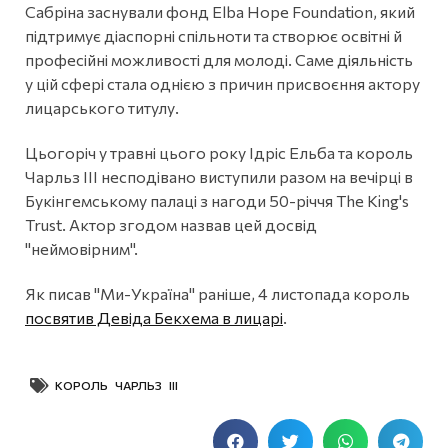
Сабріна заснували фонд Elba Hope Foundation, який
підтримує діаспорні спільноти та створює освітні й
професійні можливості для молоді. Саме діяльність
у цій сфері стала однією з причин присвоєння актору
лицарського титулу.
Цьогоріч у травні цього року Ідріс Ельба та король
Чарльз III несподівано виступили разом на вечірці в
Букінгемському палаці з нагоди 50-річчя The King's
Trust. Актор згодом назвав цей досвід
"неймовірним".
Як писав "Ми-Україна" раніше, 4 листопада король
посвятив Девіда Бекхема в лицарі
.
КОРОЛЬ ЧАРЛЬЗ III