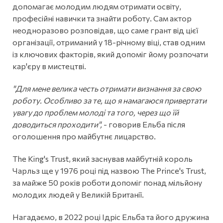
допомагає молодим людям отримати освіту,
професійні навички та знайти роботу. Сам актор
неодноразово розповідав, що саме грант від цієї
організації, отриманий у 18-річному віці, став одним
із ключових факторів, який допоміг йому розпочати
кар'єру в мистецтві.
"Для мене велика честь отримати визнання за свою
роботу. Особливо за те, що я намагаюся привертати
увагу до проблем молоді та того, через що їй
доводиться проходити",
- говорив Ельба після
оголошення про майбутнє лицарство.
The King's Trust, який заснував майбутній король
Чарльз ще у 1976 році під назвою The Prince's Trust,
за майже 50 років роботи допоміг понад мільйону
молодих людей у Великій Британії.
Нагадаємо, в 2022 році Ідріс Ельба та його дружина