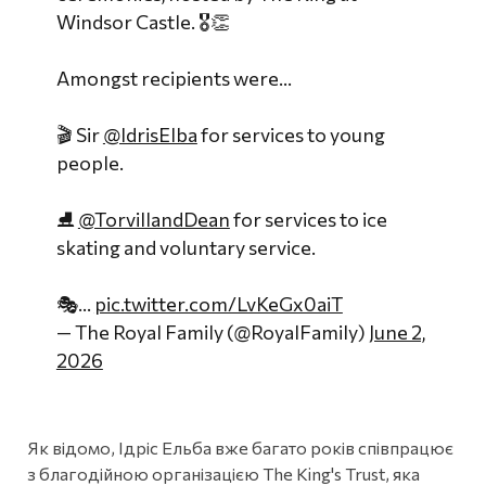
Windsor Castle. 🎖️👏
Amongst recipients were...
🎬 Sir
@IdrisElba
for services to young
people.
⛸️
@TorvillandDean
for services to ice
skating and voluntary service.
🎭…
pic.twitter.com/LvKeGx0aiT
— The Royal Family (@RoyalFamily)
June 2,
2026
Як відомо, Ідріс Ельба вже багато років співпрацює
з благодійною організацією The King's Trust, яка