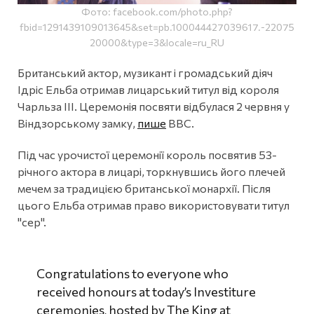
Фото: facebook.com/photo.php?
fbid=1291439109013645&set=pb.100044427039617.-22075
20000&type=3&locale=ru_RU
Британський актор, музикант і громадський діяч
Ідріс Ельба отримав лицарський титул від короля
Чарльза III. Церемонія посвяти відбулася 2 червня у
Віндзорському замку,
пише
ВВС.
Під час урочистої церемонії король посвятив 53-
річного актора в лицарі, торкнувшись його плечей
мечем за традицією британської монархії. Після
цього Ельба отримав право використовувати титул
"сер".
Congratulations to everyone who
received honours at today’s Investiture
ceremonies, hosted by The King at