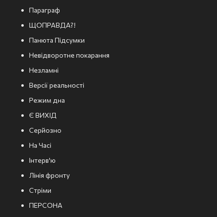
Параграф
ЩОПРАВДА?!
Панюта Підсумки
Невідворотне покарання
Незламні
Версії реальності
Режим дна
Є ВИХІД
Серйозно
На Часі
Інтерв'ю
Лінія фронту
Стріми
ПЕРСОНА