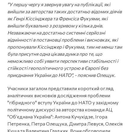
"У першу чергу я звернув увагу на публікації, які
вийшли за авторства таких достатньо відомих діячів
як Генрі Кіссінджера та Френсіса Фукуями, які
вийшли буквально з розривом у кілька днів.
Незважаючи на достатньо системні серйозні
відмінності в постановці проблеми і висновках, які
пропонували Кіссінджер і Фукуяма, тим не менш там
була присутня одна цікава думка про те, що
неможливо собі уявити перспективи стабільності і
стійкості геополітичного устрою в Європі без
приєднання України до НАТО", - пояснив Олещук.
Учасники загалом представили короткий огляд
аналітичних висновків дослідження проблеми
"гібридного" вступу України до НАТО у західному
політичному дискурсі за авторства команди АЦ
"Обʼєднана Україна": Антона Кучухідзе, Ігора
Петренка, Петра Олещука, Дмитра Левуся, Олексія
Куща та Валентина Гладких. Вони обговорили