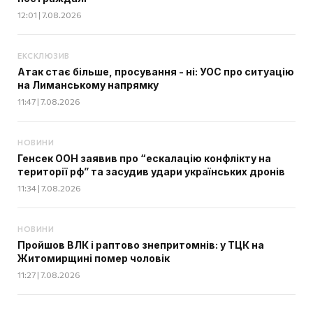
12:01 | 7.08.2026
ЕКСКЛЮЗИВ
Атак стає більше, просування - ні: УОС про ситуацію
на Лиманському напрямку
11:47 | 7.08.2026
НОВИНИ
Генсек ООН заявив про “ескалацію конфлікту на
території рф” та засудив удари українських дронів
11:34 | 7.08.2026
НОВИНИ
Пройшов ВЛК і раптово знепритомнів: у ТЦК на
Житомирщині помер чоловік
11:27 | 7.08.2026