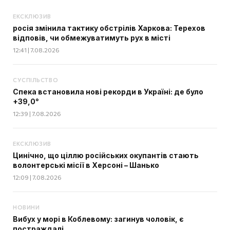
ЕКСКЛЮЗИВ
росія змінила тактику обстрілів Харкова: Терехов
відповів, чи обмежуватимуть рух в місті
12:41 | 7.08.2026
СУСПІЛЬСТВО
Спека встановила нові рекорди в Україні: де було
+39,0°
12:39 | 7.08.2026
ЕКСКЛЮЗИВ
Цинічно, що ціллю російських окупантів стають
волонтерські місії в Херсоні – Шанько
12:09 | 7.08.2026
НОВИНИ
Вибух у морі в Коблевому: загинув чоловік, є
постраждалі