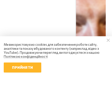
Сергій Фурса
росія посилює інформаційну
Ми використовуємо cookies для забезпечення роботи сайту,
війну: чому українцям не варто
аналітики та показу вбудованого контенту (наприклад, відео з
піддаватися паніці
YouTube). Продовжуючи перегляд, ви погоджуєтеся з нашою
Політикою конфіденційності
18:01 | 6.08.2026
ПРИЙНЯТИ