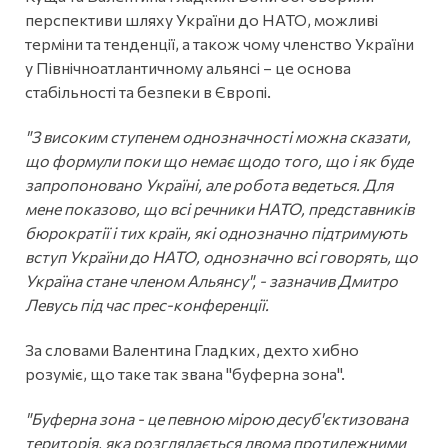
перспективи шляху України до НАТО, можливі
терміни та тенденції, а також чому членство України
у Північноатлантичному альянсі – це основа
стабільності та безпеки в Європі.
"З високим ступенем однозначності можна сказати,
що формули поки що немає щодо того, що і як буде
запропоновано Україні, але робота ведеться. Для
мене показово, що всі речники НАТО, представників
бюрократії і тих країн, які однозначно підтримують
вступ України до НАТО, однозначно всі говорять, що
Україна стане членом Альянсу", - зазначив Дмитро
Левусь під час прес-конференції.
За словами Валентина Гладких, дехто хибно
розуміє, що таке так звана "буферна зона".
"Буферна зона - це певною мірою десуб'єктизована
територія, яка розглядається двома протилежними