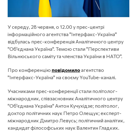
У середу, 28 червня, о 12.00 у прес-центрі
інформаційного агентства "Інтерфакс-Україна"
відбулась прес-конференція Аналітичного центру
"Об'єднана Україна". Темою стали "Перспективи
Вільнюського саміту та членства України в НАТО".
Про конференцію
повідомило
агентство
"Інтерфакс-Україна" на своєму YouTube-каналі.
Учасниками прес-конференції стали політолог-
міжнародник, співзасновник Аналітичного центру
"Об'єднана Україна" Антон Кучухідзе; політолог,
доктор політичних наук Петро Олещук; експерт-
міжнародник Дмитро Левусь; політичний аналітик,
кандидат філософських наук Валентин Гладких.