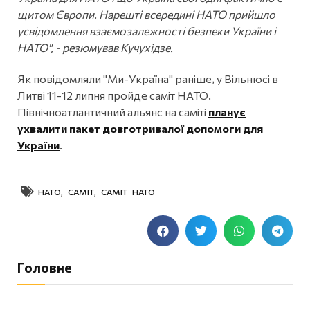
щитом Європи. Нарешті всередині НАТО прийшло
усвідомлення взаємозалежності безпеки України і
НАТО", - резюмував Кучухідзе.
Як повідомляли "Ми-Україна" раніше, у Вільнюсі в
Литві 11-12 липня пройде саміт НАТО.
Північноатлантичний альянс на саміті
планує
ухвалити пакет довготривалої допомоги для
України
.
НАТО
,
САМІТ
,
САМІТ НАТО
Головне