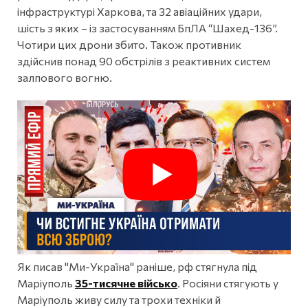
інфраструктурі Харкова, та 32 авіаційних удари,
шість з яких – із застосуванням БпЛА “Шахед-136”.
Чотири цих дрони збито. Також противник
здійснив понад 90 обстрілів з реактивних систем
залпового вогню.
Як писав "Ми-Україна" раніше, рф стягнула під
Маріуполь
35-тисячне військо
. Росіяни стягують у
Маріуполь живу силу та трохи техніки й