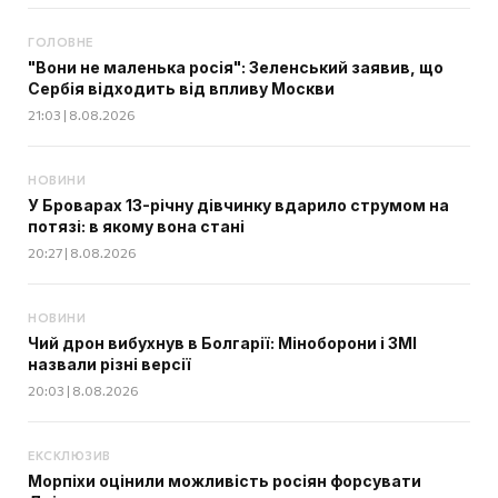
ГОЛОВНЕ
"Вони не маленька росія": Зеленський заявив, що
Сербія відходить від впливу Москви
21:03 | 8.08.2026
НОВИНИ
У Броварах 13-річну дівчинку вдарило струмом на
потязі: в якому вона стані
20:27 | 8.08.2026
НОВИНИ
Чий дрон вибухнув в Болгарії: Міноборони і ЗМІ
назвали різні версії
20:03 | 8.08.2026
ЕКСКЛЮЗИВ
Морпіхи оцінили можливість росіян форсувати