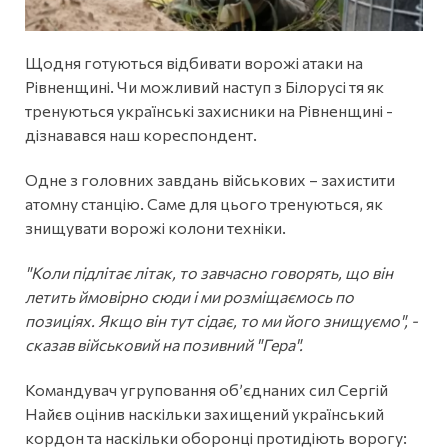
Щодня готуються відбивати ворожі атаки на
Рівненщині. Чи можливий наступ з Білорусі тя як
тренуються українські захисники на Рівненщині -
дізнавався наш кореспондент.
Одне з головних завдань військових – захистити
атомну станцію. Саме для цього тренуються, як
знищувати ворожі колони техніки.
"Коли підлітає літак, то завчасно говорять, що він
летить ймовірно сюди і ми розміщаємось по
позиціях. Якщо він тут сідає, то ми його знищуємо", -
сказав військовий на позивний "Гера".
Командувач угруповання об’єднаних сил Сергій
Найєв оцінив наскільки захищений український
кордон та наскільки оборонці протидіють ворогу: