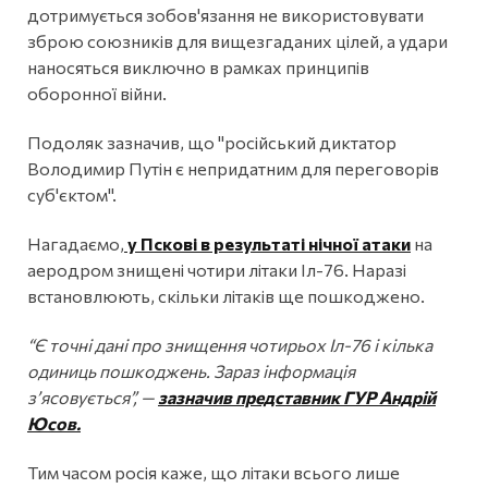
дотримується зобов'язання не використовувати
зброю союзників для вищезгаданих цілей, а удари
наносяться виключно в рамках принципів
оборонної війни.
Подоляк зазначив, що "російський диктатор
Володимир Путін є непридатним для переговорів
суб'єктом".
Нагадаємо,
у Пскові в результаті нічної атаки
на
аеродром знищені чотири літаки Іл-76. Наразі
встановлюють, скільки літаків ще пошкоджено.
“Є точні дані про знищення чотирьох Іл-76 і кілька
одиниць пошкоджень. Зараз інформація
зʼясовується”, —
зазначив представник ГУР Андрій
Юсов.
Тим часом росія каже, що літаки всього лише