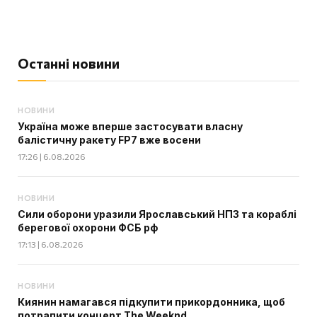
Останні новини
НОВИНИ
Україна може вперше застосувати власну
балістичну ракету FP7 вже восени
17:26 | 6.08.2026
НОВИНИ
Сили оборони уразили Ярославський НПЗ та кораблі
берегової охорони ФСБ рф
17:13 | 6.08.2026
НОВИНИ
Киянин намагався підкупити прикордонника, щоб
потрапити концерт The Weeknd