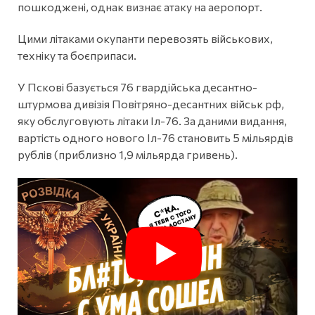
пошкоджені, однак визнає атаку на аеропорт.
Цими літаками окупанти перевозять військових,
техніку та боєприпаси.
У Пскові базується 76 гвардійська десантно-
штурмова дивізія Повітряно-десантних військ рф,
яку обслуговують літаки Іл-76. За даними видання,
вартість одного нового Іл-76 становить 5 мільярдів
рублів (приблизно 1,9 мільярда гривень).