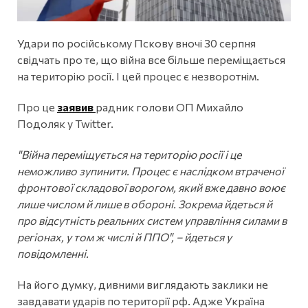
Удари по російському Пскову вночі 30 серпня
свідчать про те, що війна все більше переміщається
на територію росії. І цей процес є незворотнім.
Про це
заявив
радник голови ОП Михайло
Подоляк у Twitter.
"Війна переміщується на територію росії і це
неможливо зупинити. Процес є наслідком втраченої
фронтової складової ворогом, який вже давно воює
лише числом й лише в обороні. Зокрема йдеться й
про відсутність реальних систем управління силами в
регіонах, у том ж числі й ППО", – йдеться у
повідомленні.
На його думку, дивними виглядають заклики не
завдавати ударів по території рф. Адже Україна