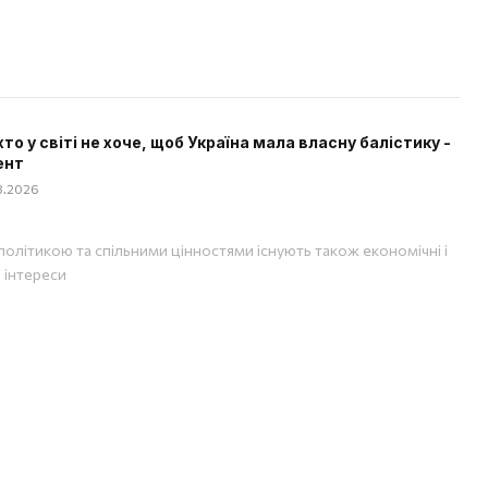
хто у світі не хоче, щоб Україна мала власну балістику -
ент
08.2026
політикою та спільними цінностями існують також економічні і
і інтереси