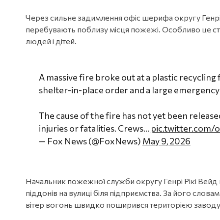
Через сильне задимлення офіс шерифа округу Генрі
перебувають поблизу місця пожежі. Особливо це сто
людей і дітей.
A massive fire broke out at a plastic recyclin
shelter-in-place order and a large emergency
The cause of the fire has not yet been releas
injuries or fatalities. Crews…
pic.twitter.com/
— Fox News (@FoxNews)
May 9, 2026
Начальник пожежної служби округу Генрі Рікі Вейд 
піддонів на вулиці біля підприємства. За його слова
вітер вогонь швидко поширився територією заводу