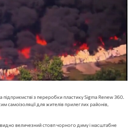
а підприємстві з переробки пластику Sigma Renew 360.
м самоізоляції для жителів прилеглих районів,
й видно величезний стовп чорного диму і масштабне