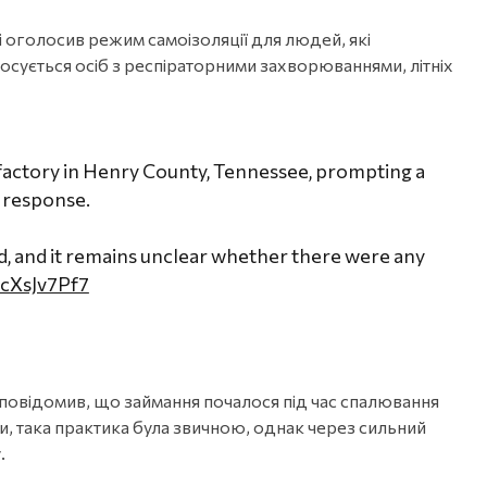
 оголосив режим самоізоляції для людей, які
сується осіб з респіраторними захворюваннями, літніх
g factory in Henry County, Tennessee, prompting a
 response.
ed, and it remains unclear whether there were any
ocXsJv7Pf7
повідомив, що займання почалося під час спалювання
ми, така практика була звичною, однак через сильний
.