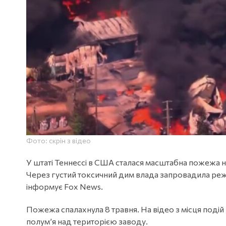
Фото: скрін з відео
У штаті Теннессі в США сталася масштабна пожежа н
Через густий токсичний дим влада запровадила режи
інформує Fox News.
Пожежа спалахнула 8 травня. На відео з місця поді
полум’я над територією заводу.