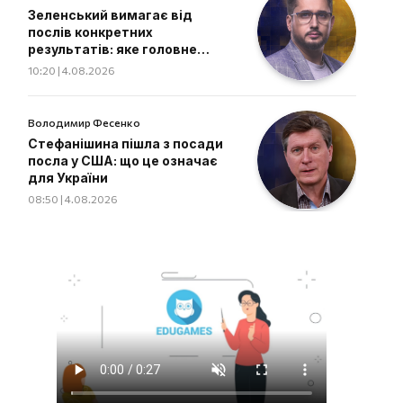
Зеленський вимагає від
послів конкретних
результатів: яке головне
завдання дипломатів
10:20 | 4.08.2026
Володимир Фесенко
Стефанішина пішла з посади
посла у США: що це означає
для України
08:50 | 4.08.2026