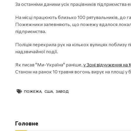
За останніми даними усіх працівників підприємства
На місці працюють близько 100 рятувальників, до га
Пожежники запевняють, що пожежу вдалося локалізу
підприємства.
Поліція перекрила рух на кількох вулицях поблизу п
надзвичайної події.
Як писав "Ми-Україна" раніше,
у Зоні відчуження на 
Станом на ранок 10 травня вогонь вирує на площі у 
ПОЖЕЖА
,
США
,
ЗАВОД
Головне