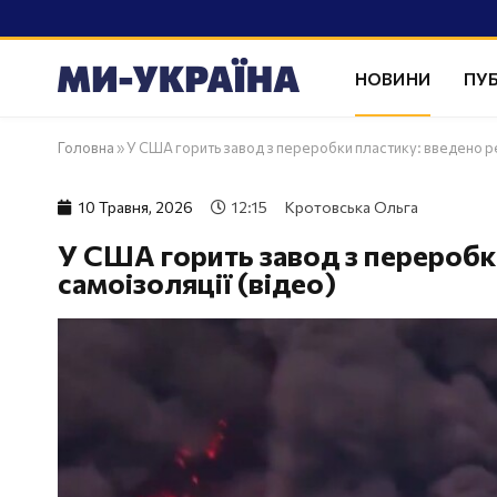
НОВИНИ
ПУБ
Головна
»
У США горить завод з переробки пластику: введено ре
10 Травня, 2026
12:15
Кротовська Ольга
У США горить завод з переробк
самоізоляції (відео)