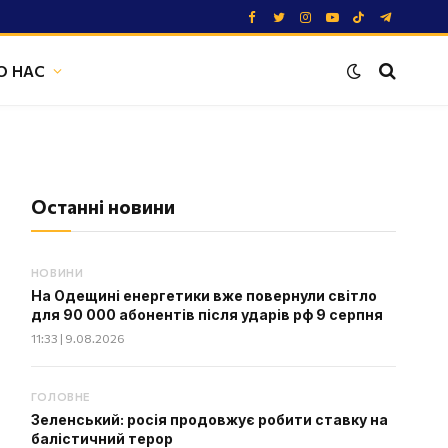
Facebook
Twitter
Instagram
YouTube
TikTok
Telegram
О НАС
Останні новини
НОВИНИ
На Одещині енергетики вже повернули світло
для 90 000 абонентів після ударів рф 9 серпня
11:33 | 9.08.2026
ГОЛОВНЕ
Зеленський: росія продовжує робити ставку на
балістичний терор