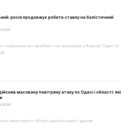
кий: росія продовжує робити ставку на балістичний
08.2026
т повідомив про загиблих і постраждалих у Харкові, Одесі та
аді
дійснив масовану повітряну атаку по Одесі і області: які
и
08.2026
вночі запустили по області десятки ракет і дронів