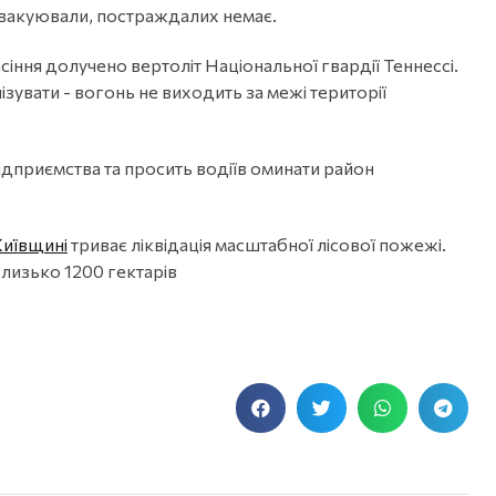
 евакуювали, постраждалих немає.
сіння долучено вертоліт Національної гвардії Теннессі.
вати - вогонь не виходить за межі території
ідприємства та просить водіїв оминати район
Київщині
триває ліквідація масштабної лісової пожежі.
близько 1200 гектарів