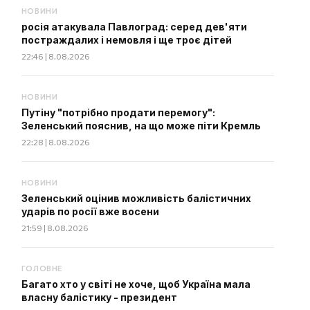
НОВИНИ
росія атакувала Павлоград: серед дев'яти
постраждалих і немовля і ще троє дітей
22:46 | 8.08.2026
НОВИНИ
Путіну "потрібно продати перемогу":
Зеленський пояснив, на що може піти Кремль
22:28 | 8.08.2026
НОВИНИ
Зеленський оцінив можливість балістичних
ударів по росії вже восени
21:59 | 8.08.2026
ГОЛОВНЕ
Багато хто у світі не хоче, щоб Україна мала
власну балістику - президент