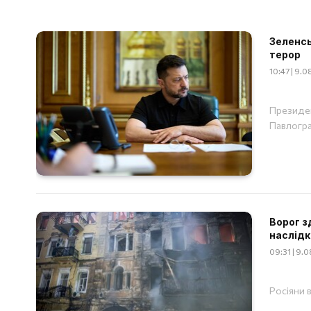
Зеленсь
терор
10:47 | 9.
Президен
Павлогр
Ворог з
наслідк
09:31 | 9.
Росіяни 