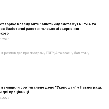
 створює власну антибалістичну систему FREYJA та
яє балістичні ракети: головне зі звернення
ького
08.2026
т розповідав про програму FREYJA та власну балістику
и знищили сортувальне депо "Укрпошти" у Павлограді:
и дві працівниці
08.2026