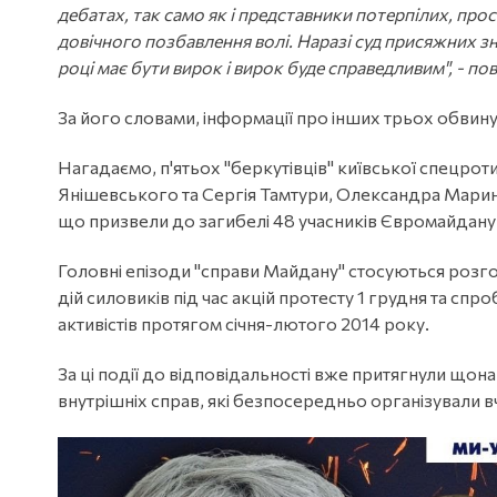
дебатах, так само як і представники потерпілих, про
довічного позбавлення волі. Наразі суд присяжних зн
році має бути вирок і вирок буде справедливим", - пов
За його словами, інформації про інших трьох обвин
Нагадаємо, п'ятьох "беркутівців" київської спецрот
Янішевського та Сергія Тамтури, Олександра Марин
що призвели до загибелі 48 учасників Євромайдану 2
Головні епізоди "справи Майдану" стосуються розгон
дій силовиків під час акцій протесту 1 грудня та спро
активістів протягом січня-лютого 2014 року.
За ці події до відповідальності вже притягнули що
внутрішніх справ, які безпосередньо організували в