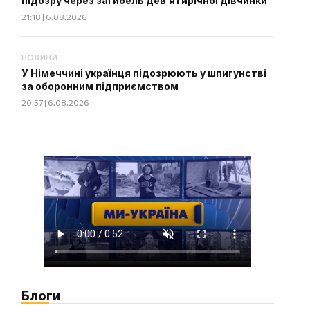
підозру через загибель дев’ятирічної дівчинки
21:18 | 6.08.2026
НОВИНИ
У Німеччині українця підозрюють у шпигунстві
за оборонним підприємством
20:57 | 6.08.2026
Блоги