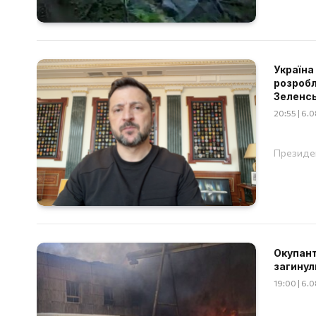
Україна
розробл
Зеленс
20:55 | 6.
Президен
Окупант
загинул
19:00 | 6.