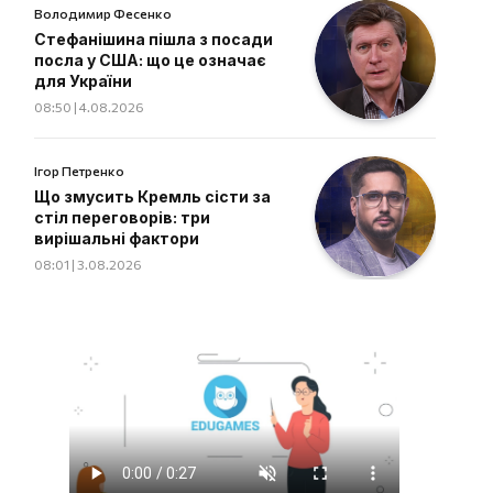
Володимир Фесенко
Стефанішина пішла з посади
посла у США: що це означає
для України
08:50 | 4.08.2026
Ігор Петренко
Що змусить Кремль сісти за
стіл переговорів: три
вирішальні фактори
08:01 | 3.08.2026