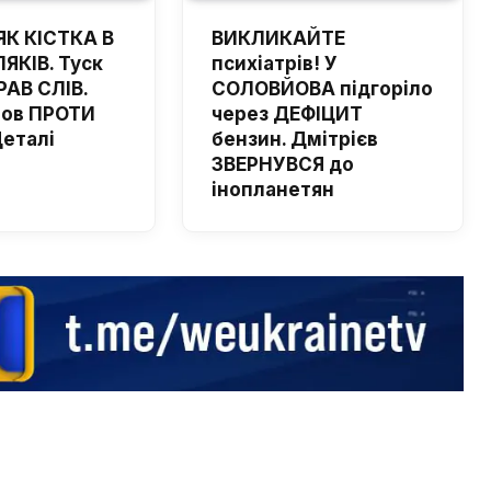
ЯК КІСТКА В
ВИКЛИКАЙТЕ
ЯКІВ. Туск
психіатрів! У
РАВ СЛІВ.
СОЛОВЙОВА підгоріло
шов ПРОТИ
через ДЕФІЦИТ
Деталі
бензин. Дмітрієв
ЗВЕРНУВСЯ до
інопланетян