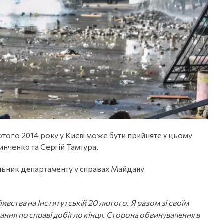
лютого 2014 року у Києві може бути прийняте у цьому
инченко та Сергій Тамтура.
альник департаменту у справах Майдану
ивства на Інститутській 20 лютого. Я разом зі своїм
ання по справі добігло кінця. Сторона обвинувачення в