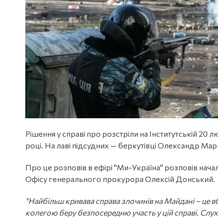
Рішення у справі про розстріли на Інститутській 20 
році. На лаві підсудних — беркутівці Олександр Мар
Про це розповів в ефірі "Ми-Україна" розповів нач
Офісу генерального прокурора Олексій Донський.
"Найбільш кривава справа злочинів на Майдані – це вб
колегою беру безпосередню участь у цій справі. Слух