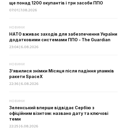
ще понад 1200 окупантів і три засоби ППО
07:01 | 7.08.2026
НОВИНИ
НАТО вживає заходів для забезпечення України
додатковими системами ППО - The Guardian
23:04 | 6.08.2026
НОВИНИ
З’явилися знімки Місяця після падіння уламків
ракети SpaceX
22:36 | 6.08.2026
НОВИНИ
Зеленський вперше відвідає Сербію з
офіційним візитом: названо дату та ключові
теми
22:25 | 6.08.2026