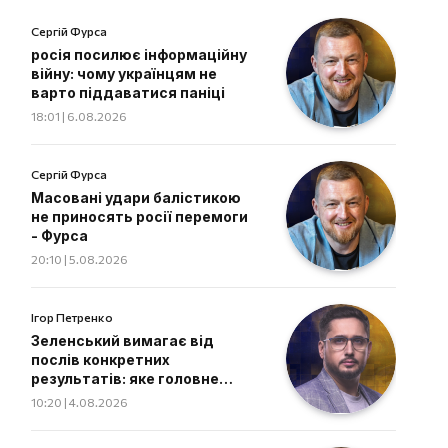
Сергій Фурса
росія посилює інформаційну
війну: чому українцям не
варто піддаватися паніці
18:01 | 6.08.2026
Сергій Фурса
Масовані удари балістикою
не приносять росії перемоги
- Фурса
20:10 | 5.08.2026
Ігор Петренко
Зеленський вимагає від
послів конкретних
результатів: яке головне
завдання дипломатів
10:20 | 4.08.2026