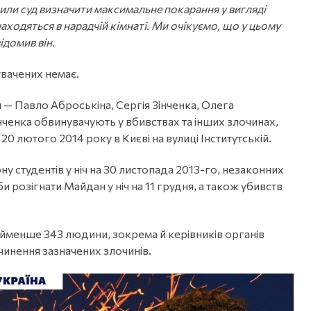
сили суд визначити максимальне покарання у вигляді
аходяться в нарадчій кімнаті. Ми очікуємо, що у цьому
ідомив він.
увачених немає.
и — Павло Аброськіна, Сергія Зінченка, Олега
ченка обвинувачують у вбивствах та інших злочинах,
0 лютого 2014 року в Києві на вулиці Інститутській.
у студентів у ніч на 30 листопада 2013-го, незаконних
би розігнати Майдан у ніч на 11 грудня, а також убивств
найменше 343 людини, зокрема й керівників органів
чинення зазначених злочинів.