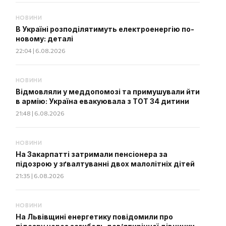
НОВИНИ
В Україні розподілятимуть електроенергію по-
новому: деталі
22:04 | 6.08.2026
НОВИНИ
Відмовляли у меддопомозі та примушували йти
в армію: Україна евакуювала з ТОТ 34 дитини
21:48 | 6.08.2026
НОВИНИ
На Закарпатті затримали пенсіонера за
підозрою у зґвалтуванні двох малолітніх дітей
21:35 | 6.08.2026
НОВИНИ
На Львівщині енергетику повідомили про