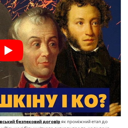
вський безпековий договір
як проміжний етап до