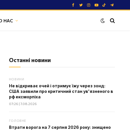
Facebook
Twitter
Instagram
YouTube
TikTok
Telegram
О НАС
Останні новини
НОВИНИ
Не відкриває очей і отримує їжу через зонд:
США заявили про критичний стан ув'язненого в
рф ексморпіха
07:26 | 7.08.2026
ГОЛОВНЕ
Втрати ворога на 7 серпня 2026 року: знищено