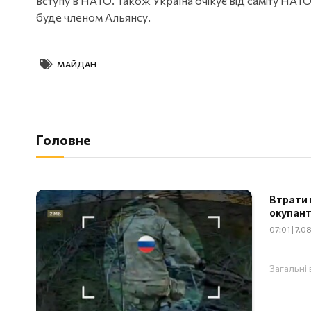
вступу в НАТО. Також Україна очікує від саміту НАТО
буде членом Альянсу.
МАЙДАН
Головне
Втрати 
окупант
07:01 | 7.
Загальні