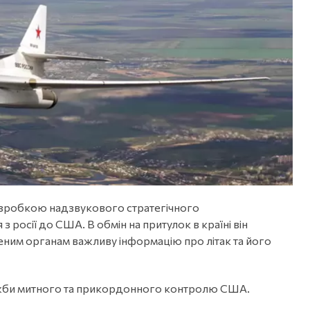
озробкою надзвукового стратегічного
росії до США. В обмін на притулок в країні він
им органам важливу інформацію про літак та його
ужби митного та прикордонного контролю США.