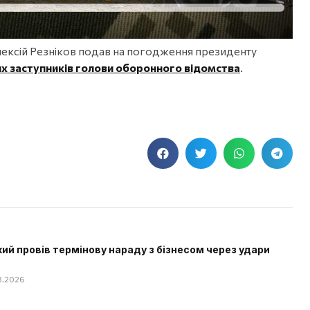
лексій Резніков подав на погодження президенту
х заступників голови оборонного відомства
.
ий провів термінову нараду з бізнесом через удари
08.2026