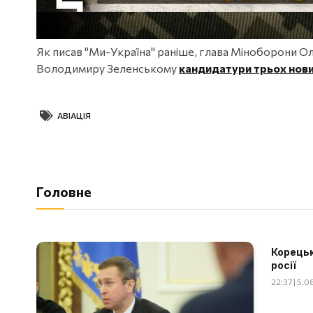
Як писав "Ми-Україна" раніше, глава Міноборони О
Володимиру Зеленському
кандидатури трьох нови
АВІАЦІЯ
Головне
Корецьк
росії
22:37 | 5.