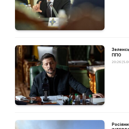
Зеленсь
ППО
20:26 | 5.
Росіяни