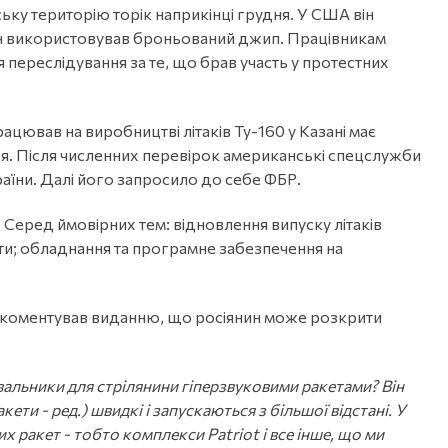
ьку територію торік наприкінці грудня. У США він
він використовував броньований джип. Працівникам
 переслідування за те, що брав участь у протестних
рацював на виробництві літаків Ту-160 у Казані має
я. Після численних перевірок американські спецслужби
раїни. Далі його запросило до себе ФБР.
 Серед ймовірних тем: відновлення випуску літаків
ти; обладнання та програмне забезпечення на
окоментував виданню, що росіянин може розкрити
альники для стрілянини гіперзвуковими ракетами? Він
кети - ред.) швидкі і запускаються з більшої відстані. У
х ракет - тобто комплекси Patriot і все інше, що ми