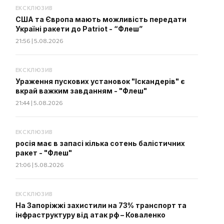
ЕКСКЛЮЗИВ
США та Європа мають можливість передати
Україні ракети до Patriot - “Флеш”
21:56 | 5.08.2026
ЕКСКЛЮЗИВ
Ураження пускових установок "Іскандерів" є
вкрай важким завданням - "Флеш"
21:44 | 5.08.2026
ЕКСКЛЮЗИВ
росія має в запасі кілька сотень балістичних
ракет - "Флеш"
21:06 | 5.08.2026
ЕКСКЛЮЗИВ
На Запоріжжі захистили на 73% транспорт та
інфраструктуру від атак рф – Коваленко