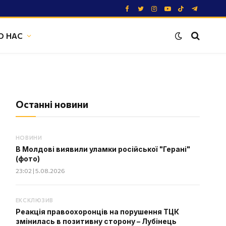
Facebook
Twitter
Instagram
YouTube
TikTok
Telegram
О НАС
Останні новини
НОВИНИ
В Молдові виявили уламки російської "Герані"
(фото)
23:02 | 5.08.2026
ЕКСКЛЮЗИВ
Реакція правоохоронців на порушення ТЦК
змінилась в позитивну сторону – Лубінець