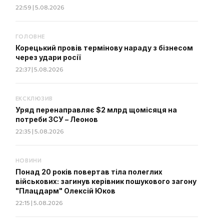
22:59 | 5.08.2026
ГОЛОВНЕ
Корецький провів термінову нараду з бізнесом
через удари росії
22:37 | 5.08.2026
ЕКСКЛЮЗИВ
Уряд перенаправляє $2 млрд щомісяця на
потреби ЗСУ – Леонов
22:35 | 5.08.2026
НОВИНИ
Понад 20 років повертав тіла полеглих
військових: загинув керівник пошукового загону
"Плацдарм" Олексій Юков
22:15 | 5.08.2026