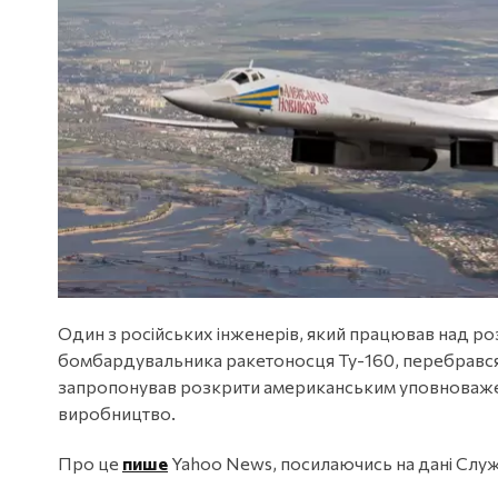
Один з російських інженерів, який працював над р
бомбардувальника ракетоносця Ту-160, перебрався з 
запропонував розкрити американським уповноважен
виробництво.
Про це
пише
Yahoo News, посилаючись на дані Сл