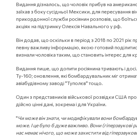
Видання дізналось, що чоловік прибув на американс
заїхав з боку сусідньої Мексики, для пересування 
прикордонної служби росіянин розповів, що боїться
акціях на підтримку Олексія Навального у рф.
Він додав, що оскільки в період з 2018 по 2021 рік п
певну важливу інформацію, якою готовий поділитис
визнали чоловіка таким, що становить інтерес для к
Видання пише, що допити росіянина тривають і досі.
Ту-160; оновлення, які бомбардувальник міг отрима
авіабудівному заводі "Туполєв" тощо.
Один з представників військової розвідки США пр
дійсно цінні дані, зокрема і для України.
"
Чи може він знати, чи модифікували вони бомбардув
може. І це було б дуже важливо. Вони (гіперзвукові ра
нас немає нічого, що може захистити від гіперзвукови