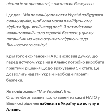
ніколи їх не припиняти", - наголосив Расмуссен.
І додав:
"Ми повинні допомогти Україні побудувати
сильну армію, щоб вона могла в майбутньому
відбити будь-який напад росії. Я оптимістично
налаштований щодо гарантій безпеки: у цьому
питанні ми можемо отримати підписи ще до
Вільнюського саміту".
Крім того екс-генсек НАТО висловив думку, що
перед вступом України в Альянс потрібно виробити
практичні рішення щодо врахування 5-ї статті. Це
дозволить надати Україні необхідні гарантії
безпеки.
Як повідомляли "Ми-Україна", Єнс
Столтенберг заявив, що ухвалені на саміті НАТО у
Вільнюсі рішення
наблизять Україну до вступу в
Альянс
.