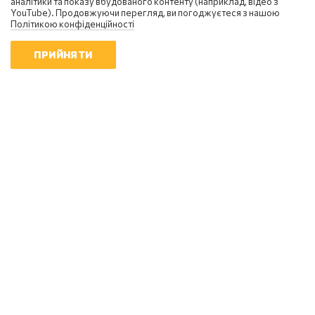
аналітики та показу вбудованого контенту (наприклад, відео з
YouTube). Продовжуючи перегляд, ви погоджуєтеся з нашою
Політикою конфіденційності
ПРИЙНЯТИ
Сергій Фурса