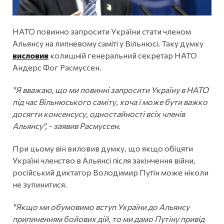
НАТО повинно запросити України стати членом
Альянсу на липневому саміті у Вільнюсі. Таку думку
висловив
колишній генеральний секретар НАТО
Андерс Фог Расмуссен.
"Я вважаю, що ми повинні запросити Україну в НАТО
під час Вільнюського саміту, хоча і може бути важко
досягти консенсусу, одностайності всіх членів
Альянсу", - заявив Расмуссен.
При цьому він виловив думку, що якщо обіцяти
Україні членство в Альянсі після закінчення війни,
російський диктатор Володимир Путін може ніколи
не зупинитися.
"Якщо ми обумовимо вступ України до Альянсу
припиненням бойових дій, то ми дамо Путіну привід