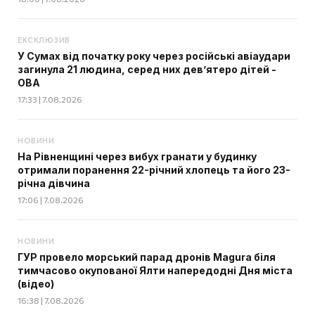
ЕКСКЛЮЗИВ
У Сумах від початку року через російські авіаудари
загинула 21 людина, серед них дев’ятеро дітей -
ОВА
17:33 | 7.08.2026
НОВИНИ
На Рівненщині через вибух гранати у будинку
отримали поранення 22-річний хлопець та його 23-
річна дівчина
17:06 | 7.08.2026
НОВИНИ
ГУР провело морський парад дронів Magura біля
тимчасово окупованої Ялти напередодні Дня міста
(відео)
16:38 | 7.08.2026