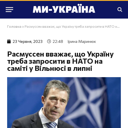
Головна
»
Расмуссен вважає, що Україну треба запросити в НАТО на саміті у Вільнюсі в липні
23 Червня, 2023
22:48
Ірина Маринюк
Расмуссен вважає, що Україну
треба запросити в НАТО на
саміті у Вільнюсі в липні