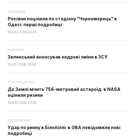
ГОЛОВНЕ
Росіяни поцілили по стадіону "Чорноморець" в
Одесі: перші подробиці
15:56 | 7.08.2026
НОВИНИ
Зеленський анонсував кадрові зміни в ЗСУ
15:25 | 7.08.2026
СУСПІЛЬСТВО
До Землі мчить 756-метровий астероїд: в NASA
оцінили ризики
14:59 | 7.08.2026
ЕКСКЛЮЗИВ
Удар по ринку в Білопіллі: в ОВА повідомили нові
подробиці