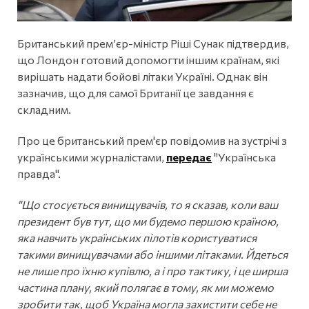
Британський прем’єр-міністр Ріші Сунак підтвердив,
що Лондон готовий допомогти іншим країнам, які
вирішать надати бойові літаки Україні. Однак він
зазначив, що для самої Британії це завдання є
складним.
Про це британський прем'єр повідомив на зустрічі з
українськими журналістами,
передає
"Українська
правда".
"Що стосується винищувачів, то я сказав, коли ваш
президент був тут, що ми будемо першою країною,
яка навчить українських пілотів користуватися
такими винищувачами або іншими літаками. Йдеться
не лише про їхню купівлю, а і про тактику, і це ширша
частина плану, який полягає в тому, як ми можемо
зробити так, щоб Україна могла захистити себе не