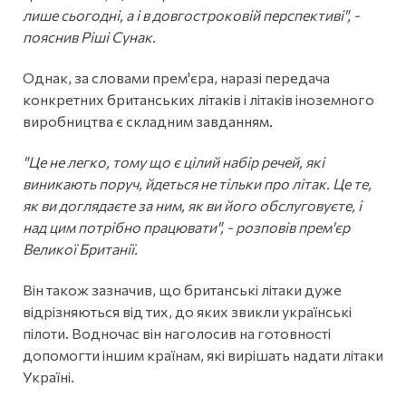
лише сьогодні, а і в довгостроковій перспективі", -
пояснив Ріші Сунак.
Однак, за словами прем'єра, наразі передача
конкретних британських літаків і літаків іноземного
виробництва є складним завданням.
"Це не легко, тому що є цілий набір речей, які
виникають поруч, йдеться не тільки про літак. Це те,
як ви доглядаєте за ним, як ви його обслуговуєте, і
над цим потрібно працювати", - розповів прем'єр
Великої Британії.
Він також зазначив, що британські літаки дуже
відрізняються від тих, до яких звикли українські
пілоти. Водночас він наголосив на готовності
допомогти іншим країнам, які вирішать надати літаки
Україні.