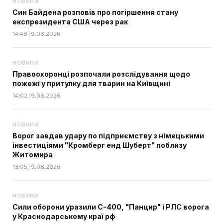
НОВИНИ
Син Байдена розповів про погіршення стану
експрезидента США через рак
14:48 | 9.08.2026
НОВИНИ
Правоохоронці розпочали розслідування щодо
пожежі у притулку для тварин на Київщині
14:02 | 9.08.2026
НОВИНИ
Ворог завдав удару по підприємству з німецькими
інвестиціями "Кромберг енд Шуберт" поблизу
Житомира
13:05 | 9.08.2026
НОВИНИ
Сили оборони уразили С-400, "Панцир" і РЛС ворога
у Краснодарському краї рф