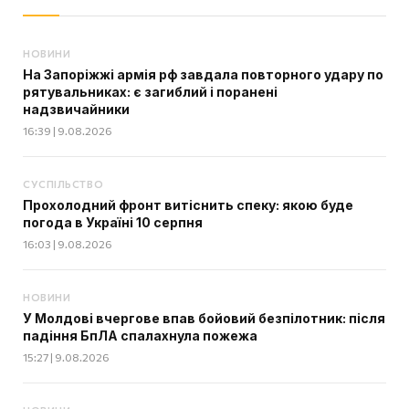
НОВИНИ
На Запоріжжі армія рф завдала повторного удару по
рятувальниках: є загиблий і поранені
надзвичайники
16:39 | 9.08.2026
СУСПІЛЬСТВО
Прохолодний фронт витіснить спеку: якою буде
погода в Україні 10 серпня
16:03 | 9.08.2026
НОВИНИ
У Молдові вчергове впав бойовий безпілотник: після
падіння БпЛА спалахнула пожежа
15:27 | 9.08.2026