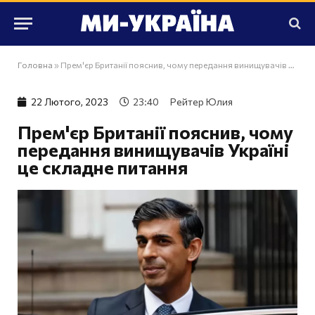
Головна
»
Прем'єр Британії пояснив, чому передання винищувачів Україні це складне питання
22 Лютого, 2023
23:40
Рейтер Юлия
Прем'єр Британії пояснив, чому
передання винищувачів Україні
це складне питання