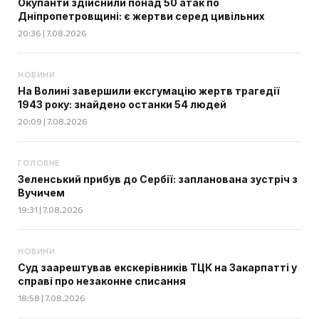
Окупанти здійснили понад 50 атак по
Дніпропетровщині: є жертви серед цивільних
20:36 | 7.08.2026
НОВИНИ
На Волині завершили ексгумацію жертв трагедії
1943 року: знайдено останки 54 людей
20:09 | 7.08.2026
ГОЛОВНЕ
Зеленський прибув до Сербії: запланована зустріч з
Вучичем
19:31 | 7.08.2026
НОВИНИ
Суд заарештував екскерівників ТЦК на Закарпатті у
справі про незаконне списання
18:58 | 7.08.2026