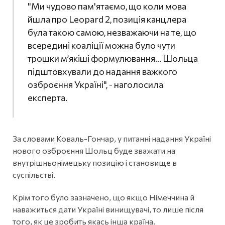
"Ми чудово пам'ятаємо, що коли мова
йшла про Leopard 2, позиція канцлера
була такою самою, незважаючи на те, що
всередині коаліції можна було чути
трошки м’якіші формулювання… Шольца
підштовхували до надання важкого
озброєння Україні", - наголосила
експерта.
За словами Коваль-Гончар, у питанні надання Україні
нового озброєння Шольц буде зважати на
внутрішньонімецьку позицію і становище в
суспільстві.
Крім того було зазначено, що якщо Німеччина й
наважиться дати Україні винищувачі, то лише після
того, як це зробить якась інша країна.