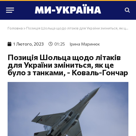
Головна
»
Позиція Шольца щодо літаків для України зміниться, як це було з танками, - Коваль-Гончар
1 Лютого, 2023
01:25
Ірина Маринюк
Позиція Шольца щодо літаків
для України зміниться, як це
було з танками, - Коваль-Гончар