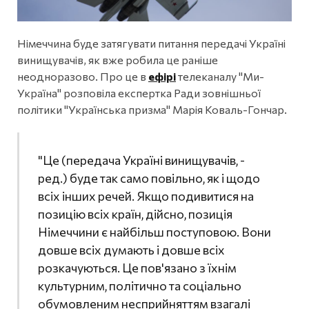
Німеччина буде затягувати питання передачі Україні
винищувачів, як вже робила це раніше
неодноразово. Про це в
ефірі
телеканалу "Ми-
Україна" розповіла експертка Ради зовнішньої
політики "Українська призма" Марія Коваль-Гончар.
"Це (передача Україні винищувачів, -
ред.) буде так само повільно, як і щодо
всіх інших речей. Якщо подивитися на
позицію всіх країн, дійсно, позиція
Німеччини є найбільш поступовою. Вони
довше всіх думають і довше всіх
розкачуються. Це пов'язано з їхнім
культурним, політично та соціально
обумовленим несприйняттям взагалі