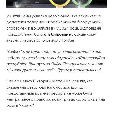
У Литві Сейм ухвалив резолюцію, яка закликає не
допустити повернення російських та білоруських
спортсменів до Олімпіади у 2024 році. Відповідне
повідомлення було
опубліковане
у офіційному
акаунті литовського Сейму у Twitter.
"Сейм Литви одноголосно ухвалив резолюцію про
заборону участі спортсменів російської федерації та
республіки білорусь на Олімпійських іграх та інших
міжнародних змаганнях", - йдеться у повідомленні.
Спікер Сейму Вікторія Чміліте-Нільсен під час
ухвалення резолюції наголосила, що "для
представників країн-агресорів не може бути
нейтрального прапора, поки триває жорстока війна
росії в Україні".