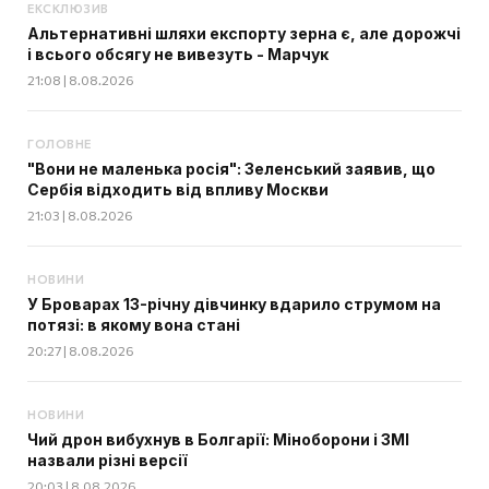
ЕКСКЛЮЗИВ
Альтернативні шляхи експорту зерна є, але дорожчі
і всього обсягу не вивезуть - Марчук
21:08 | 8.08.2026
ГОЛОВНЕ
"Вони не маленька росія": Зеленський заявив, що
Сербія відходить від впливу Москви
21:03 | 8.08.2026
НОВИНИ
У Броварах 13-річну дівчинку вдарило струмом на
потязі: в якому вона стані
20:27 | 8.08.2026
НОВИНИ
Чий дрон вибухнув в Болгарії: Міноборони і ЗМІ
назвали різні версії
20:03 | 8.08.2026