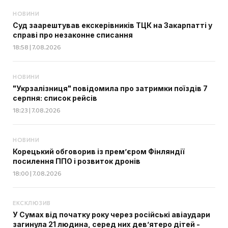
НОВИНИ
Суд заарештував екскерівників ТЦК на Закарпатті у
справі про незаконне списання
18:58 | 7.08.2026
НОВИНИ
"Укрзалізниця" повідомила про затримки поїздів 7
серпня: список рейсів
18:23 | 7.08.2026
НОВИНИ
Корецький обговорив із прем’єром Фінляндії
посилення ППО і розвиток дронів
18:00 | 7.08.2026
ЕКСКЛЮЗИВ
У Сумах від початку року через російські авіаудари
загинула 21 людина, серед них дев’ятеро дітей -