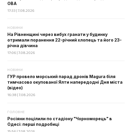
ОВА
17:33 | 7.08.2026
НОВИНИ
На Рівненщині через вибух гранати у будинку
отримали поранення 22-річний хлопець та його 23-
річна дівчина
17:06 | 7.08.2026
НОВИНИ
ГУР провело морський парад дронів Magura біля
тимчасово окупованої Ялти напередодні Дня міста
(відео)
16:38 | 7.08.2026
ГОЛОВНЕ
Росіяни поцілили по стадіону "Чорноморець" в
Одесі: перші подробиці
15:56 | 7.08.2026