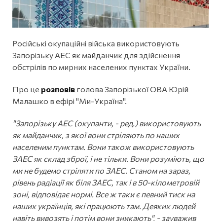
Російські окупаційні війська використовують
Запорізьку АЕС як майданчик для здійснення
обстрілів по мирних населених пунктах України.
Про це
розповів
голова Запорізької ОВА Юрій
Малашко в ефірі "Ми-Україна".
"Запорізьку АЕС (окупанти, - ред.) використовують
як майданчик, з якої вони стріляють по наших
населеним пунктам. Вони також використовують
ЗАЕС як склад зброї, і не тільки. Вони розуміють, що
ми не будемо стріляти по ЗАЕС. Станом на зараз,
рівень радіації як біля ЗАЕС, так і в 50-кілометровій
зоні, відповідає нормі. Все ж таки є певний тиск на
наших українців, які працюють там. Деяких людей
навіть вивозять і потім вони зникають", - зауважив