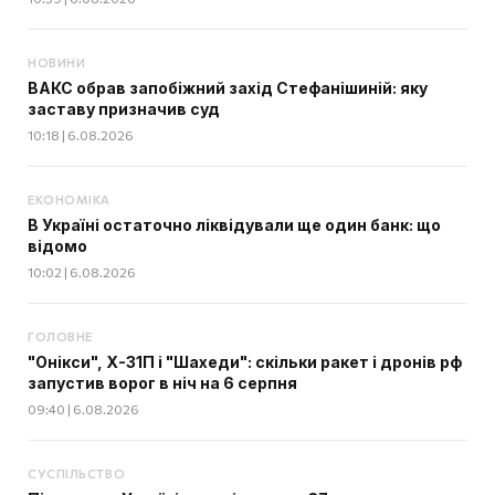
НОВИНИ
ВАКС обрав запобіжний захід Стефанішиній: яку
заставу призначив суд
10:18 | 6.08.2026
ЕКОНОМІКА
В Україні остаточно ліквідували ще один банк: що
відомо
10:02 | 6.08.2026
ГОЛОВНЕ
"Онікси", Х-31П і "Шахеди": скільки ракет і дронів рф
запустив ворог в ніч на 6 серпня
09:40 | 6.08.2026
СУСПІЛЬСТВО