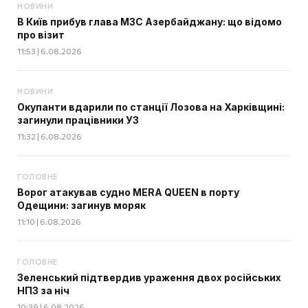
НОВИНИ
В Київ прибув глава МЗС Азербайджану: що відомо
про візит
11:53 | 6.08.2026
НОВИНИ
Окупанти вдарили по станції Лозова на Харківщині:
загинули працівники УЗ
11:32 | 6.08.2026
ГОЛОВНЕ
Ворог атакував судно MERA QUEEN в порту
Одещини: загинув моряк
11:10 | 6.08.2026
ГОЛОВНЕ
Зеленський підтвердив ураження двох російських
НПЗ за ніч
10:39 | 6.08.2026