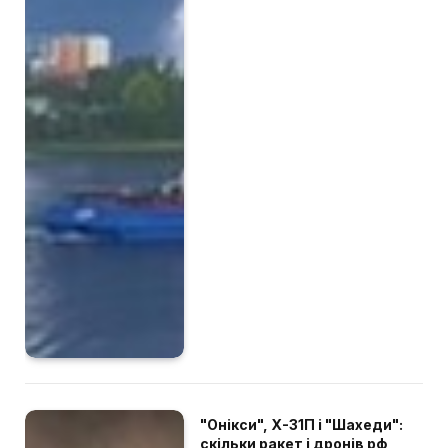
"Онікси", Х-31П і "Шахеди":
скільки ракет і дронів рф