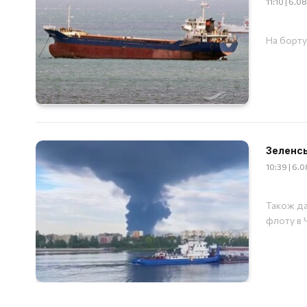
11:10 | 6.
На борту
Зеленсь
10:39 | 6.
Також да
флоту в 