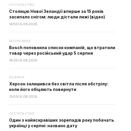
СУСПІЛЬСТВО
Столицю Нової Зеландії вперше за 15 років
засипало снігом: люди дістали лижі (відео)
14:50 | 6.08.2026
ЕКОНОМІКА
Bosch поповнила список компаній, що втратили
товар через російський удар 5 серпня
14:26 | 6.08.2026
НОВИНИ
Херсон залишився без світла після обстрілу:
коли його обіцяють повернути
13:59 | 6.08.2026
СУСПІЛЬСТВО
Один з найяскравіших зорепадів року побачать
українці у серпні: названо дату