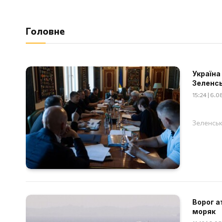
Головне
Україна
Зеленс
15:24 | 6.
Зеленськ
Ворог а
моряк