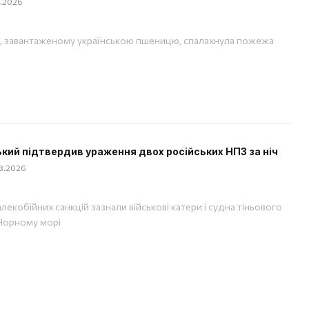
08.2026
, завантаженому українською пшеницю, спалахнула пожежа
кий підтвердив ураження двох російських НПЗ за ніч
08.2026
лекобійних санкцій зазнали військові катери і судна тіньового
Чорному морі