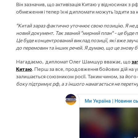
Він зазначив, що активізація Китаю у відносинах з рф
обмеження і тепер їхні дипломати можуть їздити за
"Китай зараз фактично уточнює свою позицію. Я не 
новий документ. Так званий "мирний план" - це буде 
Це буде концентрований виклад позиції, які вже звуч
до перемовин та інших речей. Я думаю, що це знову б
Нагадаємо, дипломат Олег Шамшур вважає, що
за
Китаю
. Перш за все, продовження бойових дій на у
залишається союзником росії. Таким чином, за його
боку підтримує рф, а з іншого намагається не перетн