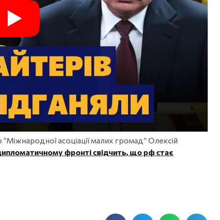
 “Міжнародної асоціації малих громад” Олексій
дипломатичному фронті свідчить, що рф стає