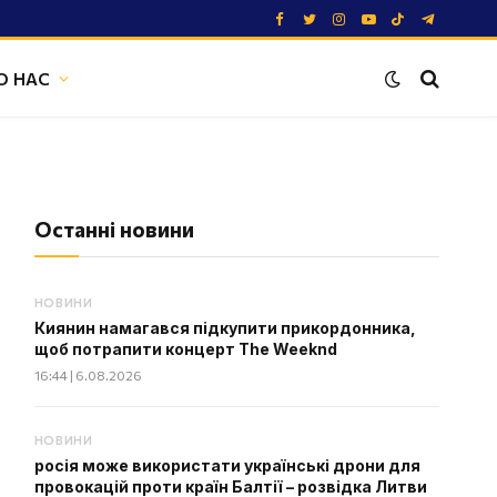
Facebook
Twitter
Instagram
YouTube
TikTok
Telegram
О НАС
Останні новини
НОВИНИ
Киянин намагався підкупити прикордонника,
щоб потрапити концерт The Weeknd
16:44 | 6.08.2026
НОВИНИ
росія може використати українські дрони для
провокацій проти країн Балтії – розвідка Литви