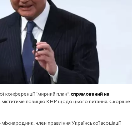
ї конференції “мирний план”,
спрямований на
е, міститиме позицію КНР щодо цього питання. Скоріше
міжнародник, член правління Української асоціації