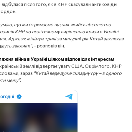
 відбулася після того, як в КНР скасували антиковідні
 кордон.
думаю, що ми отримаємо від них якийсь абсолютно
позиція КНР по політичному вирішенню кризи в Україні.
али. Адже як мінімум тричі за минулий рік Китай закликав
удуть заклики"
, - розповів він.
тяжна війна в Україні цілком відповідає інтересам
країнській землі відвертає увагу США. Окрім того, КНР
 словами, зараз
"Китай веде дуже складну гру – з одного
ути межу”
.