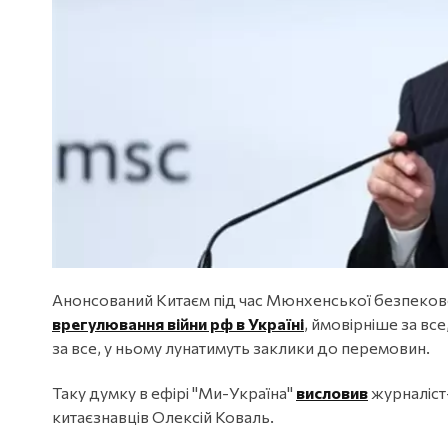
Анонсований Китаєм під час Мюнхенської безпеково
врегулювання війни рф в Україні
, ймовірніше за вс
за все, у ньому лунатимуть заклики до перемовин.
Таку думку в ефірі "Ми-Україна"
висловив
журналіст-
китаєзнавців Олексій Коваль.