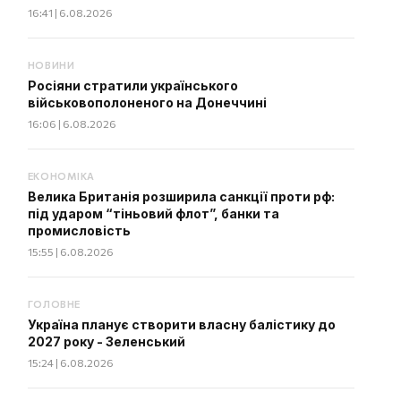
16:41 | 6.08.2026
НОВИНИ
Росіяни стратили українського
військовополоненого на Донеччині
16:06 | 6.08.2026
ЕКОНОМІКА
Велика Британія розширила санкції проти рф:
під ударом “тіньовий флот”, банки та
промисловість
15:55 | 6.08.2026
ГОЛОВНЕ
Україна планує створити власну балістику до
2027 року - Зеленський
15:24 | 6.08.2026