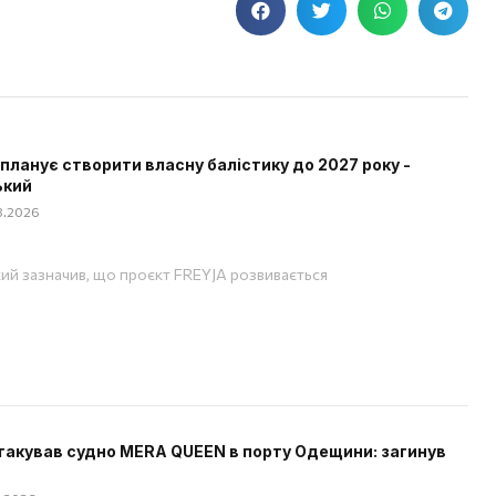
 планує створити власну балістику до 2027 року -
ький
08.2026
ий зазначив, що проєкт FREYJA розвивається
такував судно MERA QUEEN в порту Одещини: загинув