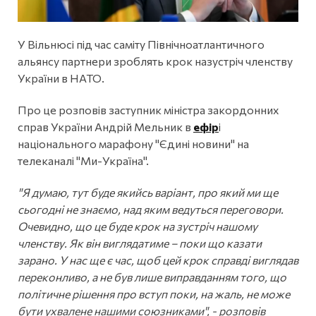
У Вільнюсі під час саміту Північноатлантичного
альянсу партнери зроблять крок назустріч членству
України в НАТО.
Про це розповів заступник міністра закордонних
справ України Андрій Мельник в
ефір
і
національного марафону "Єдині новини" на
телеканалі "Ми-Україна".
"Я думаю, тут буде якийсь варіант, про який ми ще
сьогодні не знаємо, над яким ведуться переговори.
Очевидно, що це буде крок на зустріч нашому
членству. Як він виглядатиме – поки що казати
зарано. У нас ще є час, щоб цей крок справді виглядав
переконливо, а не був лише виправданням того, що
політичне рішення про вступ поки, на жаль, не може
бути ухвалене нашими союзниками", - розповів