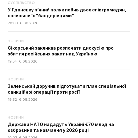
СУСПІЛЬСТВО
У Гданську п’яний поляк побив двох співгромадян,
назвавши їх "бандерівцями"
20:03 | 6.08.2026
НОВИНИ
Сікорський закликав розпочати дискусію про
збиття російських ракет над Україною
19:54 | 6.08.2026
НОВИНИ
Зеленський доручив підготувати план спеціальної
санкційної операції проти росії
19:32 | 6.08.2026
НОВИНИ
Держави НАТО нададуть Україні €70 млрд на
озброєння та навчання у 2026 році
19:07 | 6.08.2026