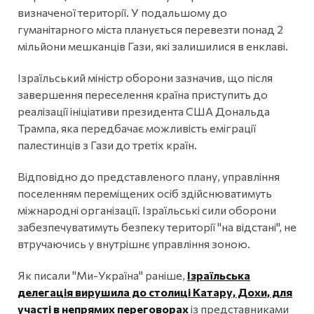
визначеної території. У подальшому до
гуманітарного міста планується перевезти понад 2
мільйони мешканців Гази, які залишилися в енклаві.
Ізраїльський міністр оборони зазначив, що після
завершення переселення країна приступить до
реалізації ініціативи президента США Дональда
Трампа, яка передбачає можливість еміграції
палестинців з Гази до третіх країн.
Відповідно до представленого плану, управління
поселенням переміщених осіб здійснюватимуть
міжнародні організації. Ізраїльські сили оборони
забезпечуватимуть безпеку території "на відстані", не
втручаючись у внутрішнє управління зоною.
Як писали "Ми-Україна" раніше,
Ізраїльська
делегація вирушила до столиці Катару, Дохи, для
участі в непрямих переговорах
із представниками