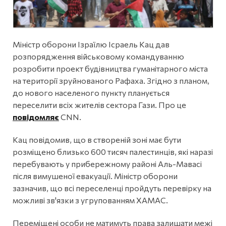
Міністр оборони Ізраїлю Ісраель Кац дав
розпорядження військовому командуванню
розробити проект будівництва гуманітарного міста
на території зруйнованого Рафаха. Згідно з планом,
до нового населеного пункту планується
переселити всіх жителів сектора Гази. Про це
повідомляє
CNN.
Кац повідомив, що в створеній зоні має бути
розміщено близько 600 тисяч палестинців, які наразі
перебувають у прибережному районі Аль-Мавасі
після вимушеної евакуації. Міністр оборони
зазначив, що всі переселенці пройдуть перевірку на
можливі зв'язки з угрупованням ХАМАС.
Переміщені особи не матимуть права залишати межі