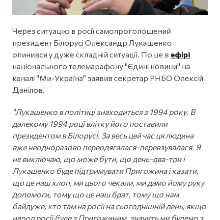
Через ситуацію в росії самопроголошений
президент Білорусі Олександр Лукашенко
опинився у дуже складній ситуації. По це в
ефірі
національного телемарафону "Єдині новини" на
каналі "Ми-Україна" заявив секретар РНБО Олексій
Данілов.
"Лукашенко в політиці знаходиться з 1994 року. В
далекому 1994 році влітку його поставили
президентом в Білорусі. За весь цей час ця людина
вже неодноразово переодягалася-перевзувалася. Я
не виключаю, що може бути, що день-два-три і
Лукашенко буде підтримувати Пригожина і казати,
що це наш хлоп, ми цього чекали, ми дамо йому руку
допомоги, тому що це наш брат, тому що нам
байдуже, хто там на росії на сьогоднішній день, якщо
народ росії буде з Пригожиним, значить ми будемо з