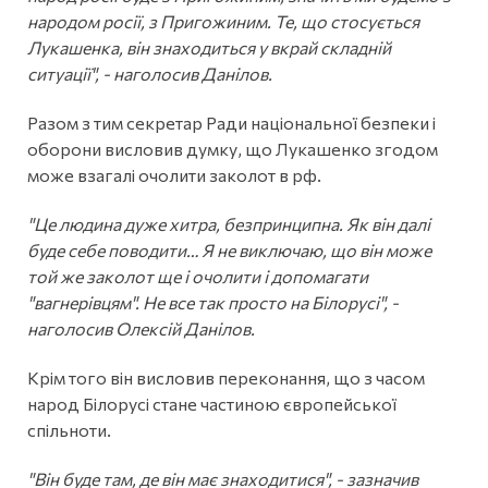
народом росії, з Пригожиним. Те, що стосується
Лукашенка, він знаходиться у вкрай складній
ситуації", - наголосив Данілов.
Разом з тим секретар Ради національної безпеки і
оборони висловив думку, що Лукашенко згодом
може взагалі очолити заколот в рф.
"Це людина дуже хитра, безпринципна. Як він далі
буде себе поводити… Я не виключаю, що він може
той же заколот ще і очолити і допомагати
"вагнерівцям". Не все так просто на Білорусі", -
наголосив Олексій Данілов.
Крім того він висловив переконання, що з часом
народ Білорусі стане частиною європейської
спільноти.
"Він буде там, де він має знаходитися", - зазначив