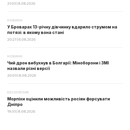
21:03 | 8.08.2026
НОВИНИ
У Броварах 13-річну дівчинку вдарило струмом на
потязі: в якому вона стані
20:27 | 8.08.2026
НОВИНИ
Чий дрон вибухнув в Болгарії: Міноборони і ЗМІ
назвали різні версії
20:03 | 8.08.2026
ЕКСКЛЮЗИВ
Морпіхи оцінили можливість росіян форсувати
Дніпро
19:33 | 8.08.2026