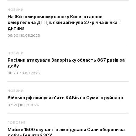
НОВИНИ
На Житомирському шосе у Києві сталась
смертельна ДТП, в якій загинула 27-річна жінка і
дитина
09:00 | 10.08.2026
НОВИНИ
Росіяни атакували Запорізьку область 867 разів за
добу
08:28 | 10.08.2026
НОВИНИ
Війська рф скинули п'ять КАБів на Суми: є руйнації
07:59 | 10.08.2026
ГОЛОВНЕ
Майже 1500 окупантів ліквідували Сили оборони за
добу - Генштаб ЗСУ