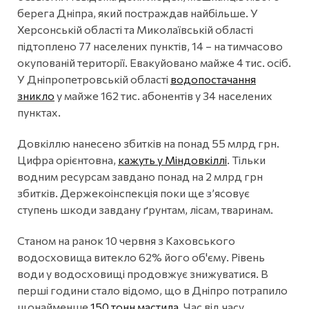
берега Дніпра, який постраждав найбільше. У
Херсонській області та Миколаївській області
підтоплено 77 населених пунктів, 14 – на тимчасово
окупованій території. Евакуйовано майже 4 тис. осіб.
У Дніпропетровській області
водопостачання
зникло
у майже 162 тис. абонентів у 34 населених
пунктах.
Довкіллю нанесено збитків на понад 55 млрд грн.
Цифра орієнтовна,
кажуть у Міндовкіллі
. Тільки
водним ресурсам завдано понад на 2 млрд грн
збитків. Держекоінспекція поки ще з’ясовує
ступень шкоди завдану ґрунтам, лісам, тваринам.
Станом на ранок 10 червня з Каховського
водосховища витекло 62% його об'єму. Рівень
води у водосховищі продовжує знижуватися. В
перші години стало відомо, що в Дніпро потрапило
щонайменше
150 тонн мастила
. Час від часу