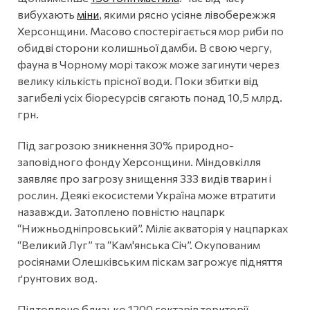
вибухають
міни
, якими рясно усіяне лівобережжя
Херсонщини. Масово спостерігається мор риби по
обидві сторони колишньої дамби. В свою чергу,
фауна в Чорному морі також може загинути через
велику кількість прісної води. Поки збитки від
загибелі усіх біоресурсів сягають понад 10,5 млрд.
грн.
Під загрозою зникнення 30% природно-
заповідного фонду Херсонщини. Міндовкілля
заявляє про загрозу знищення 333 видів тварин і
рослин. Деякі екосистеми Україна може втратити
назавжди. Затоплено повністю нацпарк
“Нижньодніпровський”. Міліє акваторія у нацпарках
“Великий Луг” та “Кам'янська Січ”. Окупованим
росіянами Олешківським піскам загрожує підняття
ґрунтових вод.
Підтоплено близько 1200 гектарів території