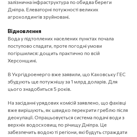
залізнична інфраструктура по обидва береги
Дніпра. Елеваторні потужності великих
агрохолдингів зруйновані.
Відновлення
Вода у підтоплених населених пунктах почала
поступово спадати, проте погодні умови
погіршилися: дощить практично по всій
Херсонщині.
В Укргідроенерго вже заявили, що Каховську ГЕС
збудують ще потужнішу за 1 млрд доларів. Для
цього знадобиться 5 років.
На засіданні урядових комісій заявлено, що фахівці
вже вирішують, як швидко перекрити греблю після
деокупації. Опрацьовується система подачі води з
верхніх водосховищ по річищу Дніпра. Це
забезпечить водою ті регіони, які будуть страждати