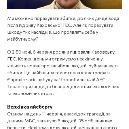
Ми можемо порахувати збитки, до яких дійде вода
після підриву Каховської ГЕС. Але як порахувати
шкоду тих наслідків, що проявлять себе у
майбутньому?
О 2:50 ночі, 6 червня росіяни
підірвали Каховську
ГЕС
. Кожен день ми отримуємо нескінченну
кількість новин про загибель людей, руйнування та
збитки. Це найбільша техногенна катастрофа в
Європі з часів вибуху на Чорнобильській АЕС.
Теракт призведе до безпрецедентних екологічних
та економічних втрат.
Верхівка айсбергу
Станом на день 11 червня, внаслідок трагедії, за
даними МВС, загинуло 6 людей, 35 осіб зниклих
безвісти. Невідома доля людей, мешканців лівого