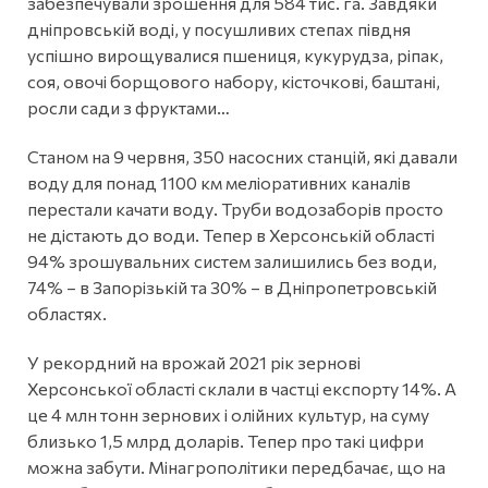
забезпечували зрошення для 584 тис. га. Завдяки
дніпровській воді, у посушливих степах півдня
успішно вирощувалися пшениця, кукурудза, ріпак,
соя, овочі борщового набору, кісточкові, баштані,
росли сади з фруктами…
Станом на 9 червня, 350 насосних станцій, які давали
воду для понад 1100 км меліоративних каналів
перестали качати воду. Труби водозаборів просто
не дістають до води. Тепер в Херсонській області
94% зрошувальних систем залишились без води,
74% – в Запорізькій та 30% – в Дніпропетровській
областях.
У рекордний на врожай 2021 рік зернові
Херсонської області склали в частці експорту 14%. А
це 4 млн тонн зернових і олійних культур, на суму
близько 1,5 млрд доларів. Тепер про такі цифри
можна забути. Мінагрополітики передбачає, що на