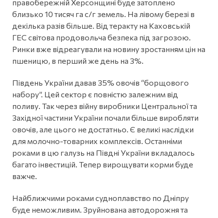
правобережній Херсонщині буде затоплено
близько 10 тисяч га с/г земель. На лівому березі в
декілька разів більше. Від теракту на Каховській
ГЕС світова продовольча безпека під загрозою.
Ринки вже відреагували на новину зростанням цін на
пшеницю, в перший же день на 3%.
Південь України давав 35% овочів “борщового
набору”. Цей сектор є повністю залежним від
поливу. Так через війну виробники Центральної та
Західної частини України почали більше виробляти
овочів, але цього не достатньо. Є великі наслідки
для молочно-товарних комплексів. Останніми
роками в цю галузь на Півдні України вкладалось
багато інвестицій. Тепер вирощувати корми буде
важче.
Найближчими роками судноплавство по Дніпру
буде неможливим. Зруйнована автодорожня та