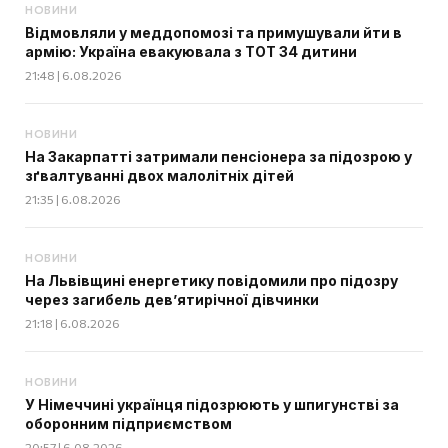
НОВИНИ
Відмовляли у меддопомозі та примушували йти в
армію: Україна евакуювала з ТОТ 34 дитини
21:48 | 6.08.2026
НОВИНИ
На Закарпатті затримали пенсіонера за підозрою у
зґвалтуванні двох малолітніх дітей
21:35 | 6.08.2026
НОВИНИ
На Львівщині енергетику повідомили про підозру
через загибель дев’ятирічної дівчинки
21:18 | 6.08.2026
НОВИНИ
У Німеччині українця підозрюють у шпигунстві за
оборонним підприємством
20:57 | 6.08.2026