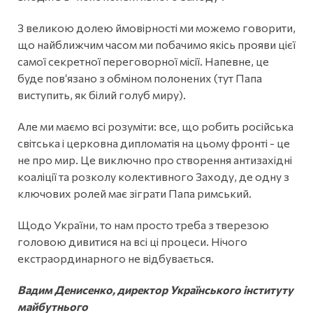
З великою долею ймовірності ми можемо говорити,
що найближчим часом ми побачимо якісь прояви цієї
самої секретної переговорної місії. Напевне, це
буде пов‘язано з обміном полонених (тут Папа
виступить, як білий голуб миру).
Але ми маємо всі розуміти: все, що робить російська
світська і церковна дипломатія на цьому фронті - це
не про мир. Це виключно про створення антизахідні
коаліції та розколу колективного Заходу, де одну з
ключових ролей має зіграти Папа римський.
Щодо України, то нам просто треба з тверезою
головою дивитися на всі ці процеси. Нічого
екстраординарного не відбувається.
Вадим Денисенко, директор Українського інституту
майбутнього