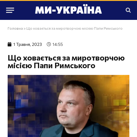
Головна
»
Що ховається за миротворчою місією Папи Римського
1 Травня, 2023
14:55
Що ховається за миротворчою
місією Папи Римського