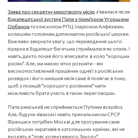
Заява про секретну миротворчу місію
з‘явилася після
будапештської зустрічі Папи з прем'єром Угорщини
Орбаном
та єпископом РПЦ Іларіоном Алфеєвим,
колишнім головним дипломатом російської церкви.
Важливо звернути увагу, що переведення цього
ієрарха в Будапешт багатьма сприймалася як опала. І
навіть дехто почав його вписувати в коло "хороших
росіян". Але, ми маємо чітко розуміти - він
високопоставлений працівник однієї з російських
розвідок і його нинішня місія саме й полягає в тому,
щоб з позицій "хорошого росіянина" мати
можливість брати участь в таких переговорах.
Папа римський не сприймається Путіним всерйоз.
Але, будучи ліваком і навіть прихильником СРСР
Франциск потрібен Москві для просування саме
російських наративів в католицьких країнах, які не
входять в "пояс колективного Заходу".