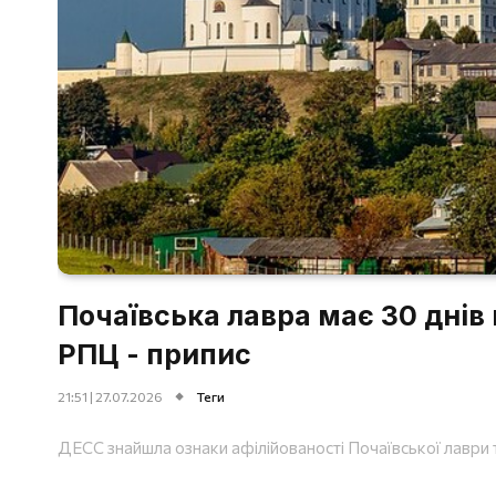
Почаївська лавра має 30 днів н
РПЦ - припис
21:51 | 27.07.2026
Теги
ДЕСС знайшла ознаки афілійованості Почаївської лаври 