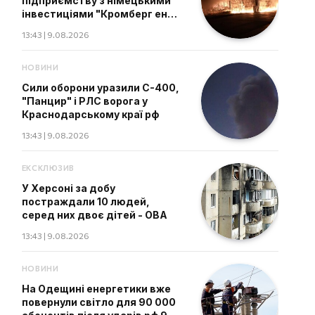
підприємству з німецькими
інвестиціями "Кромберг енд
Шуберт" поблизу Житомира
13:43 | 9.08.2026
НОВИНИ
Сили оборони уразили С-400,
"Панцир" і РЛС ворога у
Краснодарському краї рф
13:43 | 9.08.2026
ЕКСКЛЮЗИВ
У Херсоні за добу
постраждали 10 людей,
серед них двоє дітей - ОВА
13:43 | 9.08.2026
НОВИНИ
На Одещині енергетики вже
повернули світло для 90 000