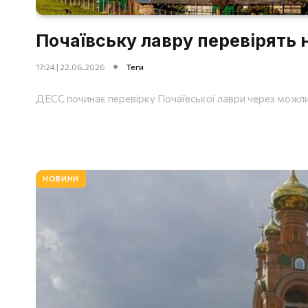
Почаївську лавру перевірять н
17:24 | 22.06.2026
Теги
ДЕСС починає перевірку Почаївської лаври через можлив
НОВИНИ