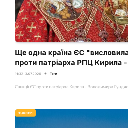
Ще одна країна ЄС "висловил
проти патріарха РПЦ Кирила - 
14:32 | 3.07.2026
Теги
Санкції ЄС проти патріарха Кирила - Володимира Гундяє
НОВИНИ