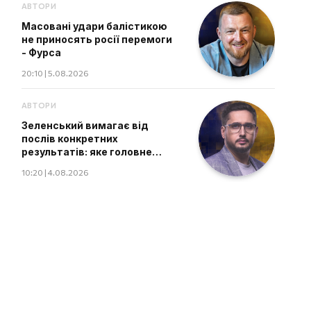
АВТОРИ
Масовані удари балістикою
не приносять росії перемоги
- Фурса
20:10 | 5.08.2026
АВТОРИ
Зеленський вимагає від
послів конкретних
результатів: яке головне
завдання дипломатів
10:20 | 4.08.2026