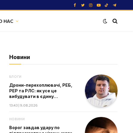
Facebook
Twitter
Instagram
YouTube
TikTok
Telegram
О НАС
Новини
БЛОГИ
Дрони-перехоплювачі, РЕБ,
РЕР та РЛС: як усе це
вибудувати в єдину
екосистему
13:43 | 9.08.2026
НОВИНИ
Ворог завдав удару по