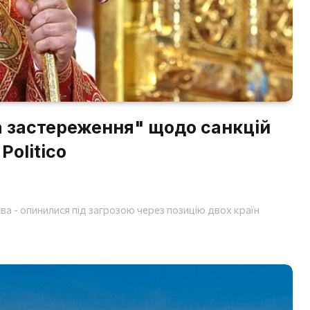
а застереження" щодо санкцій
Politico
ва - опинилися під загрозою через позицію двох країн