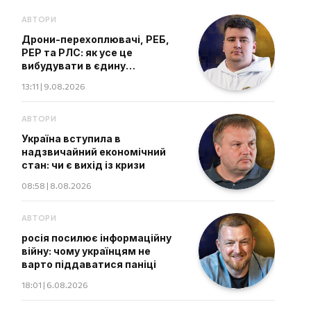
АВТОРИ
Дрони-перехоплювачі, РЕБ,
РЕР та РЛС: як усе це
вибудувати в єдину
екосистему
13:11 | 9.08.2026
АВТОРИ
Україна вступила в
надзвичайний економічний
стан: чи є вихід із кризи
08:58 | 8.08.2026
АВТОРИ
росія посилює інформаційну
війну: чому українцям не
варто піддаватися паніці
18:01 | 6.08.2026