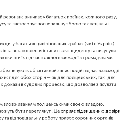
ий резонанс виникає у багатьох країнах, кожного разу,
су та застосовує вогнепальну зброю та спеціальні
и, у багатьох цивілізованих країнах (як і в Україні)
 та встановлення істини після інциденту та висунули
включати їх під час кожної взаємодії з громадянами.
забезпечують об’єктивний запис подій під час взаємодії
ист для обох сторін — як для поліцейських, так і для
як докази в судових процесах, що дозволяє з’ясувати
вим зловживанням поліцейськими своєю владою,
 можуть бути переглянуті. Це
сприяє підвищенню довіри
ору та відповідальну роботу правоохоронних органів.