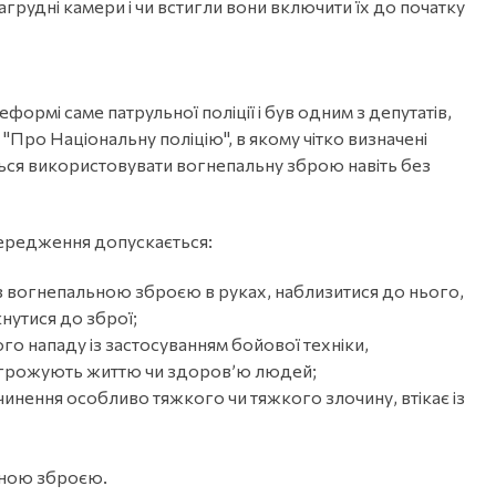
нагрудні камери і чи встигли вони включити їх до початку
еформі саме патрульної поліції і був одним з депутатів,
"Про Національну поліцію", в якому чітко визначені
ься використовувати вогнепальну зброю навіть без
передження допускається:
із вогнепальною зброєю в руках, наблизитися до нього,
нутися до зброї;
ого нападу із застосуванням бойової техніки,
загрожують життю чи здоров’ю людей;
инення особливо тяжкого чи тяжкого злочину, втікає із
ьною зброєю.