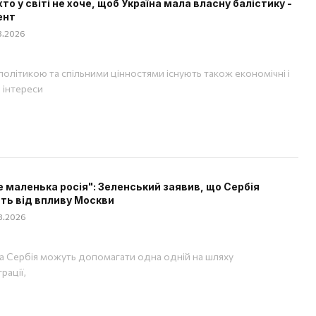
хто у світі не хоче, щоб Україна мала власну балістику -
ент
08.2026
політикою та спільними цінностями існують також економічні і
і інтереси
е маленька росія": Зеленський заявив, що Сербія
ть від впливу Москви
08.2026
та Сербія можуть допомагати одна одній на шляху
рації,