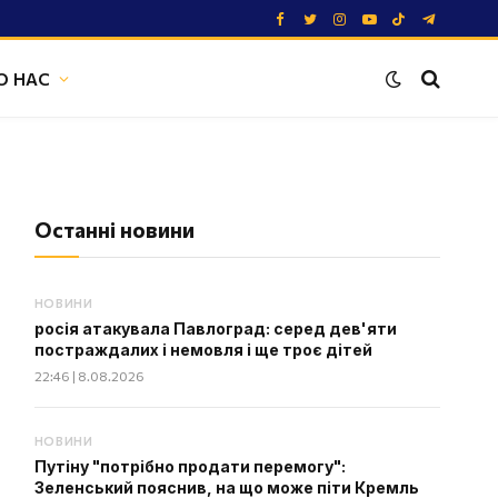
Facebook
Twitter
Instagram
YouTube
TikTok
Telegram
О НАС
Останні новини
НОВИНИ
росія атакувала Павлоград: серед дев'яти
постраждалих і немовля і ще троє дітей
22:46 | 8.08.2026
НОВИНИ
Путіну "потрібно продати перемогу":
Зеленський пояснив, на що може піти Кремль