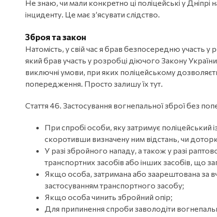
Не знаю, чи мали конкретно ці поліцейські у Дніпрі 
інциденту. Це має з’ясувати слідство.
Зброя та закон
Натомість, у свій час я брав безпосередню участь у р
який брав участь у розробці діючого Закону України 
виключні умови, при яких поліцейському дозволяєт
попередження. Просто залишу їх тут.
Стаття 46. Застосування вогнепальної зброї без по
При спробі особи, яку затримує поліцейський 
скоротивши визначену ним відстань, чи доторк
У разі збройного нападу, а також у разі раптов
транспортних засобів або інших засобів, що 
Якщо особа, затримана або заарештована за вч
застосуванням транспортного засобу;
Якщо особа чинить збройний опір;
Для припинення спроби заволодіти вогнепал