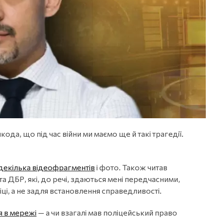
кода, що під час війни ми маємо ще й такі трагедії.
декілька відеофрагментів
і фото. Також читав
а ДБР, які, до речі, здаються мені передчасними,
ці, а не задля встановлення справедливості.
я в мережі
— а чи взагалі мав поліцейський право