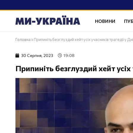
НОВИНИ
ПУБ
Головна
»
Припиніть безглуздий хейт усіх учасників трагедії у Дн
30 Серпня, 2023
19:08
Припиніть безглуздий хейт усіх 