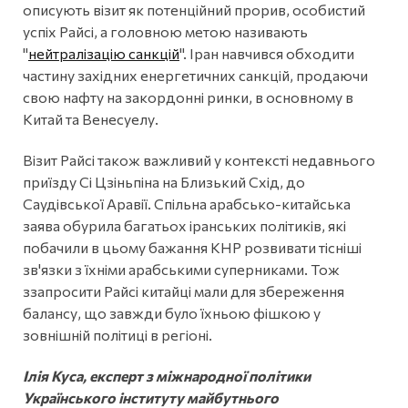
описують візит як потенційний прорив, особистий
успіх Райсі, а головною метою називають
"
нейтралізацію санкцій
". Іран навчився обходити
частину західних енергетичних санкцій, продаючи
свою нафту на закордонні ринки, в основному в
Китай та Венесуелу.
Візит Райсі також важливий у контексті недавнього
приїзду Сі Цзіньпіна на Близький Схід, до
Саудівської Аравії. Спільна арабсько-китайська
заява обурила багатьох іранських політиків, які
побачили в цьому бажання КНР розвивати тісніші
зв'язки з їхніми арабськими суперниками. Тож
ззапросити Райсі китайці мали для збереження
балансу, що завжди було їхньою фішкою у
зовнішній політиці в регіоні.
Ілія Куса, експерт з міжнародної політики
Українського інституту майбутнього