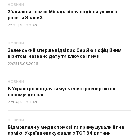
НОВИНИ
З’явилися знімки Місяця після падіння уламків
ракети SpaceX
22:36 | 6.08.2026
НОВИНИ
Зеленський вперше відвідає Сербію з офіційним
візитом: названо дату та ключові теми
22:25 | 6.08.2026
НОВИНИ
В Україні розподілятимуть електроенергію по-
новому: деталі
22:04 | 6.08.2026
НОВИНИ
Відмовляли у меддопомозі та примушували йти в
армію: Україна евакуювала з ТОТ 34 дитини