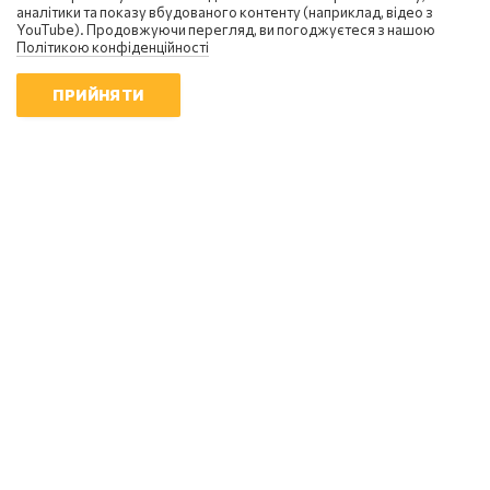
аналітики та показу вбудованого контенту (наприклад, відео з
YouTube). Продовжуючи перегляд, ви погоджуєтеся з нашою
Сергій Фурса
Політикою конфіденційності
росія посилює інформаційну
війну: чому українцям не варто
ПРИЙНЯТИ
піддаватися паніці
18:01 | 6.08.2026