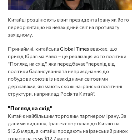
Китайці розцінюють візит президента Ірану як його
переорієнтацію на незахідний світ на противагу
західному.
Принаймні, китайська
Global Times
вважає, що
приїзд Ібрагіма Райсі – це реалізація його політики
"Погляд на схід", яка передбачає "перехід від
політики балансування та неприєднання до
побудови союзів із незахідними світовими
державами, які мають схожі на іранські політичні
структури, наприклад Росія та Китай".
"Погляд на схід"
Китай є найбільшим торговим партнером Ірану. За
даними видання, Іран експортував до Китаю на
$12,6 млрд, а китайці продають на іранський ринок
товарів на суму $12,7 млрд.