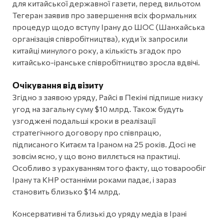
для китайської державної газети, перед вильотом
Тегеран заявив про завершення всіх формальних
процедур щодо вступу Ірану до ШОС (Шанхайська
організація співробітництва), куди їх запросили
китайці минулого року, а кількість згадок про
китайсько-іранське співробітництво зросла вдвічі.
Очікування від візиту
Згідно з заявою уряду, Райсі в Пекіні підпише низку
угод на загальну суму $10 млрд. Також будуть
узгоджені подальші кроки в реалізації
стратегічного договору про співпрацю,
підписаного Китаєм та Іраном на 25 років. Досі не
зовсім ясно, у що воно виллється на практиці.
Особливо з урахуванням того факту, що товарообіг
Ірану та КНР останніми роками падає, і зараз
становить близько $14 млрд.
Консервативні та близькі до уряду медіа в Ірані