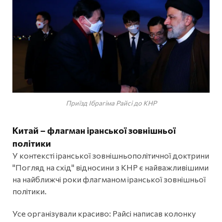
Приїзд Ібрагіма Райсі до КНР
Китай – флагман іранської зовнішньої
політики
У контексті іранської зовнішньополітичної доктрини
"Погляд на схід" відносини з КНР є найважливішими
на найближчі роки флагманом іранської зовнішньої
політики.
Усе організували красиво: Райсі написав колонку