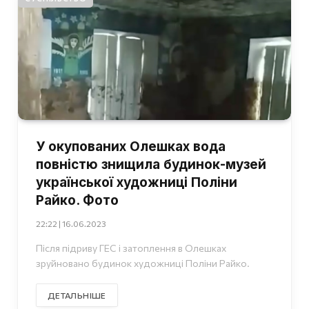
У окупованих Олешках вода
повністю знищила будинок-музей
української художниці Поліни
Райко. Фото
22:22 | 16.06.2023
Після підриву ГЕС і затоплення в Олешках
зруйновано будинок художниці Поліни Райко.
ДЕТАЛЬНІШЕ