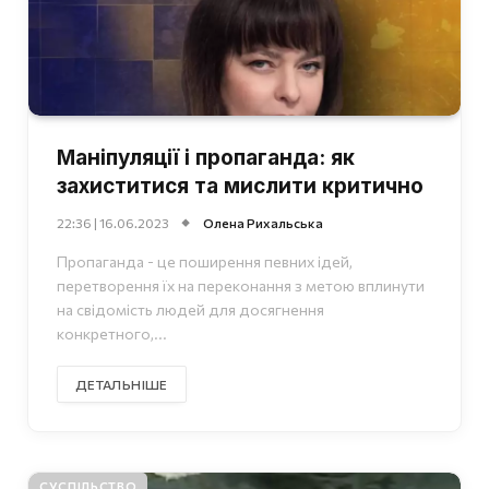
Маніпуляції і пропаганда: як
захиститися та мислити критично
22:36 | 16.06.2023
Олена Рихальська
Пропаганда - це поширення певних ідей,
перетворення їх на переконання з метою вплинути
на свідомість людей для досягнення
конкретного,...
ДЕТАЛЬНІШЕ
СУСПІЛЬСТВО