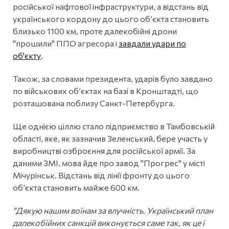
російської нафтової інфраструктури, а відстань від
українського кордону до цього об’єкта становить
близько 1100 км, проте далекобійні дрони
"прошили" ППО агресора і
завдали удари по
об'єкту
.
Також, за словами президента, ударів було завдано
по військових об’єктах на базі в Кронштадті, що
розташована поблизу Санкт-Петербурга.
Ще однією ціллю стало підприємство в Тамбовській
області, яке, як зазначив Зеленський, бере участь у
виробництві озброєння для російської армії. За
даними ЗМІ, мова йде про завод "Прогрес" у місті
Мічурінськ. Відстань від лінії фронту до цього
об’єкта становить майже 600 км.
"Дякую нашим воїнам за влучність. Український план
далекобійних санкцій виконується саме так, як це і