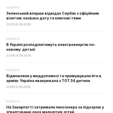
НОВИНИ
Зеленський вперше відвідає Сербію з офіційним
візитом: названо дату та ключові теми
22:25 | 6.08.2026
НОВИНИ
В Україні розподілятимуть електроенергію по-
новому: деталі
22:04 | 6.08.2026
НОВИНИ
Відмовляли у меддопомозі та примушували йти в
армію: Україна евакуювала з ТОТ 34 дитини
21:48 | 6.08.2026
НОВИНИ
На Закарпатті затримали пенсіонера за підозрою у
зґвалтуванні двох малолітніх дітей