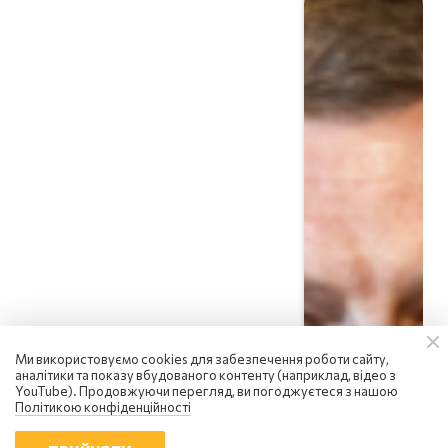
Ми використовуємо cookies для забезпечення роботи сайту,
аналітики та показу вбудованого контенту (наприклад, відео з
Сергій Фурса
YouTube). Продовжуючи перегляд, ви погоджуєтеся з нашою
росія посилює інформаційну
Політикою конфіденційності
війну: чому українцям не варто
піддаватися паніці