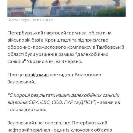
Фото: скріншот з відео
Петербурзький нафтовий термінал, об’єкти на
військовій базі в Кронштадті та підприємство
оборонно-промислового комплексу в Тамбовській
області були уражені в рамках "далекобійних
санкцій" України в ніч на 3 червня.
Про це
повідомив
президент Володимир
Зеленський.
"Є хороші результати наших далекобійних санкцій
від воїнів СБУ, СБС, ССО, ГУР та ДПСУ"
, - зазначив
голова держави.
Зеленський ннаголосив, що Петербурзький
нафтовий термінал - один із ключових об’єктів