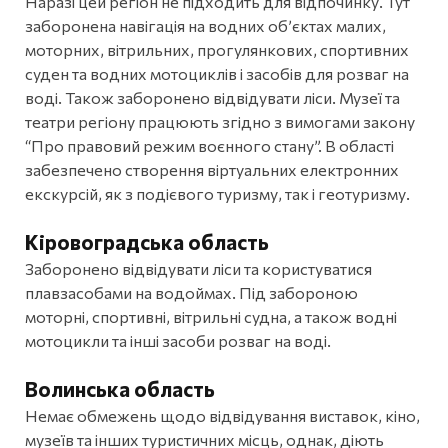
Наразі цей регіон не підходить для відпочинку. Тут
заборонена навігація на водних об’єктах малих,
моторних, вітрильних, прогулянкових, спортивних
суден та водних мотоциклів і засобів для розваг на
воді. Також заборонено відвідувати ліси. Музеї та
театри регіону працюють згідно з вимогами закону
“Про правовий режим воєнного стану”. В області
забезпечено створення віртуальних електронних
екскурсій, як з подієвого туризму, так і геотуризму.
Кіровоградська область
Заборонено відвідувати ліси та користуватися
плавзасобами на водоймах. Під забороною
моторні, спортивні, вітрильні судна, а також водні
мотоцикли та інші засоби розваг на воді.
Волинська область
Немає обмежень щодо відвідування виставок, кіно,
музеїв та інших туристичних місць, однак, діють