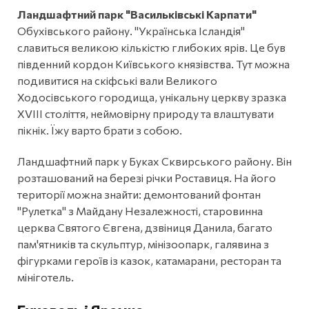
Ландшафтний парк "Васильківські Карпати"
Обухівського району. "Українська Ісландія"
славиться великою кількістю глибоких ярів. Це був
південний кордон Київського князівства. Тут можна
подивитися на скіфські вали Великого
Ходосівського городища, унікальну церкву зразка
XVIII століття, неймовірну природу та влаштувати
пікнік. Їжу варто брати з собою.
Ландшафтний парк у Буках Сквирського району. Він
розташований на березі річки Роставиця. На його
території можна знайти: демонтований фонтан
"Рулетка" з Майдану Незалежності, старовинна
церква Святого Євгена, дзвіниця Данила, багато
пам'ятників та скульптур, мінізоопарк, галявина з
фігурками героїв із казок, катамарани, ресторан та
мініготель.