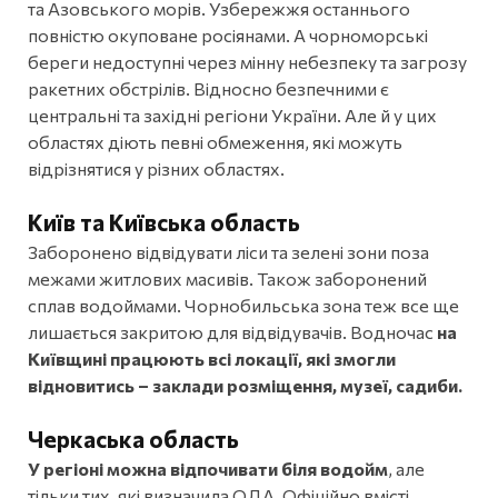
та Азовського морів. Узбережжя останнього
повністю окуповане росіянами. А чорноморські
береги недоступні через мінну небезпеку та загрозу
ракетних обстрілів. Відносно безпечними є
центральні та західні регіони України. Але й у цих
областях діють певні обмеження, які можуть
відрізнятися у різних областях.
Київ та Київська область
Заборонено відвідувати ліси та зелені зони поза
межами житлових масивів. Також заборонений
сплав водоймами. Чорнобильська зона теж все ще
лишається закритою для відвідувачів. Водночас
на
Київщині працюють всі локації, які змогли
відновитись – заклади розміщення, музеї, садиби.
Черкаська область
У регіоні
можна відпочивати біля водойм
, але
тільки тих, які визначила ОДА. Офіційно вмісті