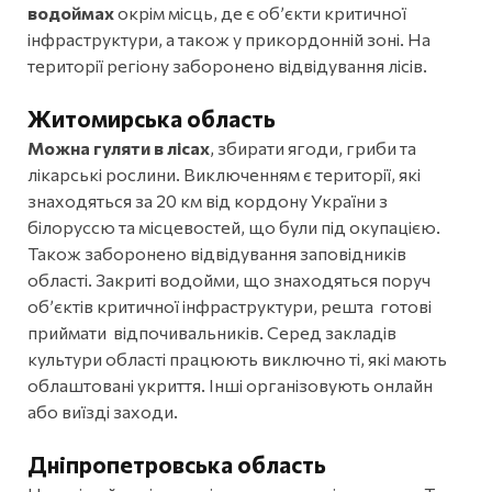
водоймах
окрім місць, де є об’єкти критичної
інфраструктури, а також у прикордонній зоні. На
території регіону заборонено відвідування лісів.
Житомирська область
Можна гуляти в лісах
, збирати ягоди, гриби та
лікарські рослини. Виключенням є території, які
знаходяться за 20 км від кордону України з
білоруссю та місцевостей, що були під окупацією.
Також заборонено відвідування заповідників
області. Закриті водойми, що знаходяться поруч
об’єктів критичної інфраструктури, решта готові
приймати відпочивальників. Серед закладів
культури області працюють виключно ті, які мають
облаштовані укриття. Інші організовують онлайн
або виїзді заходи.
Дніпропетровська
область