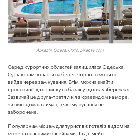
Аркадія, Одеса. Фото: pixabay.com
Серед курортних областей залишилася Одеська.
Однак і там попасти на берег Чорного моря не
вийде через замінування. Втім, можна знайти
пропозиції відпочинку на базах уздовж узбережжя.
Зазвичай це друга-третя лінія з краєвидом на море,
чи виходом на лиман, в якому купання не
заборонене.
Популярним місцем для туристів є готелі з видом на
море та власними басейнами. Так, сімейні