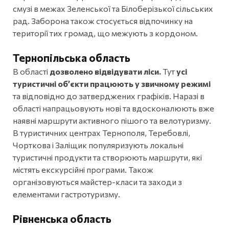
смузі в межах Зеленської та Білоберізької сільських
рад. Заборона також стосується відпочинку на
території тих громад, що межують з кордоном.
Тернопільська
область
В області
дозволено відвідувати ліси.
Тут
усі
туристичні об’єкти працюють у звичному режимі
та відповідно до затверджених графіків. Наразі в
області напрацьовують нові та вдосконалюють вже
наявні маршрути активного пішого та велотуризму.
В туристичних центрах Тернополя, Теребовлі,
Чорткова і Заліщик популяризують локальні
туристичні продукти та створюють маршрути, які
містять екскурсійні програми. Також
організовуються майстер-класи та заходи з
елементами гастротуризму.
Рівненська область