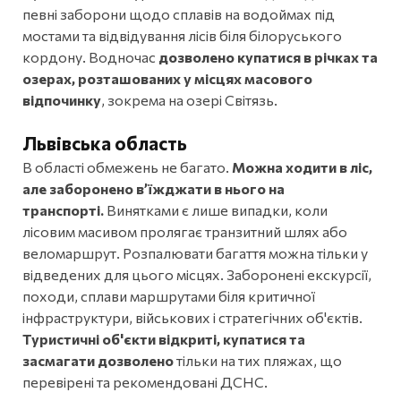
певні заборони щодо сплавів на водоймах під
мостами та відвідування лісів біля білоруського
кордону. Водночас
дозволено купатися в річках та
озерах, розташованих у місцях масового
відпочинку
, зокрема на озері Світязь.
Львівська область
В області обмежень не багато.
Можна ходити в ліс,
але заборонено в’їжджати в нього на
транспорті.
Винятками є лише випадки, коли
лісовим масивом пролягає транзитний шлях або
веломаршрут. Розпалювати багаття можна тільки у
відведених для цього місцях. Заборонені екскурсії,
походи, сплави маршрутами біля критичної
інфраструктури, військових і стратегічних об'єктів.
Туристичні об'єкти відкриті, купатися та
засмагати дозволено
тільки на тих пляжах, що
перевірені та рекомендовані ДСНС.