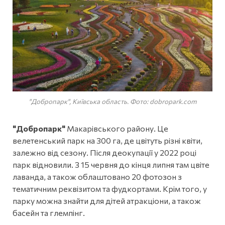
"Добропарк", Київська область. Фото: dobropark.com
"Добропарк"
Макарівського району.
Це
велетенський парк на 300 га, де цвітуть різні квіти,
залежно від сезону. Після деокупації у 2022 році
парк відновили. З 15 червня до кінця липня там цвіте
лаванда, а також облаштовано 20 фотозон з
тематичним реквізитом та фудкортами. Крім того, у
парку можна знайти для дітей атракціони, а також
басейн та глемпінг.