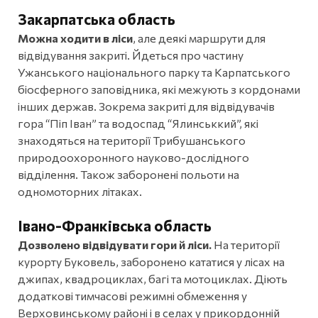
Закарпатська
область
Можна ходити в ліси
, але деякі маршрути для
відвідування закриті. Йдеться про частину
Ужанського національного парку та Карпатського
біосферного заповідника, які межують з кордонами
інших держав. Зокрема закриті для відвідувачів
гора “Піп Іван” та водоспад “Ялинськкий”, які
знаходяться на території Трибушанського
природоохоронного науково-дослідного
відділення. Також заборонені польоти на
одномоторних літаках.
Івано-Франківська область
Дозволено відвідувати гори й ліси.
На території
курорту Буковель, заборонено кататися у лісах на
джипах, квадроциклах, багі та мотоциклах. Діють
додаткові тимчасові режимні обмеження у
Верховинському районі і в селах у прикордонній