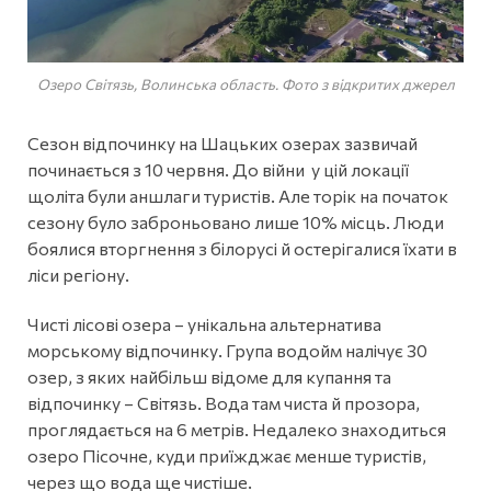
Озеро Світязь, Волинська область. Фото з відкритих джерел
Сезон відпочинку на Шацьких озерах зазвичай
починається з 10 червня. До війни у цій локації
щоліта були аншлаги туристів. Але торік на початок
сезону було заброньовано лише 10% місць. Люди
боялися вторгнення з білорусі й остерігалися їхати в
ліси регіону.
Чисті лісові озера – унікальна альтернатива
морському відпочинку. Група водойм налічує 30
озер, з яких найбільш відоме для купання та
відпочинку – Світязь. Вода там чиста й прозора,
проглядається на 6 метрів. Недалеко знаходиться
озеро Пісочне, куди приїжджає менше туристів,
через що вода ще чистіше.