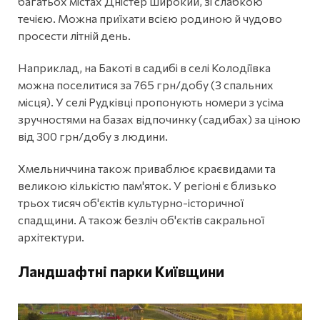
багатьох містах Дністер широкий, зі слабкою
течією. Можна приїхати всією родиною й чудово
просести літній день.
Наприклад, на Бакоті в садибі в селі Колодіївка
можна поселитися за 765 грн/добу (3 спальних
місця). У селі Рудківці пропонують номери з усіма
зручностями на базах відпочинку (садибах) за ціною
від 300 грн/добу з людини.
Хмельниччина також приваблює краєвидами та
великою кількістю пам'яток. У регіоні є близько
трьох тисяч об'єктів культурно-історичної
спадщини. А також безліч об'єктів сакральної
архітектури.
Ландшафтні парки Київщини