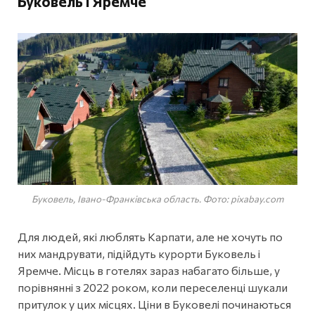
Буковель і Яремче
Буковель, Івано-Франківська область. Фото: pixabay.com
Для людей, які люблять Карпати, але не хочуть по
них мандрувати, підійдуть курорти Буковель і
Яремче. Місць в готелях зараз набагато більше, у
порівнянні з 2022 роком, коли переселенці шукали
притулок у цих місцях. Ціни в Буковелі починаються