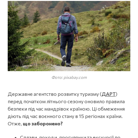
Фото: pixabay.com
Державне агентство розвитку туризму (
ДАРТ
)
перед початком літнього сезону оновило правила
безпеки під час мандрівок країною. Ці обмеження
діють під час воєнного стану в 15 регіонах країни.
Отже,
що заборонено?
Сплави, походи, прогулянки та екскурсії по