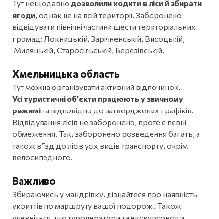
Тут нещодавно
дозволили ходити в ліси й збирати
ягоди,
однак не на всій території. Заборонено
відвідувати північні частини шести територіальних
громад: Локницькій, Зарічненській, Висоцькій,
Миляцькій, Старосільській, Березівській.
Хмельницька область
Тут можна організувати активний відпочинок.
Усі
туристичні об’єкти працюють у звичному
режимі
та відповідно до затверджених графіків.
Відвідування лісів не заборонено, проте є певні
обмеження. Так, заборонено розведення багать, а
також в’їзд до лісів усіх видів транспорту, окрім
велосипедного.
Важливо
Збираючись у мандрівку, дізнайтеся про наявність
укриттів по маршруту вашої подорожі. Також
упевніться, що туроператори та екскурсоводи,