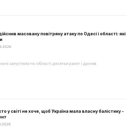
дійснив масовану повітряну атаку по Одесі і області: які
и
08.2026
вночі запустили по області десятки ракет і дронів
хто у світі не хоче, щоб Україна мала власну балістику -
ент
08.2026