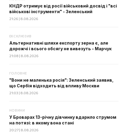
КНДР отримує від росії військовий досвід і "всі
військові інструменти" - Зеленський
21:26 | 8.08.2026
ЕКСКЛЮЗИВ
Альтернативні шляхи експорту зерна є, але
дорожчі і всього обсягу не вивезуть - Марчук
21:08 | 8.08.2026
ГОЛОВНЕ
"Вони не маленька росія": Зеленський заявив,
що Сербія відходить від впливу Москви
21:03 | 8.08.2026
НОВИНИ
У Броварах 13-річну дівчинку вдарило струмом
на потязі: в якому вона стані
20:27 | 8.08.2026