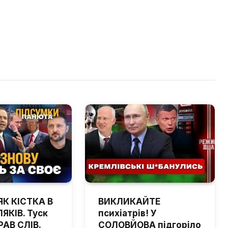
ЯК КІСТКА В
ВИКЛИКАЙТЕ
ЯКІВ. Туск
психіатрів! У
РАВ СЛІВ.
СОЛОВЙОВА підгоріло