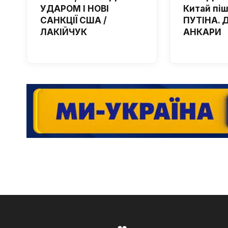
УДАРОМ І НОВІ
Китай пі
САНКЦІЇ США /
ПУТІНА. 
ЛАКІЙЧУК
АНКАРИ