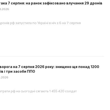
така 7 серпня: на ранок зафіксовано влучання 29 дронів
08.2026
ронів рф запустила по Україні в ніч з 6 на 7 серпня
ворога на 7 серпня 2026 року: знищено ще понад 1200
ів і три засоби ППО
08.2026
 втрати рф на сьогодні сягають 1 455 420 солдат