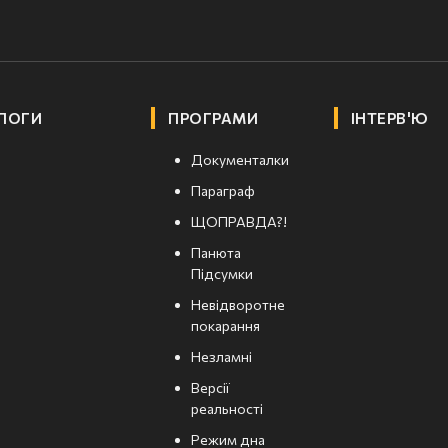
ЛОГИ
ПРОГРАМИ
ІНТЕРВ'Ю
Документалки
Параграф
ЩОПРАВДА?!
Панюта
Підсумки
Невідворотне
покарання
Незламні
Версії
реальності
Режим дна