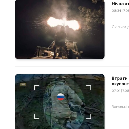
Нічна а
08:34 | 7.
Скільки д
Втрати 
окупант
07:01 | 7.
Загальні