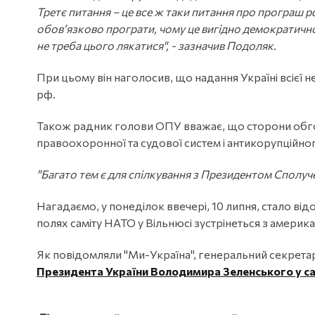
Третє питання – це все ж таки питання про програш р
обов’язково програти, чому це вигідно демократичном
не треба цього лякатися", - зазначив Подоляк.
При цьому він наголосив, що надання Україні всіє
рф.
Також радник голови ОПУ вважає, що сторони обгов
правоохоронної та судової систем і антикорупційно
"Багато тем є для спілкування з Президентом Сполуч
Нагадаємо, у понеділок ввечері, 10 липня, стало в
полях саміту НАТО у Вільнюсі зустрінеться з амер
Як повідомляли "Ми-Україна", генеральний секрет
Президента України Володимира Зеленського у с