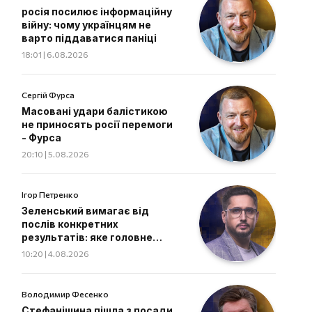
росія посилює інформаційну
війну: чому українцям не
варто піддаватися паніці
18:01 | 6.08.2026
Сергій Фурса
Масовані удари балістикою
не приносять росії перемоги
- Фурса
20:10 | 5.08.2026
Ігор Петренко
Зеленський вимагає від
послів конкретних
результатів: яке головне
завдання дипломатів
10:20 | 4.08.2026
Володимир Фесенко
Стефанішина пішла з посади