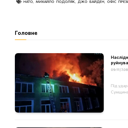
НАТО
,
МИХАЙЛО ПОДОЛЯК
,
ДЖО БАЙДЕН
,
ОФІС ПРЕЗ
Головне
Наслідки
руйнува
09:11 | 7.
Під удар
Сумщина