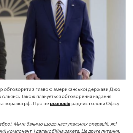
ір обговорити з главою американської держави Джо
в Альянсі. Також планується обговорення надання
 та поразка рф. Про це
розповів
радник голови Офісу
брої. Ми ж бачимо щодо наступальних операцій, які
ний компонент, і далекобійна ракета. Це друге питання.