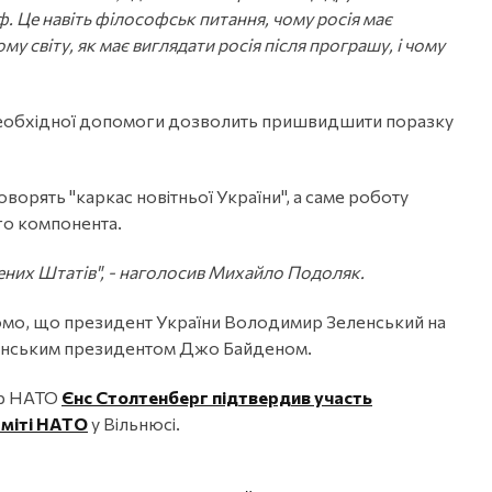
ф. Це навіть філософськ питання, чому росія має
у світу, як має виглядати росія після програшу, і чому
ї необхідної допомоги дозволить пришвидшити поразку
орять "каркас новітньої України", а саме роботу
го компонента.
ених Штатів", - наголосив Михайло Подоляк.
ідомо, що президент України Володимир Зеленський на
иканським президентом Джо Байденом.
ар НАТО
Єнс Столтенберг підтвердив участь
аміті НАТО
у Вільнюсі.