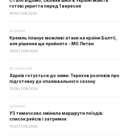
Стало відомо, скільки шкіл в Україні мають
готові укриття перед 1 вересня
14:15 | 7.08.2026
НОВИНИ
Кремль планує можливі атаки на країни Балтії,
але рішення ще прийнято - МО Литви
13:50 | 7.08.2026
ЕКСКЛЮЗИВ
Харків готується до зими: Терехов розповів про
підготовку до опалювального сезону
13:28 | 7.08.2026
НОВИНИ
УЗ тимачсово змінила маршрути поїздів:
список рейсів і затримок
13:23 | 7.08.2026