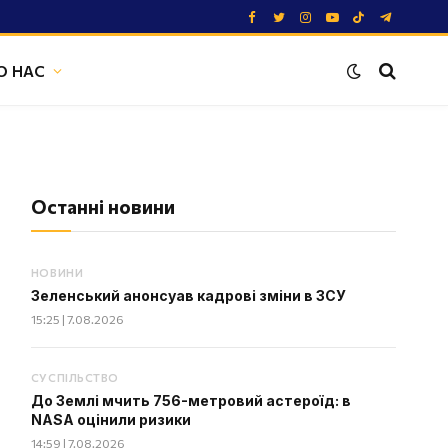
Facebook
Twitter
Instagram
YouTube
TikTok
Telegram
О НАС
Останні новини
НОВИНИ
Зеленський анонсуав кадрові зміни в ЗСУ
15:25 | 7.08.2026
СУСПІЛЬСТВО
До Землі мчить 756-метровий астероїд: в
NASA оцінили ризики
14:59 | 7.08.2026