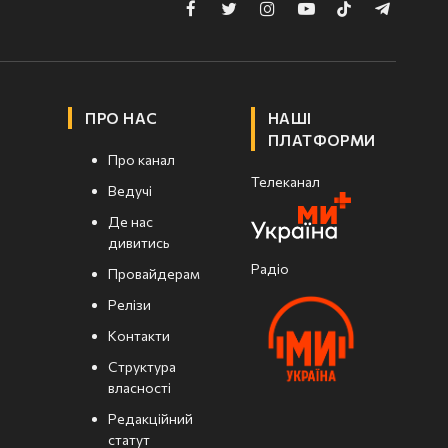
Facebook
Twitter
Instagram
YouTube
TikTok
Telegram
ПРО НАС
НАШІ
ПЛАТФОРМИ
Про канал
Телеканал
Ведучі
Де нас
дивитись
Радіо
Провайдерам
Релізи
Контакти
Структура
власності
Редакційний
статут