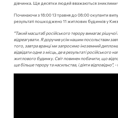
дівчинка. Ще десятки людей вважаються зниклими б
Починаючи з 18:00 13 травня до 08:00 окупанти випу
результаті пошкоджено 11 житлових будинків у Києві 
"Такий масштаб російського терору вимагає рішучої м
відреагувати. Я доручив усім нашим посольствам завт
того, завтра вранці ми запросимо іноземний диплома
відвідати одне з місць, де в результаті російського 
житлового будинку. Світ повинен побачити, що відпов
ще більше терору та насильства, і діяти відповідно", -