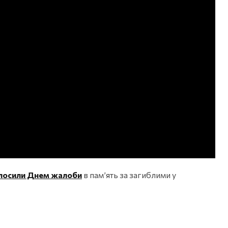
олосили Днем жалоби
в памʼять за загиблими у