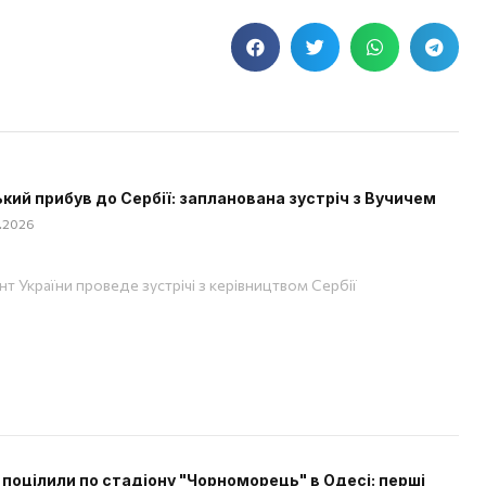
кий прибув до Сербії: запланована зустріч з Вучичем
8.2026
т України проведе зустрічі з керівництвом Сербії
 поцілили по стадіону "Чорноморець" в Одесі: перші