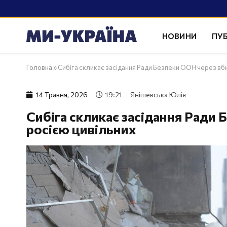
НОВИНИ
ПУБ
Головна
»
Сибіга скликає засідання Ради Безпеки ООН через вби
14 Травня, 2026
19:21
Янішевська Юлія
Сибіга скликає засідання Ради 
росією цивільних