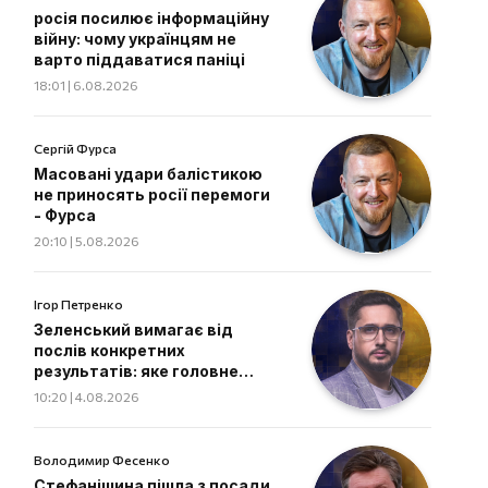
росія посилює інформаційну
війну: чому українцям не
варто піддаватися паніці
18:01 | 6.08.2026
Сергій Фурса
Масовані удари балістикою
не приносять росії перемоги
- Фурса
20:10 | 5.08.2026
Ігор Петренко
Зеленський вимагає від
послів конкретних
результатів: яке головне
завдання дипломатів
10:20 | 4.08.2026
Володимир Фесенко
Стефанішина пішла з посади