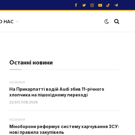
Facebook
Twitter
Instagram
YouTube
TikTok
Telegram
О НАС
Останні новини
НОВИНИ
На Прикарпатті водій Audi збив 11-річного
хлопчика на пішохідному переході
22:33 | 7.08.2026
НОВИНИ
Міноборони реформує систему харчування ЗСУ:
нові правила закупівель