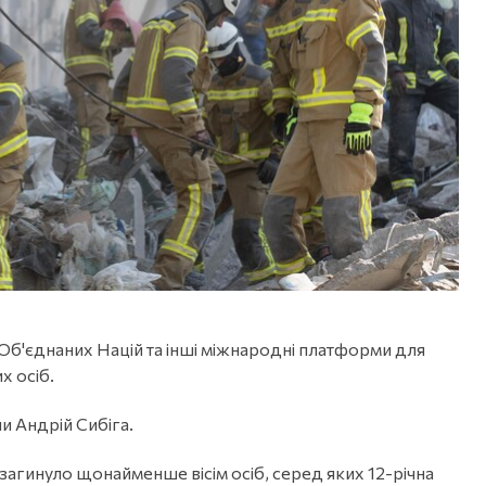
 Об'єднаних Націй та інші міжнародні платформи для
х осіб.
и Андрій Сибіга.
загинуло щонайменше вісім осіб, серед яких 12-річна