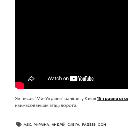
Як писав "Ми-Україна" раніше, у Києві
15 травня ог
наймасованішій атаці ворога.
МЗС
,
УКРАЇНА
,
АНДРІЙ СИБІГА
,
РАДБЕЗ ООН