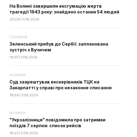
На Волині завершили ексгумацію жертв
трагедії 1943 року: знайдено останки 54 людей
20:09 | 7.08.2026
ГОЛОВНЕ
Зеленський прибув до Сербії: запланована
зустріч з Вучичем
19:31 | 7.08.2026
НОВИНИ
Суд заарештував екскерівників ТЦК на
Закарпатті у справі про незаконне списання
18:58 | 7.08.2026
НОВИНИ
"Укрзалізниця" повідомила про затримки
поїздів 7 серпня: список рейсів
18:23 | 7.08.2026