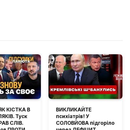
ЯК КІСТКА В
ВИКЛИКАЙТЕ
ЯКІВ. Туск
психіатрів! У
РАВ СЛІВ.
СОЛОВЙОВА підгоріло
шов ПРОТИ
через ДЕФІЦИТ