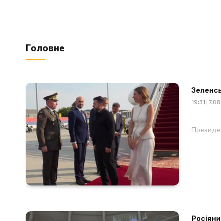
Головне
Зеленсь
19:31 | 7.0
Президен
Росіяни