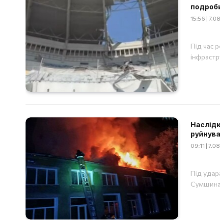
подроб
15:56 | 7.
Під час 
інфрастр
Наслідки
руйнува
09:11 | 7.
Під удар
Сумщина