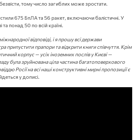
езвісти, тому число загиблих може зростати.
стили 675 БпЛА та 56 ракет, включаючи балістичні. У
та понад 50 по всій країні.
іжнародної відповіді, і я прошу всі держави
ра припустити прапори та відкрити книги співчуття. Крім
тичний корпус — усіх іноземних послів у Києві —
нападу була зруйнована ціла частина багатоповерхового
іддю Росії на всі наші конструктивні мирні пропозиції є
йдеться у дописі.