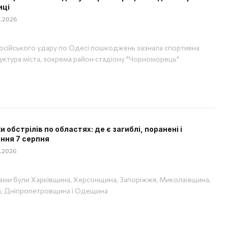
иці
08.2026
російського удару по Одесі пошкоджень зазнала спортивна
уктура міста, зокрема район стадіону "Чорноморець"
 обстрілів по областях: де є загиблі, поранені і
ння 7 серпня
08.2026
ами були Харківщина, Херсонщина, Запоріжжя, Миколаївщина,
, Дніпропетровщина і Одещина