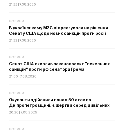
21:55 | 7.08.2026
НОВИНИ
В українському МЗС відреагували на рішення
Сенату США щодо нових санкцій проти росії
21:32 | 7.08.2026
НОВИНИ
Сенат США схвалив законопроєкт "пекельних
санкцій" проти рф сенатора Грема
21:00 | 7.08.2026
НОВИНИ
Окупанти здійснили понад 50 атак по
Дніпропетровщині: є жертви серед цивільних
20:36 | 7.08.2026
НОВИНИ