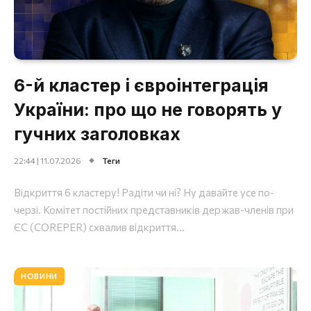
6-й кластер і євроінтеграція
України: про що не говорять у
гучних заголовках
22:44 | 11.07.2026
Теги
Відкриття 6 кластеру! Радіти чи ні? Ну давайте усе по-
черзі. Комітет постійних представників держав-членів при
ЄС (COREPER) схвалив відкриття...
НОВИНИ