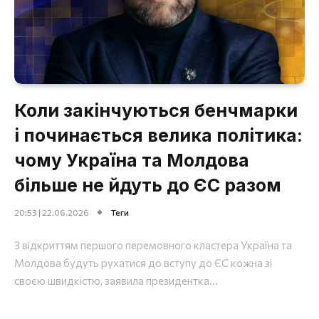
Коли закінчуються бенчмарки
і починається велика політика:
чому Україна та Молдова
більше не йдуть до ЄС разом
20:53 | 22.06.2026
Теги
З відкриттям першого перемовного кластера Україна та
Молдова будуть рухатися до вступу до ЄС кожна зі
своєю швидкістю, заявила президентка...