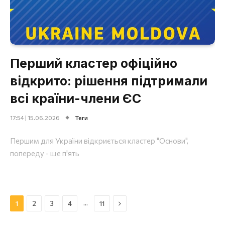
Перший кластер офіційно
відкрито: рішення підтримали
всі країни-члени ЄС
17:54 | 15.06.2026
Теги
Першим для України відкриється кластер "Основи",
попереду - ще п'ять
Далі
…
1
2
3
4
11