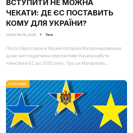
ВСТУПИТИ НЕ МОЖНА
ЧЕКАТИ: ДЕ ЄС ПОСТАВИТЬ
КОМУ ДЛЯ УКРАЇНИ?
13:56 | 18.06.2026
Теги
Посол Євросоюзу в Україні Катаріна Матернова вважає
дуже життєздатними перспективи України набути
членства в ЄС до 2030 року. Про це Матернова...
ГОЛОВНЕ