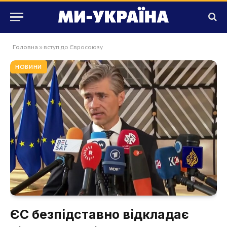
Головна
»
вступ до Євросоюзу
НОВИНИ
ЄС безпідставно відкладає