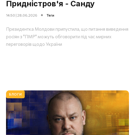
Придністров'я - Санду
14:50 | 28.06.2026
Теги
Президентка Молдови припустила, що питання виведення
росіян з "ПМР" можуть обговорити під час мирних
переговорів щодо України
БЛОГИ