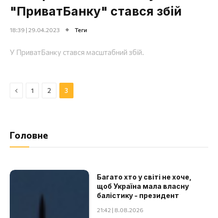
"ПриватБанку" стався збій
18:39 | 29.04.2023
Теги
У ПриватБанку стався масштабний збій.
Назад
1
2
3
Головне
Багато хто у світі не хоче,
щоб Україна мала власну
балістику - президент
21:42 | 8.08.2026