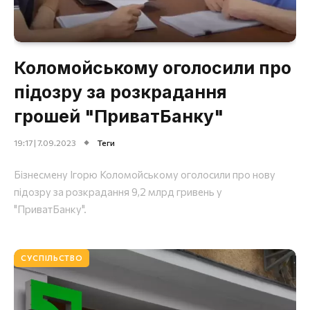
Коломойському оголосили про
підозру за розкрадання
грошей "ПриватБанку"
19:17 | 7.09.2023
Теги
Бізнесмену Ігорю Коломойському оголосили про нову
підозру за розкрадання 9,2 млрд гривень у
"ПриватБанку".
СУСПІЛЬСТВО