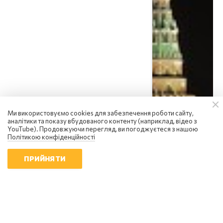
НОВИНИ
Ми використовуємо cookies для забезпечення роботи сайту,
аналітики та показу вбудованого контенту (наприклад, відео з
Путіну "потрібно продати
YouTube). Продовжуючи перегляд, ви погоджуєтеся з нашою
перемогу": Зеленський пояснив,
Політикою конфіденційності
на що може піти Кремль
23:41 | 8.08.2026
ПРИЙНЯТИ