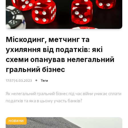
Міскодинг, метчинг та
ухиляння від податків: які
схеми опанував нелегальний
гральний бізнес
17:57 | 6.03.2023
Теги
Як нелегальний гральний бізнес під час війни уникає сплати
податків та яка в цьому участь банків?
НОВИНИ