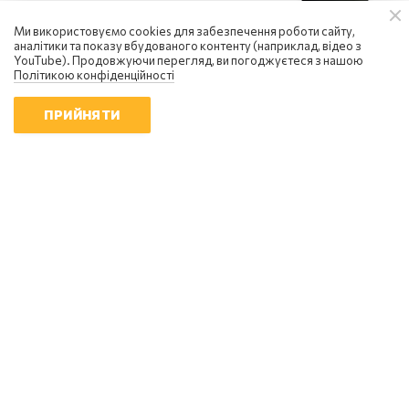
Ми використовуємо cookies для забезпечення роботи сайту,
аналітики та показу вбудованого контенту (наприклад, відео з
YouTube). Продовжуючи перегляд, ви погоджуєтеся з нашою
Політикою конфіденційності
ПРИЙНЯТИ
НОВИНИ
Міноборони реформує систему
харчування ЗСУ: нові правила
закупівель
05:32 | 8.08.2026