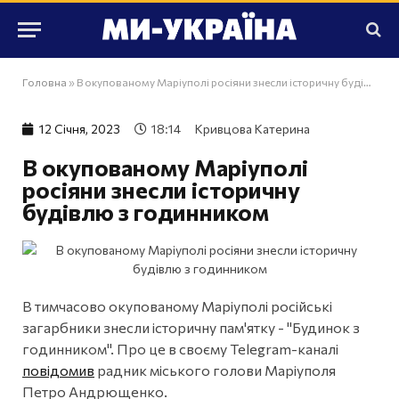
Головна
»
В окупованому Маріуполі росіяни знесли історичну будівлю з годинником
12 Сiчня, 2023
18:14
Кривцова Катерина
В окупованому Маріуполі
росіяни знесли історичну
будівлю з годинником
В тимчасово окупованому Маріуполі російські
загарбники знесли історичну пам'ятку - "Будинок з
годинником". Про це в своєму Telegram-каналі
повідомив
радник міського голови Маріуполя
Петро Андрющенко.