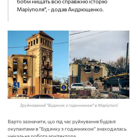
бобм нищать всю справжню історію
Маріуполя", - додав Андрющенко.
Зруйнований "Будинок з годинником" в Маріуполі
Варто зазначити, що під час руйнування будівлі
окупантами в “Будинку з годинником” знаходилась
унікальна робота архітектора.