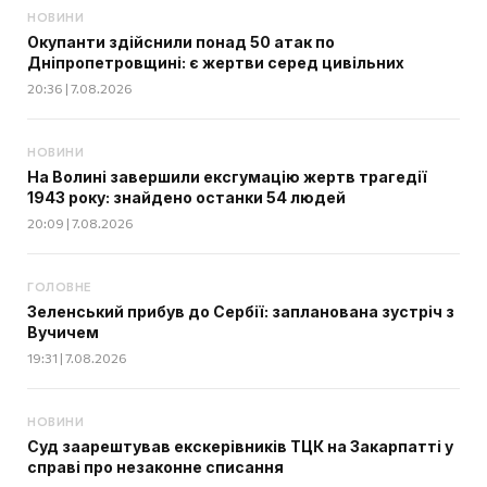
НОВИНИ
Окупанти здійснили понад 50 атак по
Дніпропетровщині: є жертви серед цивільних
20:36 | 7.08.2026
НОВИНИ
На Волині завершили ексгумацію жертв трагедії
1943 року: знайдено останки 54 людей
20:09 | 7.08.2026
ГОЛОВНЕ
Зеленський прибув до Сербії: запланована зустріч з
Вучичем
19:31 | 7.08.2026
НОВИНИ
Суд заарештував екскерівників ТЦК на Закарпатті у
справі про незаконне списання