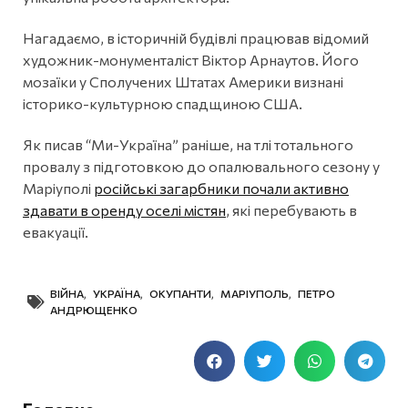
Нагадаємо, в історичній будівлі працював відомий
художник-монументаліст Віктор Арнаутов. Його
мозаїки у Сполучених Штатах Америки визнані
історико-культурною спадщиною США.
Як писав “Ми-Україна” раніше, на тлі тотального
провалу з підготовкою до опалювального сезону у
Маріуполі
російські загарбники почали активно
здавати в оренду оселі містян
, які перебувають в
евакуації.
ВІЙНА
,
УКРАЇНА
,
ОКУПАНТИ
,
МАРІУПОЛЬ
,
ПЕТРО
АНДРЮЩЕНКО