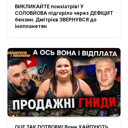
ВИКЛИКАЙТЕ психіатрів! У
СОЛОВЙОВА підгоріло через ДЕФІЦИТ
бензин. Дмітрієв ЗВЕРНУВСЯ до
інопланетян
ОЦЕ ТАК ПОТВОРИ! Вони ХАЙПУЮТЬ