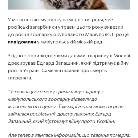
У московському цирку померло тигреня, яке
російські загарбники у травні цього року вивезли
до росії з зоопарку окупованого Маріуполя. Про це
повідомили
у маріупольській міській раді.
Згідно з оприлюдненими даними, тваринку в Москві
дресирував Едгард Запашний, який підтримує війну
росії в Україні. Саме він і заявив про смерть
тигреняти.
"У травні цього року тримісячну тварину з
маріупольського зоопарку відвезли до
московського цирку. Там маріупольським тигреня
займався російський дресирувальник Едгард
Запашний, який підтримує війну проти України.
Але тепер з’явилась інформація, що тварина померла.