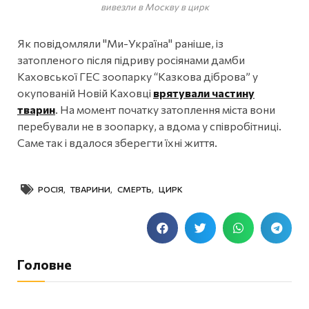
вивезли в Москву в цирк
Як повідомляли "Ми-Україна" раніше, із
затопленого після підриву росіянами дамби
Каховської ГЕС зоопарку “Казкова діброва” у
окупованій Новій Каховці
врятували частину
тварин
. На момент початку затоплення міста вони
перебували не в зоопарку, а вдома у співробітниці.
Саме так і вдалося зберегти їхні життя.
РОСІЯ
,
ТВАРИНИ
,
СМЕРТЬ
,
ЦИРК
Головне