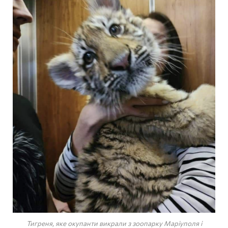
Тигреня, яке окупанти викрали з зоопарку Маріуполя і