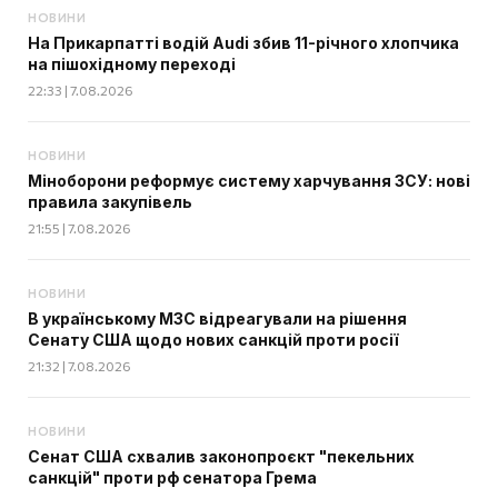
НОВИНИ
На Прикарпатті водій Audi збив 11-річного хлопчика
на пішохідному переході
22:33 | 7.08.2026
НОВИНИ
Міноборони реформує систему харчування ЗСУ: нові
правила закупівель
21:55 | 7.08.2026
НОВИНИ
В українському МЗС відреагували на рішення
Сенату США щодо нових санкцій проти росії
21:32 | 7.08.2026
НОВИНИ
Сенат США схвалив законопроєкт "пекельних
санкцій" проти рф сенатора Грема