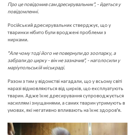
Про це повідомив сам дресирувальник", - йдеться у
повідомленні.
Російський дресирувальник стверджує, що у
тваринки нібито були вроджені проблеми з
нирками.
"Але чому тоді його не повернули до зоопарку, а
забрали до цирку - він не зазначив", - наголосили у
маріупольській міськраді.
Разом з тим у відомстві нагадали, що у всьому світі
наразі відмовляються від цирків, що експлуатують
тварин. Адже їхнє дресирування супроводжується
насиллям і знущаннями, а самих тварин утримують в
умовах, які негативно впливають на їхнє здоров'я.