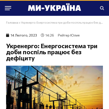
Головна
»
Укренерго: Енергосистема три доби поспіль працює без дефіциту
14 Лютого, 2023
14:26
Рейтер Юлия
Укренерго: Енергосистема три
доби поспіль працює без
дефіциту