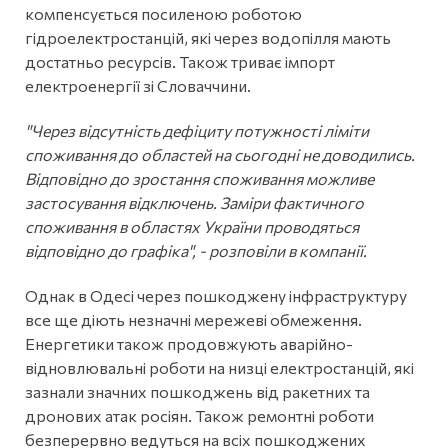
компенсується посиленою роботою
гідроелектростанцій, які через водопілля мають
достатньо ресурсів. Також триває імпорт
електроенергії зі Словаччини.
"Через відсутність дефіциту потужності ліміти
споживання до областей на сьогодні не доводились.
Відповідно до зростання споживання можливе
застосування відключень. Заміри фактичного
споживання в областях України проводяться
відповідно до графіка", - розповіли в компанії.
Однак в Одесі через пошкоджену інфраструктуру
все ще діють незначні мережеві обмеження.
Енергетики також продовжують аварійно-
відновлювальні роботи на низці електростанцій, які
зазнали значних пошкоджень від ракетних та
дронових атак росіян. Також ремонтні роботи
безперервно ведуться на всіх пошкоджених