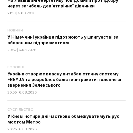
На Львівщині енергетику повідомили про підозру
через загибель дев’ятирічної дівчинки
21:18 | 6.08.2026
НОВИНИ
У Німеччині українця підозрюють у шпигунстві за
оборонним підприємством
20:57 | 6.08.2026
ГОЛОВНЕ
Україна створює власну антибалістичну систему
FREYJA та розробляє балістичні ракети: головне зі
звернення Зеленського
20:55 | 6.08.2026
СУСПІЛЬСТВО
У Києві чотири дні частково обмежуватимуть рух
мостом Метро
20:25 | 6.08.2026