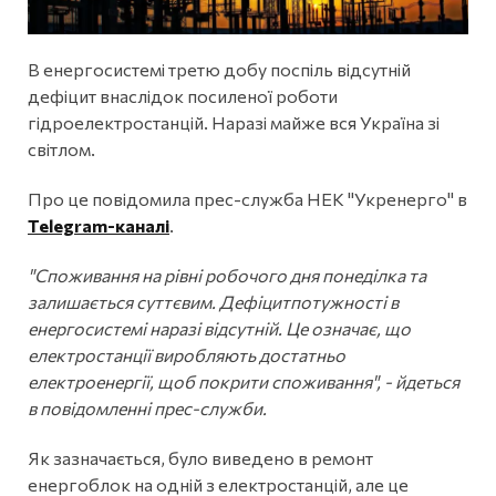
В енергосистемі третю добу поспіль відсутній
дефіцит внаслідок посиленої роботи
гідроелектростанцій. Наразі майже вся Україна зі
світлом.
Про це повідомила прес-служба НЕК "Укренерго" в
Telegram-каналі
.
"Споживання на рівні робочого дня понеділка та
залишається суттєвим. Дефіцитпотужності в
енергосистемі наразі відсутній. Це означає, що
електростанції виробляють достатньо
електроенергії, щоб покрити споживання", - йдеться
в повідомленні прес-служби.
Як зазначається, було виведено в ремонт
енергоблок на одній з електростанцій, але це