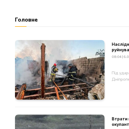
Головне
Наслідк
руйнув
08:04 | 6.
Під удар
Дніпропе
Втрати 
окупант