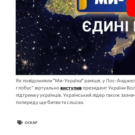
Як повідомляли "Ми-Україна" раніше, у Лос-Анджеле
глобус” віртуально
виступив
президент України Вол
підтримку українців. Український лідер також зазначи
попереду ще битви та сльози.
ОСКАР