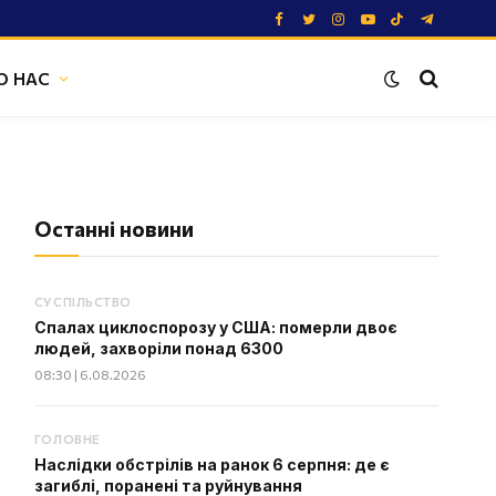
Facebook
Twitter
Instagram
YouTube
TikTok
Telegram
О НАС
Останні новини
СУСПІЛЬСТВО
Спалах циклоспорозу у США: померли двоє
людей, захворіли понад 6300
08:30 | 6.08.2026
ГОЛОВНЕ
Наслідки обстрілів на ранок 6 серпня: де є
загиблі, поранені та руйнування