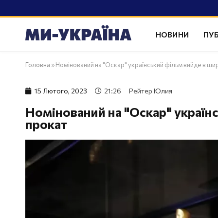
НОВИНИ
ПУБ
Головна
»
Номінований на "Оскар" український фільм вийде в ши
15 Лютого, 2023
21:26
Рейтер Юлия
Номінований на "Оскар" україн
прокат