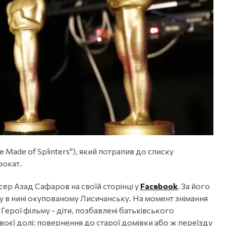
 Made of Splinters"), який потрапив до списку
рокат.
ер Азад Сафаров на своїй сторінці у
Facebook
. За його
у в нині окупованому Лисичанську. На момент знімання
. Герої фільму - діти, позбавлені батьківського
своєї долі: повернення до старої домівки або ж переїзду