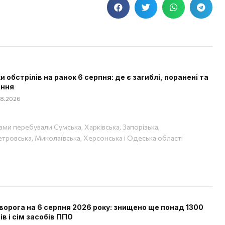
и обстрілів на ранок 6 серпня: де є загиблі, поранені та
ання
08.2026
ами перебували Сумська, Харківська, Запорізька,
тровська, Миколаївська, Херсонська і Одеська області
ворога на 6 серпня 2026 року: знищено ще понад 1300
ів і сім засобів ППО