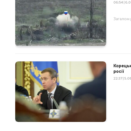
06:54 | 6.
Загалом 
Корецьк
росії
22:37 | 5.