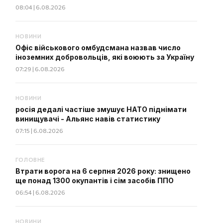
08:04 | 6.08.2026
НОВИНИ
Офіс військового омбудсмана назвав число
іноземних добровольців, які воюють за Україну
07:29 | 6.08.2026
НОВИНИ
росія дедалі частіше змушує НАТО піднімати
винищувачі - Альянс навів статистику
07:15 | 6.08.2026
ГОЛОВНЕ
Втрати ворога на 6 серпня 2026 року: знищено
ще понад 1300 окупантів і сім засобів ППО
06:54 | 6.08.2026
НОВИНИ