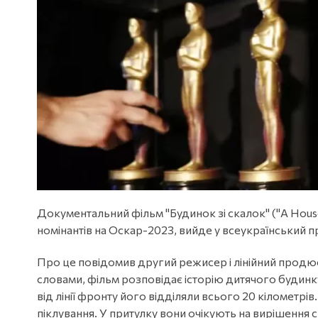
Документальний фільм "Будинок зі скалок" ("A House
номінантів на Оскар-2023, вийде у всеукраїнський п
Про це повідомив другий режисер і лінійний продюс
словами, фільм розповідає історію дитячого будинк
від лінії фронту його відділяли всього 20 кілометрів
піклування. У притулку вони очікують на вирішення 