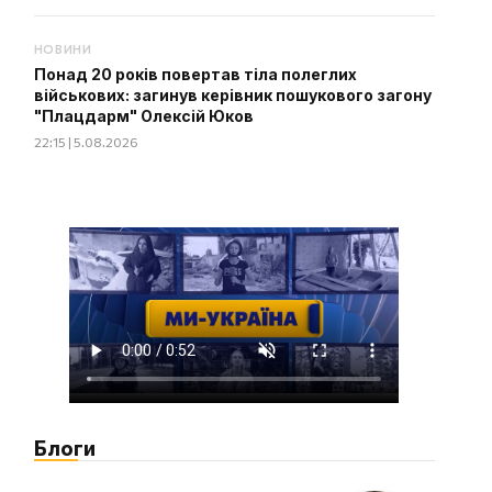
НОВИНИ
Понад 20 років повертав тіла полеглих
військових: загинув керівник пошукового загону
"Плацдарм" Олексій Юков
22:15 | 5.08.2026
Блоги