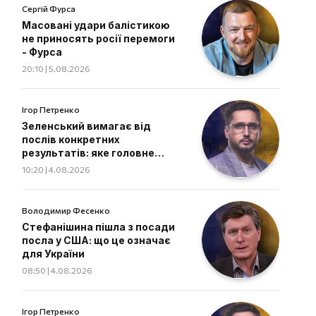
Сергій Фурса
Масовані удари балістикою
не приносять росії перемоги
- Фурса
20:10 | 5.08.2026
Ігор Петренко
Зеленський вимагає від
послів конкретних
результатів: яке головне
завдання дипломатів
10:20 | 4.08.2026
Володимир Фесенко
Стефанішина пішла з посади
посла у США: що це означає
для України
08:50 | 4.08.2026
Ігор Петренко