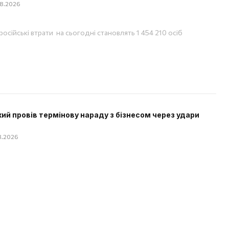
08.2026
російські втрати на сьогодні становлять 1 454 210 осіб
ий провів термінову нараду з бізнесом через удари
08.2026