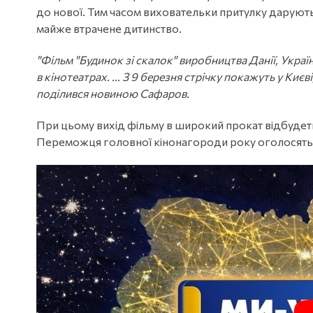
до нової. Тим часом виховательки притулку дарують
майже втрачене дитинство.
"Фільм "Будинок зі скалок" виробництва Данії, Украї
в кінотеатрах. ... З 9 березня стрічку покажуть у Києві
поділився новиною Сафаров.
При цьому вихід фільму в широкий прокат відбудеть
Переможця головної кінонагороди року оголосять у н