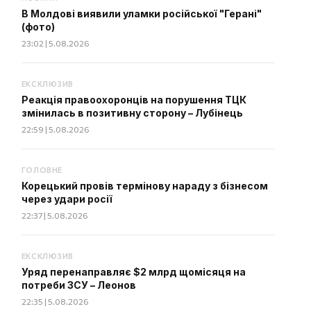
В Молдові виявили уламки російської "Герані"
(фото)
23:02 | 5.08.2026
ЕКСКЛЮЗИВ
Реакція правоохоронців на порушення ТЦК
змінилась в позитивну сторону – Лубінець
22:59 | 5.08.2026
ГОЛОВНЕ
Корецький провів термінову нараду з бізнесом
через удари росії
22:37 | 5.08.2026
ЕКСКЛЮЗИВ
Уряд перенаправляє $2 млрд щомісяця на
потреби ЗСУ – Леонов
22:35 | 5.08.2026