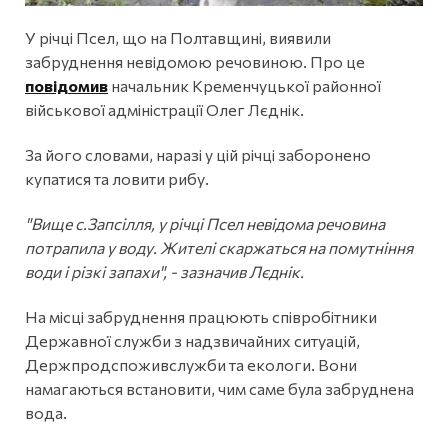
У річці Псел, що на Полтавщині, виявили
забруднення невідомою речовиною. Про це
повідомив
начальник Кременчуцької районної
військової адміністрації Олег Лєднік.
За його словами, наразі у цій річці заборонено
купатися та ловити рибу.
"Вище с.Запсілля, у річці Псел невідома речовина
потрапила у воду. Жителі скаржаться на помутніння
води і різкі запахи", - зазначив Лєднік.
На місці забруднення працюють співробітники
Державної служби з надзвичайних ситуацій,
Держпродспоживслужби та екологи. Вони
намагаються встановити, чим саме була забруднена
вода.