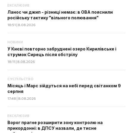
ЕКСКЛЮЗИВ
Ланос чи джип - різниці немає: в ОВА пояснили
російську тактику "вільного полювання"
18:51 | 8.08.2026
НОВИНИ
У Києві повторно забруднені озеро Кирилівське і
струмок Сирець після обстрілу
18:11 | 8.08.2026
СУСПІЛЬСТВО
Місяць і Марс зійдуться на небі перед світанком 9
серпня
17:48 | 8.08.2026
ЕКСКЛЮЗИВ
Ворог прагне розширити зону контролю на
прикордонні: в ДПСУ назвали, де тисне