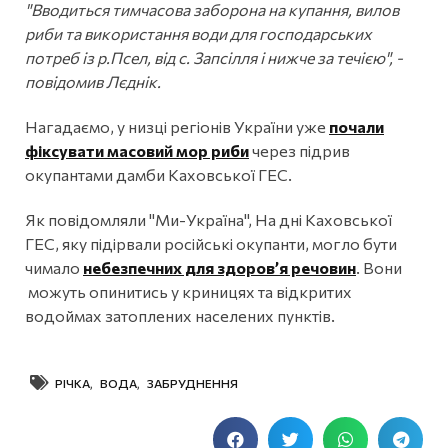
"Вводиться тимчасова заборона на купання, вилов
риби та використання води для господарських
потреб із р.Псел, від с. Запсілля і нижче за течією", -
повідомив Лєднік.
Нагадаємо, у низці регіонів України уже
почали
фіксувати масовий мор риби
через підрив
окупантами дамби Каховської ГЕС.
Як повідомляли "Ми-Україна", На дні Каховської
ГЕС, яку підірвали російські окупанти, могло бути
чимало
небезпечних для здоров’я речовин
. Вони
можуть опинитись у криницях та відкритих
водоймах затоплених населених пунктів.
РІЧКА
,
ВОДА
,
ЗАБРУДНЕННЯ