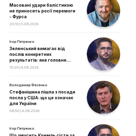
Масовані удари балістикою
не приносять росії перемоги
- Фурса
20:10 | 5.08.2026
Ігор Петренко
Зеленський вимагає від
послів конкретних
результатів: яке головне
завдання дипломатів
10:20 | 4.08.2026
Володимир Фесенко
Стефанішина пішла з посади
посла у США: що це означає
для України
08:50 | 4.08.2026
Ігор Петренко
Що змусить Кремль сісти за