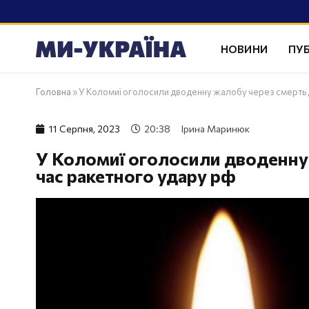
НОВИНИ
ПУБ
Головна
»
У Коломиї оголосили дводенну жалобу через смерть д
11 Серпня, 2023
20:38
Ірина Маринюк
У Коломиї оголосили дводенну 
час ракетного удару рф