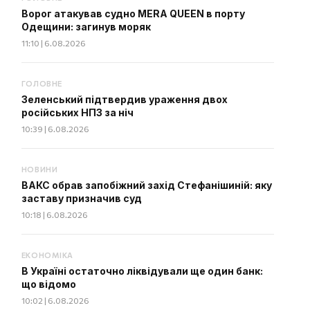
Ворог атакував судно MERA QUEEN в порту
Одещини: загинув моряк
11:10 | 6.08.2026
ГОЛОВНЕ
Зеленський підтвердив ураження двох
російських НПЗ за ніч
10:39 | 6.08.2026
НОВИНИ
ВАКС обрав запобіжний захід Стефанішиній: яку
заставу призначив суд
10:18 | 6.08.2026
ЕКОНОМІКА
В Україні остаточно ліквідували ще один банк:
що відомо
10:02 | 6.08.2026