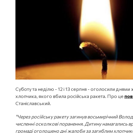
Суботу та неділю - 12 і 13 серпня - оголосили днями
хлопчика, якого вбила російська ракета. Про це
пов
Станіславський.
"Через pociйську ракету загинув восьмирічний Володя. 
численні осколкові поранення. Дитину намагались вря
громаді оголошено дні жалоби за загиблим хлопчиком