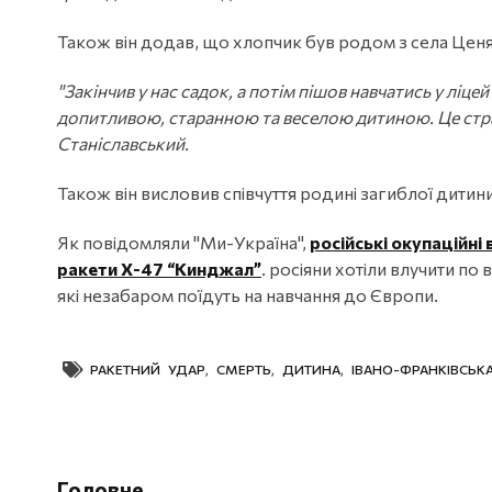
Також він додав, що хлопчик був родом з села Ценяв
"Закінчив у нас садок, а потім пішов навчатись у ліц
допитливою, старанною та веселою дитиною. Це стра
Станіславський.
Також він висловив співчуття родині загиблої дитини
Як повідомляли "Ми-Україна",
російські окупаційні
ракети Х-47 “Кинджал”
. росіяни хотіли влучити п
які незабаром поїдуть на навчання до Європи.
РАКЕТНИЙ УДАР
,
СМЕРТЬ
,
ДИТИНА
,
ІВАНО-ФРАНКІВСЬК
Головне