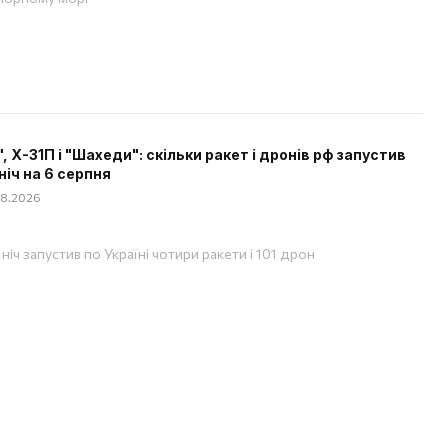
", Х-31П і "Шахеди": скільки ракет і дронів рф запустив
ніч на 6 серпня
08.2026
ніч запустив по Україні чотири ракети і 101 дрон