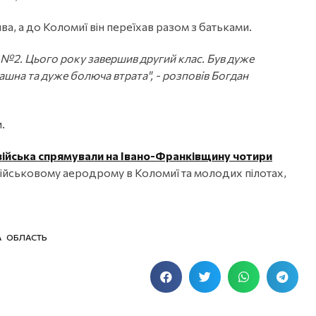
а, а до Коломиї він переїхав разом з батьками.
ей №2. Цього року завершив другий клас. Був дуже
шна та дуже болюча втрата", - розповів Богдан
.
 війська спрямували на Івано-Франківщину чотири
о військовому аеродрому в Коломиї та молодих пілотах,
А ОБЛАСТЬ