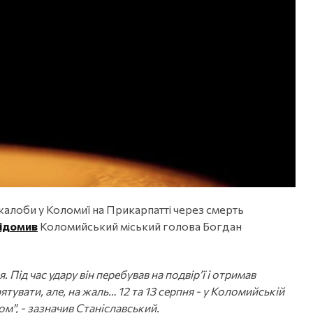
 жалоби у Коломиї на Прикарпатті через смерть
ідомив
Коломийський міський голова Богдан
Під час удару він перебував на подвір’ї і отримав
тувати, але, на жаль… 12 та 13 серпня - у Коломийській
", - зазначив Станіславський.