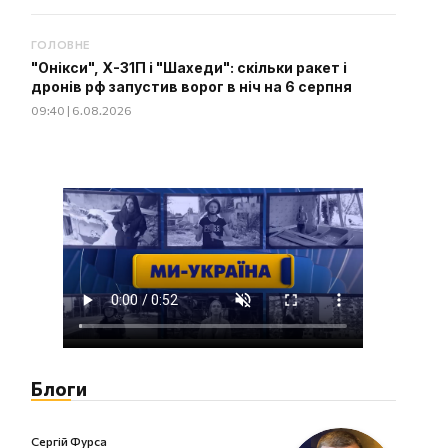
ГОЛОВНЕ
"Онікси", Х-31П і "Шахеди": скільки ракет і
дронів рф запустив ворог в ніч на 6 серпня
09:40 | 6.08.2026
Блоги
Сергій Фурса