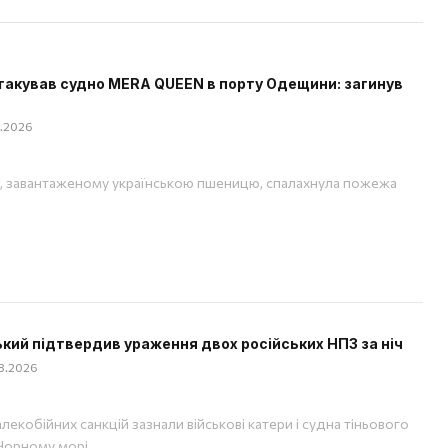
такував судно MERA QUEEN в порту Одещини: загинув
08.2026
, завантаженому українською пшеницю, спалахнула пожежа
кий підтвердив ураження двох російських НПЗ за ніч
08.2026
лекобійних санкцій зазнали військові катери і судна тіньового
Чорному морі