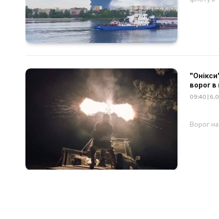
"Онікси
ворог в 
09:40 | 6.
Ворог на 