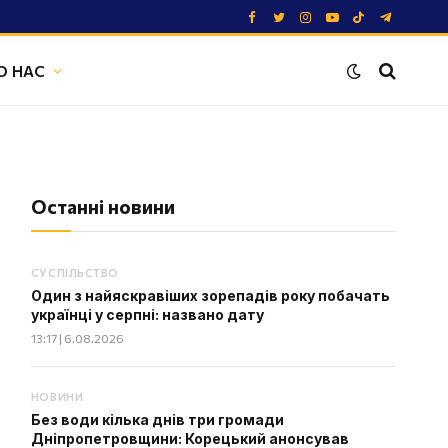
Facebook
Twitter
Instagram
YouTube
TikTok
Telegram
О НАС
Останні новини
СУСПІЛЬСТВО
Один з найяскравіших зорепадів року побачать
українці у серпні: названо дату
13:17 | 6.08.2026
НОВИНИ
Без води кілька днів три громади
Дніпропетровщини: Корецький анонсував