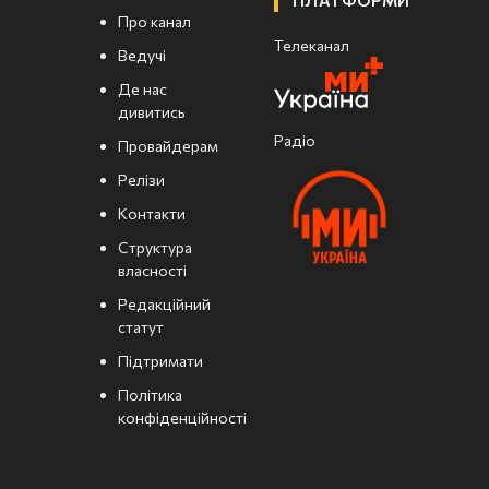
Про канал
Телеканал
Ведучі
Де нас
дивитись
Радіо
Провайдерам
Релізи
Контакти
Структура
власності
Редакційний
статут
Підтримати
Політика
конфіденційності