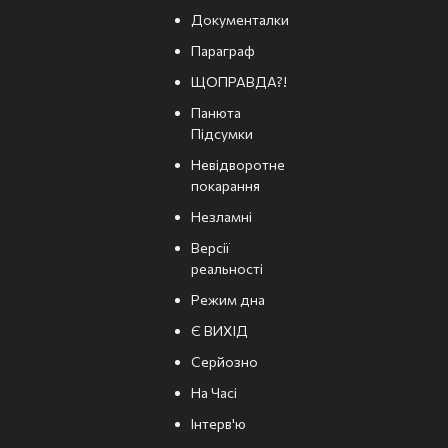
Документалки
Параграф
ЩОПРАВДА?!
Панюта
Підсумки
Невідворотне
покарання
Незламні
Версії
реальності
Режим дна
Є ВИХІД
Серйозно
На Часі
Інтерв'ю