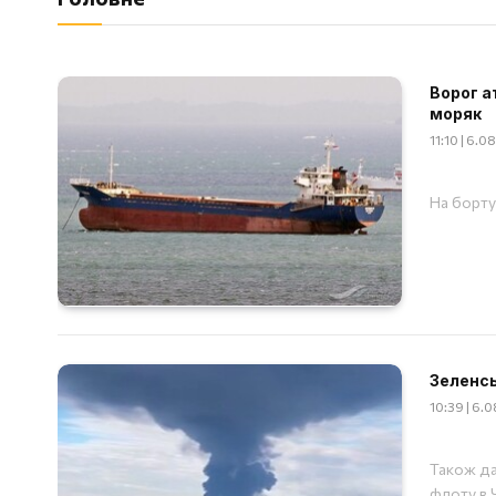
Ворог а
моряк
11:10 | 6.
На борту
Зеленсь
10:39 | 6.
Також да
флоту в 