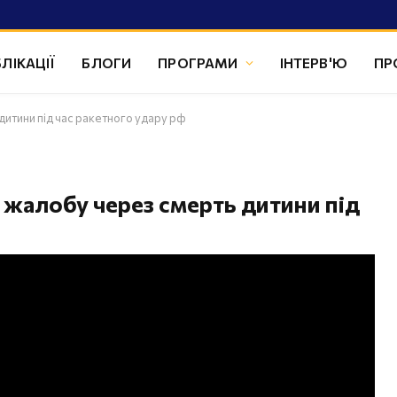
ЛІКАЦІЇ
БЛОГИ
ПРОГРАМИ
ІНТЕРВ'Ю
ПР
итини під час ракетного удару рф
жалобу через смерть дитини під