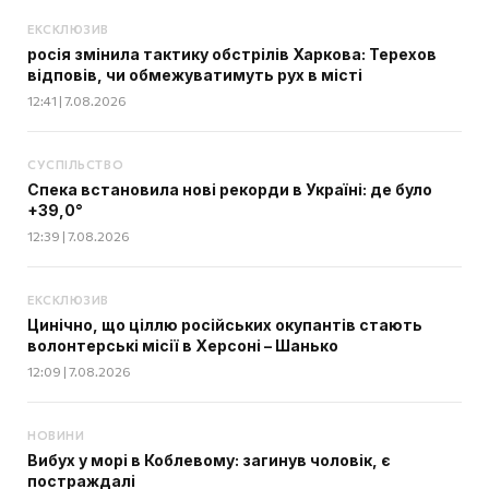
ЕКСКЛЮЗИВ
росія змінила тактику обстрілів Харкова: Терехов
відповів, чи обмежуватимуть рух в місті
12:41 | 7.08.2026
СУСПІЛЬСТВО
Спека встановила нові рекорди в Україні: де було
+39,0°
12:39 | 7.08.2026
ЕКСКЛЮЗИВ
Цинічно, що ціллю російських окупантів стають
волонтерські місії в Херсоні – Шанько
12:09 | 7.08.2026
НОВИНИ
Вибух у морі в Коблевому: загинув чоловік, є
постраждалі