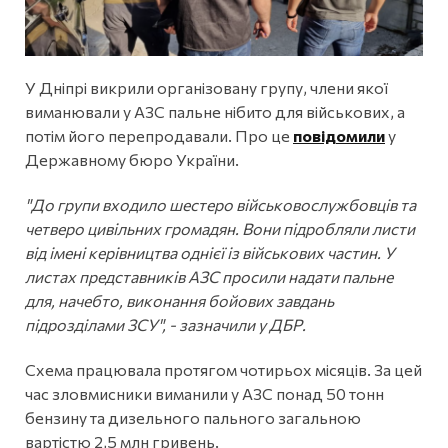
У Дніпрі викрили організовану групу, члени якої
виманювали у АЗС пальне нібито для військових, а
потім його перепродавали. Про це
повідомили
у
Державному бюро України.
"До групи входило шестеро військовослужбовців та
четверо цивільних громадян. Вони підробляли листи
від імені керівництва однієї із військових частин. У
листах представників АЗС просили надати пальне
для, начебто, виконання бойових завдань
підрозділами ЗСУ", - зазначили у ДБР.
Схема працювала протягом чотирьох місяців. За цей
час зловмисники виманили у АЗС понад 50 тонн
бензину та дизельного пального загальною
вартістю 2,5 млн гривень.