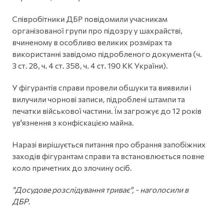
Співробітники ДБР повідомили учасникам
організованої групи про підозру у шахрайстві,
вчиненому в особливо великих розмірах та
використанні завідомо підробленого документа (ч.
3 ст. 28, ч. 4 ст. 358, ч. 4 ст. 190 КК України).
У фігурантів справи провели обшуки та виявили і
вилучили чорнові записи, підроблені штампи та
печатки військової частини. Їм загрожує до 12 років
ув'язнення з конфіскацією майна.
Наразі вирішується питання про обрання запобіжних
заходів фігурантам справи та встановлюється повне
коло причетних до злочину осіб.
"Досудове розслідування триває", - наголосили в
ДБР.