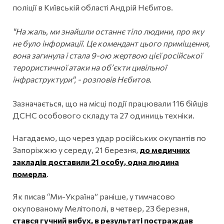
поліції в Київській області Андрій Нєбитов.
"На жаль, ми знайшли останнє тіло людини, про яку
не було інформації. Це комендант цього приміщення,
вона загинула і стала 9-ою жертвою цієї російської
терористичної атаки на об’єкти цивільної
інфраструктури", - розповів Нєбитов.
Зазначається, що на місці події працювали 116 бійців
ДСНС особового складу та 27 одиниць техніки.
Нагадаємо, що через удар російських окупантів по
Запоріжжю у середу, 21 березня,
до медичних
закладів доставили 21 особу, одна людина
померла
.
Як писав “Ми-Україна” раніше, у тимчасово
окупованому Мелітополі, в четвер, 23 березня,
стався гучний вибух, в результаті постраждав