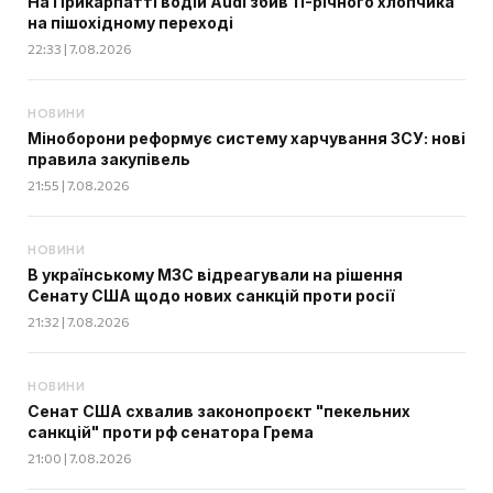
На Прикарпатті водій Audi збив 11-річного хлопчика
на пішохідному переході
22:33 | 7.08.2026
НОВИНИ
Міноборони реформує систему харчування ЗСУ: нові
правила закупівель
21:55 | 7.08.2026
НОВИНИ
В українському МЗС відреагували на рішення
Сенату США щодо нових санкцій проти росії
21:32 | 7.08.2026
НОВИНИ
Сенат США схвалив законопроєкт "пекельних
санкцій" проти рф сенатора Грема
21:00 | 7.08.2026