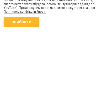
Ми використовуємо cookies для забезпечення роботи сайту,
аналітики та показу вбудованого контенту (наприклад, відео з
YouTube). Продовжуючи перегляд, ви погоджуєтеся з нашою
Політикою конфіденційності
ПРИЙНЯТИ
Сергій Фурса
Масовані удари балістикою не
приносять росії перемоги - Фурса
20:10 | 5.08.2026