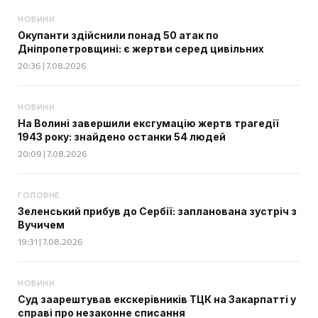
НОВИНИ
Окупанти здійснили понад 50 атак по
Дніпропетровщині: є жертви серед цивільних
20:36 | 7.08.2026
НОВИНИ
На Волині завершили ексгумацію жертв трагедії
1943 року: знайдено останки 54 людей
20:09 | 7.08.2026
ГОЛОВНЕ
Зеленський прибув до Сербії: запланована зустріч з
Вучичем
19:31 | 7.08.2026
НОВИНИ
Суд заарештував екскерівників ТЦК на Закарпатті у
справі про незаконне списання