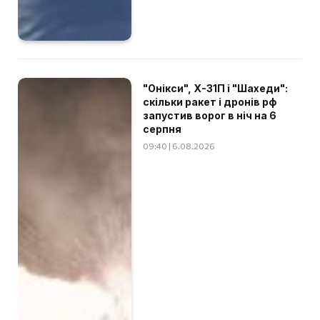
"Онікси", Х-31П і "Шахеди":
скільки ракет і дронів рф
запустив ворог в ніч на 6
серпня
09:40 | 6.08.2026