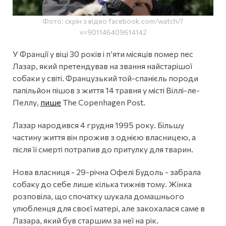
Фото: скрін з відео facebook.com/watch/?
v=901146409614142
У Франції у віці 30 років і п’яти місяців помер пес
Лазар, який претендував на звання найстарішої
собаки у світі. Французький той-спанієль породи
папільйон пішов з життя 14 травня у місті Віллі-ле-
Пеллу,
пише
The Copenhagen Post.
Лазар народився 4 грудня 1995 року. Більшу
частину життя він прожив з однією власницею, а
після її смерті потрапив до притулку для тварин.
Нова власниця - 29-річна Офелі Будоль - забрала
собаку до себе лише кілька тижнів тому. Жінка
розповіла, що спочатку шукала домашнього
улюбленця для своєї матері, але закохалася саме в
Лазара, який був старшим за неї на рік.