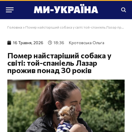
Головна
»
Помер найстаріший собака у світі: той-спаніель Лазар прожив понад 30 років
16 Травня, 2026
18:36
Кротовська Ольга
Помер найстаріший собака у
світі: той-спаніель Лазар
прожив понад 30 років