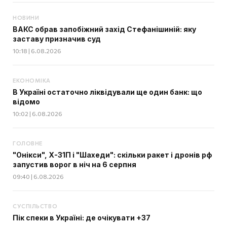
НОВИНИ
ВАКС обрав запобіжний захід Стефанішиній: яку
заставу призначив суд
10:18 | 6.08.2026
ЕКОНОМІКА
В Україні остаточно ліквідували ще один банк: що
відомо
10:02 | 6.08.2026
ГОЛОВНЕ
"Онікси", Х-31П і "Шахеди": скільки ракет і дронів рф
запустив ворог в ніч на 6 серпня
09:40 | 6.08.2026
СУСПІЛЬСТВО
Пік спеки в Україні: де очікувати +37