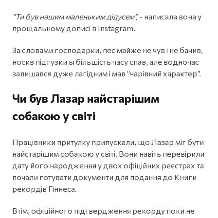
“Ти був нашим маленьким дідусем”,
- написала вона у
прощальному дописі в Instagram.
За словами господарки, пес майже не чув і не бачив,
носив підгузки ы більшість часу спав, але водночас
залишався дуже лагідним і мав “чарівний характер”.
Чи був Лазар найстарішим
собакою у світі
Працівники притулку припускали, що Лазар міг бути
найстарішим собакою у світі. Вони навіть перевірили
дату його народження у двох офіційних реєстрах та
почали готувати документи для подання до Книги
рекордів Гіннеса.
Втім, офіційного підтвердження рекорду поки не