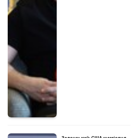
Зеленський: США щомісяця