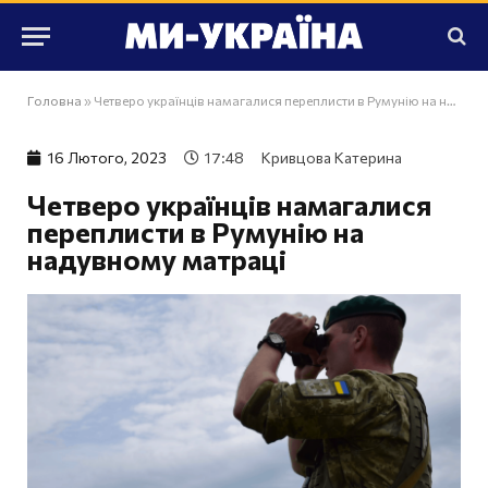
Головна
»
Четверо українців намагалися переплисти в Румунію на надувному матраці
16 Лютого, 2023
17:48
Кривцова Катерина
Четверо українців намагалися
переплисти в Румунію на
надувному матраці