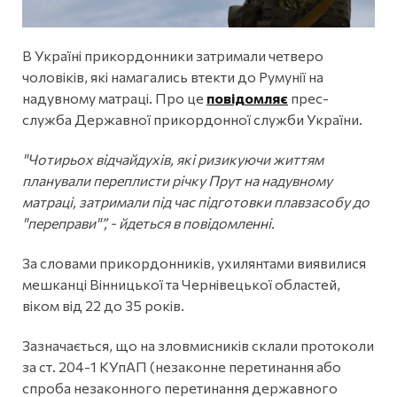
В Україні прикордонники затримали четверо
чоловіків, які намагались втекти до Румунії на
надувному матраці. Про це
повідомляє
прес-
служба Державної прикордонної служби України.
"Чотирьох відчайдухів, які ризикуючи життям
планували переплисти річку Прут на надувному
матраці, затримали під час підготовки плавзасобу до
"переправи"”, - йдеться в повідомленні.
За словами прикордонників, ухилянтами виявилися
мешканці Вінницької та Чернівецької областей,
віком від 22 до 35 років.
Зазначається, що на зловмисників склали протоколи
за ст. 204-1 КУпАП (незаконне перетинання або
спроба незаконного перетинання державного