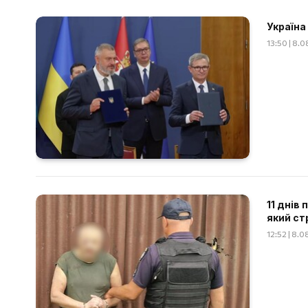
Україна
13:50 | 8.
11 днів
який ст
12:52 | 8.