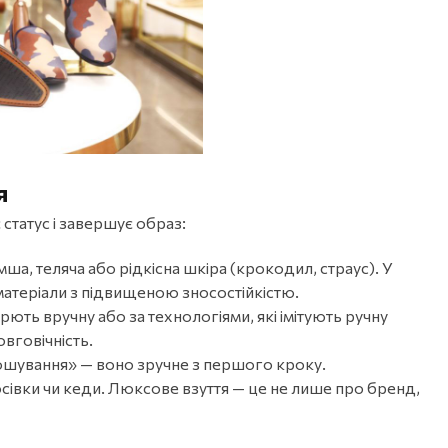
я
статус і завершує образ:
а, теляча або рідкісна шкіра (крокодил, страус). У
 матеріали з підвищеною зносостійкістю.
рють вручну або за технологіями, які імітують ручну
вговічність.
ошування» — воно зручне з першого кроку.
осівки чи кеди. Люксове взуття — це не лише про бренд,