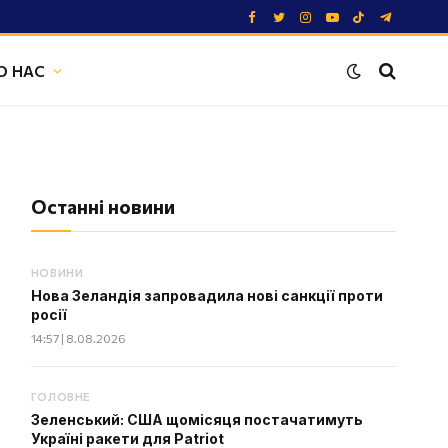
Facebook
Twitter
Instagram
YouTube
TikTok
Telegram
О НАС
Останні новини
НОВИНИ
Нова Зеландія запровадила нові санкції проти
росії
14:57 | 8.08.2026
ГОЛОВНЕ
Зеленський: США щомісяця постачатимуть
Україні ракети для Patriot