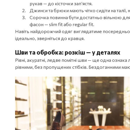
рукав — до кісточки зап’ястя.
Джинси та брюки мають чітко сидіти на талії, 
Сорочка повинна бути достатньо вільною дл
фасон — slim fit або regular fit.
Навіть найдорожчий одяг виглядатиме посередньо, я
ідеально, зверніться до кравця.
Шви та обробка: розкіш — у деталях
Рівні, акуратні, ледве помітні шви — ще одна ознака 
рівними, без пропущених стібків. Бездоганними мають