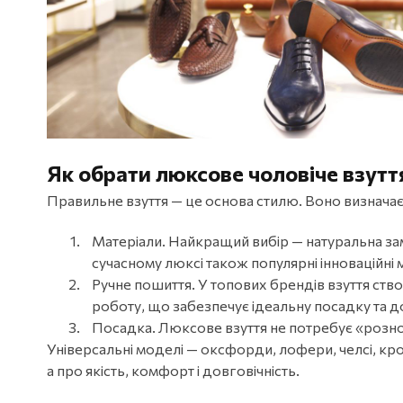
Як обрати люксове чоловіче взутт
Правильне взуття — це основа стилю. Воно визначає 
Матеріали. Найкращий вибір — натуральна замш
сучасному люксі також популярні інноваційні
Ручне пошиття. У топових брендів взуття ство
роботу, що забезпечує ідеальну посадку та до
Посадка. Люксове взуття не потребує «розн
Універсальні моделі — оксфорди, лофери, челсі, кр
а про якість, комфорт і довговічність.