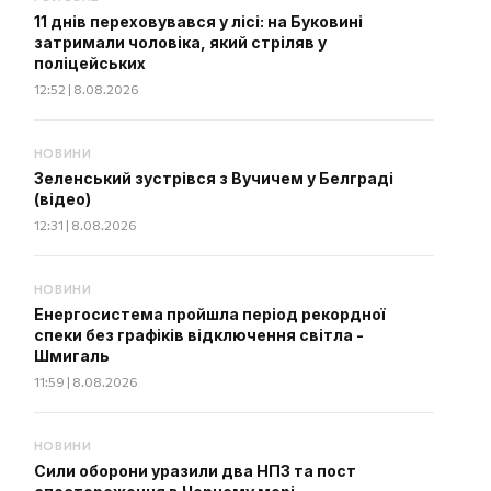
11 днів переховувався у лісі: на Буковині
затримали чоловіка, який стріляв у
поліцейських
12:52 | 8.08.2026
НОВИНИ
Зеленський зустрівся з Вучичем у Белграді
(відео)
12:31 | 8.08.2026
НОВИНИ
Енергосистема пройшла період рекордної
спеки без графіків відключення світла -
Шмигаль
11:59 | 8.08.2026
НОВИНИ
Сили оборони уразили два НПЗ та пост