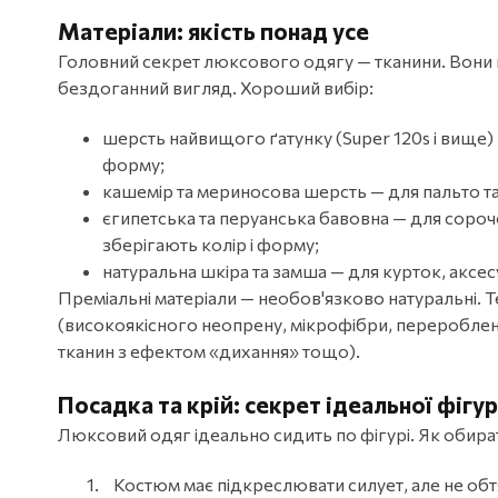
Матеріали: якість понад усе
Головний секрет люксового одягу — тканини. Вони 
бездоганний вигляд. Хороший вибір:
шерсть найвищого ґатунку (Super 120s і вище) 
форму;
кашемір та мериносова шерсть — для пальто та с
єгипетська та перуанська бавовна — для сороч
зберігають колір і форму;
натуральна шкіра та замша — для курток, аксес
Преміальні матеріали — необов'язково натуральні. Т
(високоякісного неопрену, мікрофібри, перероблен
тканин з ефектом «дихання» тощо).
Посадка та крій: секрет ідеальної фігу
Люксовий одяг ідеально сидить по фігурі. Як обира
Костюм має підкреслювати силует, але не об