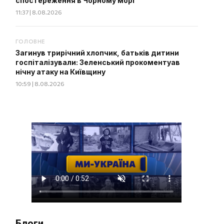
спостереження в Чорному морі
11:37 | 8.08.2026
ГОЛОВНЕ
Загинув трирічний хлопчик, батьків дитини
госпіталізували: Зеленський прокоментуав
нічну атаку на Київщину
10:59 | 8.08.2026
Блоги