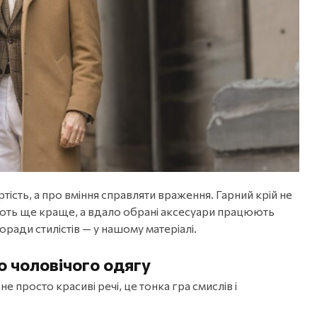
тість, а про вміння справляти враження. Гарний крій не
дають ще краще, а вдало обрані аксесуари працюють
оради стилістів — у нашому матеріалі.
о чоловічого одягу
не просто красиві речі, це тонка гра смислів і