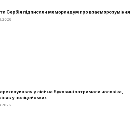
 та Сербія підписали меморандум про взаєморозуміння
08.2026
 переховувався у лісі: на Буковині затримали чоловіка,
ріляв у поліцейських
08.2026