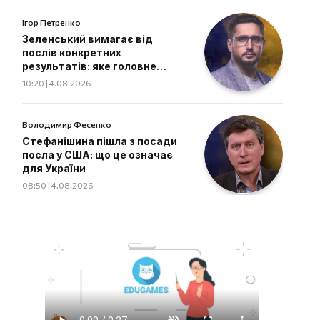
Ігор Петренко
Зеленський вимагає від
послів конкретних
результатів: яке головне
завдання дипломатів
10:20 | 4.08.2026
Володимир Фесенко
Стефанішина пішла з посади
посла у США: що це означає
для України
08:50 | 4.08.2026