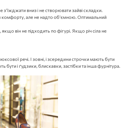
не з’їжджати вниз і не створювати зайві складки.
я комфорту, але не надто об’ємною. Оптимальний
кщо він не підходить по фігурі. Якщо річ сіла не
люксової речі. І зовні, і зсередини строчки мають бути
 бути і ґудзики, блискавки, застібки та інша фурнітура.