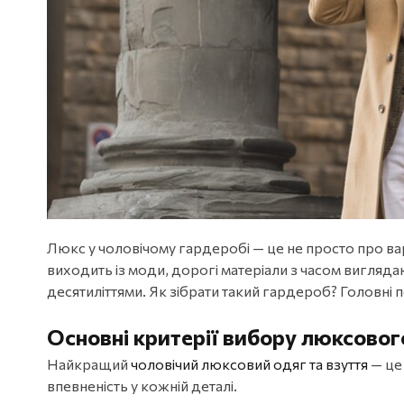
Люкс у чоловічому гардеробі — це не просто про вар
виходить із моди, дорогі матеріали з часом вигля
десятиліттями. Як зібрати такий гардероб? Головні п
Основні критерії вибору люксовог
Найкращий
чоловічий люксовий одяг та взуття
— це 
впевненість у кожній деталі.