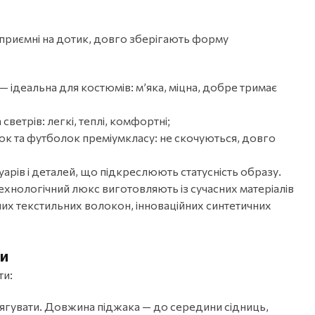
приємні на дотик, довго зберігають форму
— ідеальна для костюмів: м’яка, міцна, добре тримає
ветрів: легкі, теплі, комфортні;
ок та футболок преміумкласу: не скочуються, довго
уарів і деталей, що підкреслюють статусність образу.
ехнологічний люкс виготовляють із сучасних матеріалів
их текстильних волокон, інноваційних синтетичних
ри
ти:
тягувати. Довжина піджака — до середини сідниць,